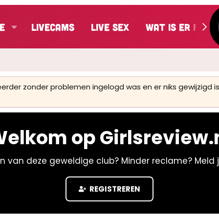
e
LiveCams
Live Sex
Wat is er nieu
 eerder zonder problemen ingelogd was en er niks gewijzigd
elkom op Girlsreview.
n van deze geweldige club? Minder reclame? Meld 
REGISTREREN