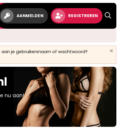
w
AANMELDEN
REGISTREREN
 is aan je gebruikersnaam of wachtwoord?
nl
je nu aan!