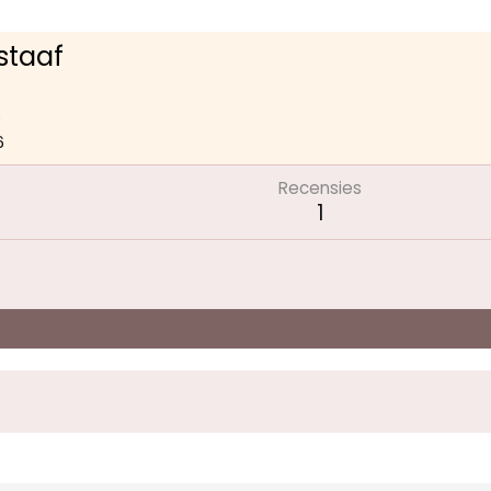
taaf
6
6
Recensies
1