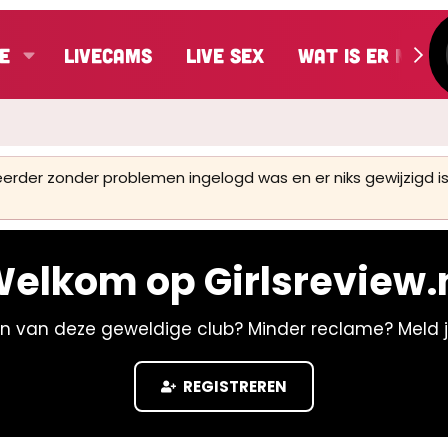
e
LiveCams
Live Sex
Wat is er nieu
 eerder zonder problemen ingelogd was en er niks gewijzigd
elkom op Girlsreview.
n van deze geweldige club? Minder reclame? Meld 
REGISTREREN