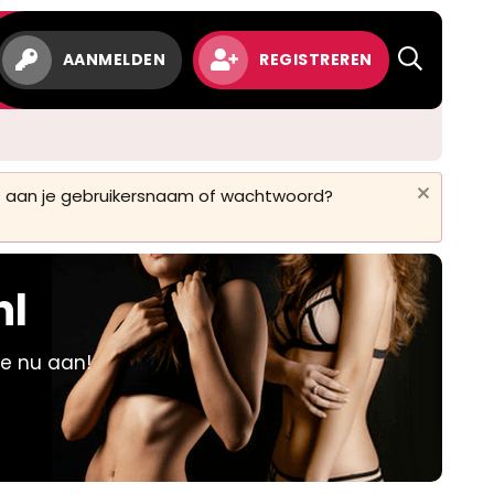
w
AANMELDEN
REGISTREREN
 is aan je gebruikersnaam of wachtwoord?
nl
je nu aan!