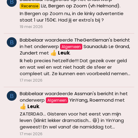
B
Liz, Bergen op Zoom (vh Helmond)
.
Recensie
In Bergen op Zoom nu, in de kinky advertentie
staat 1 uur 150€. Had jij er extra's bij ?
19 mei 2026
Babbelaar
waardeerde
TheGentleman's bericht
B
in het onderwerp
Saunaclub Le Grand,
Algemeen
Zundert
met
Leuk
.
Ik heb precies hetzelfde!!! Dat gezeik over geld
en wat wel en wat niet haalt de sfeer er
compleet uit. Ze kunnen een voorbeeld nemen...
17 mei 2026
Babbelaar
waardeerde
Assman's bericht
in het
B
onderwerp
YinYang, Roermond
met
Algemeen
Leuk
.
ZATERDAG… Gisteren voor het eerst van mijn
leven (klinkt lekker dramatisch… 😆) in YinYang
geweest! En wel vanaf de namiddag tot...
17 mei 2026