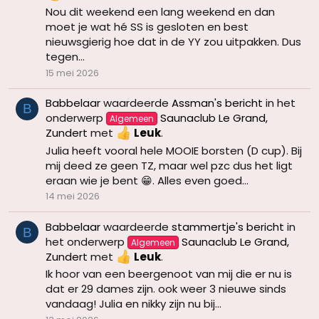
Nou dit weekend een lang weekend en dan
moet je wat hé SS is gesloten en best
nieuwsgierig hoe dat in de YY zou uitpakken. Dus
tegen...
15 mei 2026
Babbelaar
waardeerde
Assman's bericht
in het
B
onderwerp
Saunaclub Le Grand,
Algemeen
Zundert
met
Leuk
.
Julia heeft vooral hele MOOIE borsten (D cup). Bij
mij deed ze geen TZ, maar wel pzc dus het ligt
eraan wie je bent 😁. Alles even goed...
14 mei 2026
Babbelaar
waardeerde
stammertje's bericht
in
B
het onderwerp
Saunaclub Le Grand,
Algemeen
Zundert
met
Leuk
.
Ik hoor van een beergenoot van mij die er nu is
dat er 29 dames zijn. ook weer 3 nieuwe sinds
vandaag! Julia en nikky zijn nu bij...