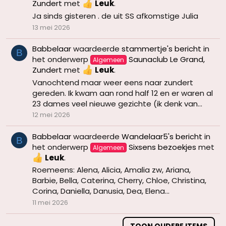
Zundert
met
Leuk
.
Ja sinds gisteren . de uit SS afkomstige Julia
13 mei 2026
Babbelaar
waardeerde
stammertje's bericht
in
B
het onderwerp
Saunaclub Le Grand,
Algemeen
Zundert
met
Leuk
.
Vanochtend maar weer eens naar zundert
gereden. Ik kwam aan rond half 12 en er waren al
23 dames veel nieuwe gezichte (ik denk van...
12 mei 2026
Babbelaar
waardeerde
Wandelaar5's bericht
in
B
het onderwerp
Sixsens bezoekjes
met
Algemeen
Leuk
.
Roemeens: Alena, Alicia, Amalia zw, Ariana,
Barbie, Bella, Caterina, Cherry, Chloe, Christina,
Corina, Daniella, Danusia, Dea, Elena...
11 mei 2026