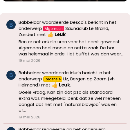
Babbelaar
waardeerde
Desco's bericht
in het
B
onderwerp
Saunaclub Le Grand,
Algemeen
Zundert
met
Leuk
.
Ben er net enkele uren voor het eerst geweest.
Algemeen heel mooie en nette zaak. De bar
was helemaal in orde. Het buffet was dan weer...
19 mei 2026
Babbelaar
waardeerde
idur's bericht
in het
B
onderwerp
Liz, Bergen op Zoom (vh
Recensie
Helmond)
met
Leuk
.
Goeie vraag. Kan zijn dat pzc als standaard
extra was meegeteld. Denk dat ze wel meteen
aangaf dat het met "natural blowjob" was en
of...
19 mei 2026
Babbelaar
reageerde op het onderwerp