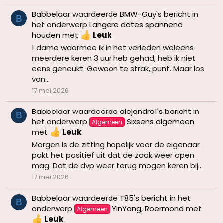
Babbelaar
waardeerde
BMW-Guy's bericht
in
B
het onderwerp
Langere dates spannend
houden
met
Leuk
.
1 dame waarmee ik in het verleden weleens
meerdere keren 3 uur heb gehad, heb ik niet
eens geneukt. Gewoon te strak, punt. Maar los
van...
17 mei 2026
Babbelaar
waardeerde
alejandro1's bericht
in
B
het onderwerp
Sixsens algemeen
Algemeen
met
Leuk
.
Morgen is de zitting hopelijk voor de eigenaar
pakt het positief uit dat de zaak weer open
mag. Dat de dvp weer terug mogen keren bij...
17 mei 2026
Babbelaar
waardeerde
T85's bericht
in het
B
onderwerp
YinYang, Roermond
met
Algemeen
Leuk
.