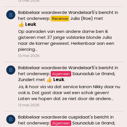
13 mei 2026
Babbelaar
waardeerde
Wandelaar5's bericht
in
B
het onderwerp
Julia (Roe)
met
Recensie
Leuk
.
Op aanraden van een andere dame ben ik
gisteren met 37 jarige volslanke blonde Julia
naar de kamer geweest. Herkenbaar aan een
piercing...
13 mei 2026
Babbelaar
waardeerde
Wandelaar5's bericht
in
B
het onderwerp
Saunaclub Le Grand,
Algemeen
Zundert
met
Leuk
.
Ja, ik hoor via via dat service kanon Nikky daar nu
ook is. Dat gaat daar wel een schok geven!
Laten we hopen dat ze niet door de andere...
13 mei 2026
Babbelaar
waardeerde
cuspidaat's bericht
in
B
het onderwerp
Saunaclub Le Grand,
Algemeen