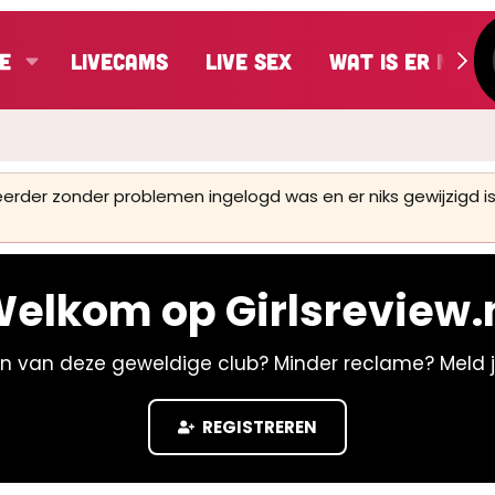
e
LiveCams
Live Sex
Wat is er nieu
 eerder zonder problemen ingelogd was en er niks gewijzigd
elkom op Girlsreview.
n van deze geweldige club? Minder reclame? Meld 
REGISTREREN