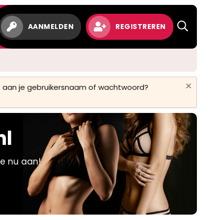
w
AANMELDEN
REGISTREREN
 is aan je gebruikersnaam of wachtwoord?
nl
je nu aan!