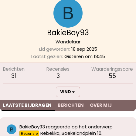
B
BakieBoy93
Wandelaar
Lid geworden
18 sep 2025
Laatst gezien
Gisteren om 18:45
Berichten
Recensies
Waarderingsscore
31
3
55
VIND
LAATSTE BIJDRAGEN
BERICHTEN
OVER MIJ
BakieBoy93
reageerde op het onderwerp
B
Rebekka, Baekelandplein 10
.
Recensie