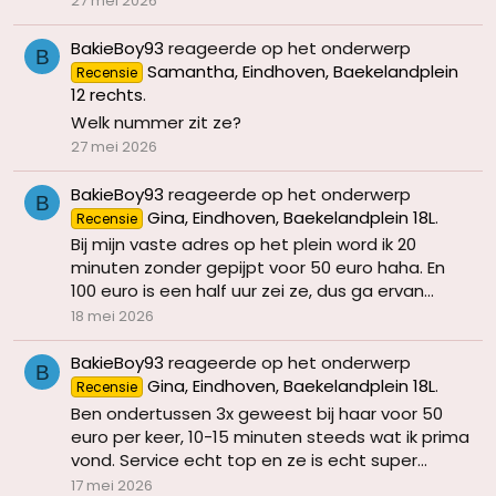
27 mei 2026
BakieBoy93
reageerde op het onderwerp
B
Samantha, Eindhoven, Baekelandplein
Recensie
12 rechts
.
Welk nummer zit ze?
27 mei 2026
BakieBoy93
reageerde op het onderwerp
B
Gina, Eindhoven, Baekelandplein 18L
.
Recensie
Bij mijn vaste adres op het plein word ik 20
minuten zonder gepijpt voor 50 euro haha. En
100 euro is een half uur zei ze, dus ga ervan...
18 mei 2026
BakieBoy93
reageerde op het onderwerp
B
Gina, Eindhoven, Baekelandplein 18L
.
Recensie
Ben ondertussen 3x geweest bij haar voor 50
euro per keer, 10-15 minuten steeds wat ik prima
vond. Service echt top en ze is echt super...
17 mei 2026