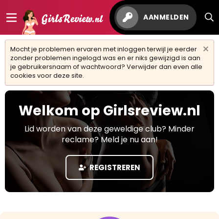
AANMELDEN
Mocht je problemen ervaren met inloggen terwijl je eerder
zonder problemen ingelogd was en er niks gewijzigd is aan
je gebruikersnaam of wachtwoord? Verwijder dan even alle
cookies voor deze site.
Welkom op Girlsreview.nl
Lid worden van deze geweldige club? Minder
reclame? Meld je nu aan!
REGISTREREN