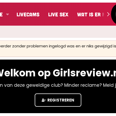
e
LiveCams
Live Sex
Wat is er nieu
 eerder zonder problemen ingelogd was en er niks gewijzigd
elkom op Girlsreview.
n van deze geweldige club? Minder reclame? Meld 
REGISTREREN