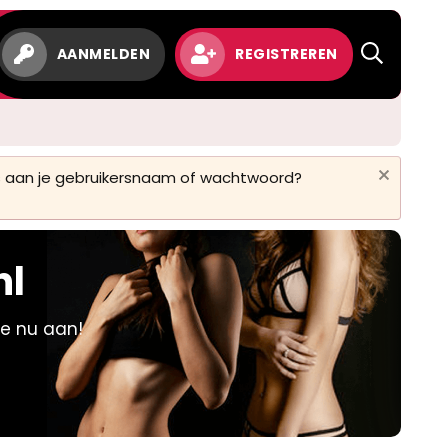
w
AANMELDEN
REGISTREREN
 is aan je gebruikersnaam of wachtwoord?
nl
je nu aan!