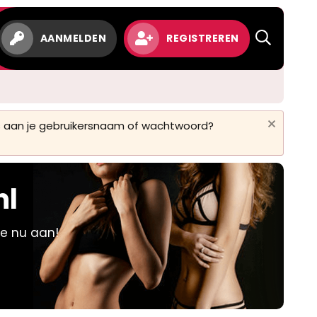
w
AANMELDEN
REGISTREREN
 is aan je gebruikersnaam of wachtwoord?
nl
je nu aan!