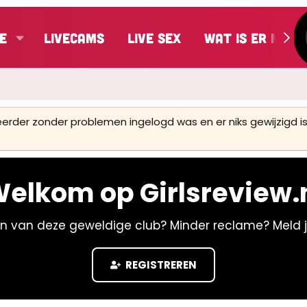
e
LiveCams
Live Sex
Wat is er nieu
 eerder zonder problemen ingelogd was en er niks gewijzigd
elkom op Girlsreview.
n van deze geweldige club? Minder reclame? Meld 
REGISTREREN