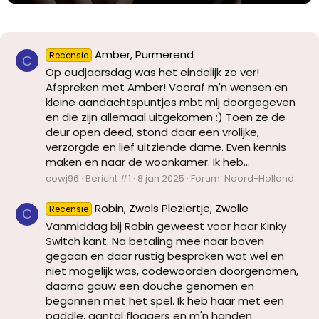
Amber, Purmerend
Recensie
C
Op oudjaarsdag was het eindelijk zo ver!
Afspreken met Amber! Vooraf m'n wensen en
kleine aandachtspuntjes mbt mij doorgegeven
en die zijn allemaal uitgekomen :) Toen ze de
deur open deed, stond daar een vrolijke,
verzorgde en lief uitziende dame. Even kennis
maken en naar de woonkamer. Ik heb...
cowj96
Bericht #1
8 jan 2025
Forum:
Noord-Holland
Robin, Zwols Pleziertje, Zwolle
Recensie
C
Vanmiddag bij Robin geweest voor haar Kinky
Switch kant. Na betaling mee naar boven
gegaan en daar rustig besproken wat wel en
niet mogelijk was, codewoorden doorgenomen,
daarna gauw een douche genomen en
begonnen met het spel. Ik heb haar met een
paddle, aantal floggers en m'n handen