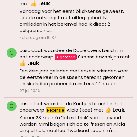
met
Leuk
.
Vandaag voor het eerst bij sixsense geweest,
goede ontvangst met uitleg gehad. Na
omkleden in het berenvel had ik direct 2
bulgaarse na...
zaterdag om 10:37
cuspidaat
waardeerde
Dogielover's bericht
in
C
het onderwerp
Sixsens bezoekjes
met
Algemeen
Leuk
.
Een klein jaar geleden met enkele vrienden voor
de eerste keer in de sixsens terecht gekomen
en sindsdien probeer ik minstens één keer...
27 jul 2026
cuspidaat
waardeerde
Knutje's bericht
in het
C
onderwerp
Alicia (Roe)
met
Leuk
.
Recensie
Kamer 28 zou m'n "latest trick" van de avond
worden. Mimi begon zich op te frissen en Alicia
ging al helemaal los. Twerkend tegen m'n...