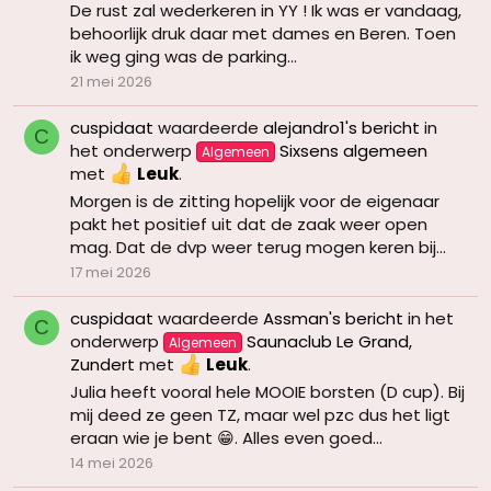
De rust zal wederkeren in YY ! Ik was er vandaag,
behoorlijk druk daar met dames en Beren. Toen
ik weg ging was de parking...
21 mei 2026
cuspidaat
waardeerde
alejandro1's bericht
in
C
het onderwerp
Sixsens algemeen
Algemeen
met
Leuk
.
Morgen is de zitting hopelijk voor de eigenaar
pakt het positief uit dat de zaak weer open
mag. Dat de dvp weer terug mogen keren bij...
17 mei 2026
cuspidaat
waardeerde
Assman's bericht
in het
C
onderwerp
Saunaclub Le Grand,
Algemeen
Zundert
met
Leuk
.
Julia heeft vooral hele MOOIE borsten (D cup). Bij
mij deed ze geen TZ, maar wel pzc dus het ligt
eraan wie je bent 😁. Alles even goed...
14 mei 2026