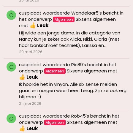
26 jul 2026
cuspidaat
waardeerde
Wandelaar5's bericht
in
C
het onderwerp
Sixsens algemeen
Algemeen
met
Leuk
.
Hij wilde een jonge dame. In die categorie van
Nancy kun je zeker ook Alicia, Nikki, Gloria (met
haar bankschroef techniek), Larissa en...
29 mei 2026
cuspidaat
waardeerde
Ric89's bericht
in het
C
onderwerp
Sixsens algemeen
met
Algemeen
Leuk
.
Ik hoorde het in yinyan. Alle six sense meiden
gaan er morgen weer heen terug. Zijn ze ook erg
blij mee. :)
21 mei 2026
cuspidaat
waardeerde
Rob45's bericht
in het
C
onderwerp
Sixsens algemeen
met
Algemeen
Leuk
.