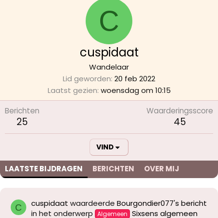
C
cuspidaat
Wandelaar
Lid geworden
20 feb 2022
Laatst gezien
woensdag om 10:15
Berichten
Waarderingsscore
25
45
VIND
LAATSTE BIJDRAGEN
BERICHTEN
OVER MIJ
cuspidaat
waardeerde
Bourgondier077's bericht
C
in het onderwerp
Sixsens algemeen
Algemeen