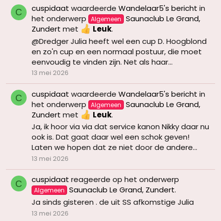
cuspidaat
waardeerde
Wandelaar5's bericht
in
C
het onderwerp
Saunaclub Le Grand,
Algemeen
Zundert
met
Leuk
.
@Dredger Julia heeft wel een cup D. Hoogblond
en zo'n cup en een normaal postuur, die moet
eenvoudig te vinden zijn. Net als haar...
13 mei 2026
cuspidaat
waardeerde
Wandelaar5's bericht
in
C
het onderwerp
Saunaclub Le Grand,
Algemeen
Zundert
met
Leuk
.
Ja, ik hoor via via dat service kanon Nikky daar nu
ook is. Dat gaat daar wel een schok geven!
Laten we hopen dat ze niet door de andere...
13 mei 2026
cuspidaat
reageerde op het onderwerp
C
Saunaclub Le Grand, Zundert
.
Algemeen
Ja sinds gisteren . de uit SS afkomstige Julia
13 mei 2026