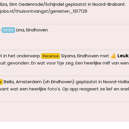
Eliza, Sint Oedenrode/Schijndel
geplaatst in
Noord-Brabant
.
exjobs.nl/thuisontvangst/genieten_1617129
p
Lina, Eindhoven
.
WHEM
ht
in het onderwerp
Siyana, Eindhoven
met
Leuk
Recensie
uit gevonden. En wat voor 1tje zeg. Een heerlijke milf van een 
Bella, Amsterdam (vh Eindhoven)
geplaatst in
Noord-Holl
e
ant wat een heerlijke foto's. Op app reageert ze lief en snel