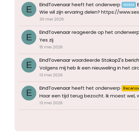
EindTovenaar
heeft het onderwerp
WHEM
E
Wie wil zijn ervaring delen? https://www.s
30 mei 2026
EindTovenaar
reageerde op het onderwer
E
Yes zij
15 mei 2026
EindTovenaar
waardeerde
Stokop2's beric
E
Volgens mij heb ik een nieuweling in het circ
13 mei 2026
EindTovenaar
heeft het onderwerp
Recensi
E
Haar een tijd terug bezocht. Ik moest wel, w
13 mei 2026