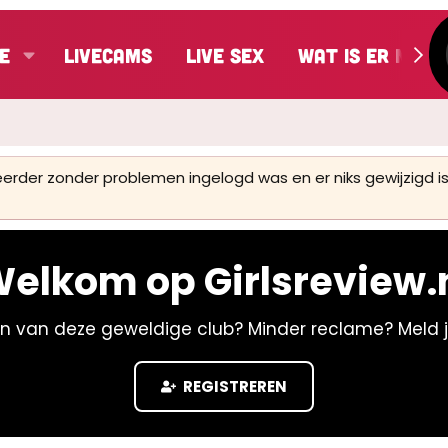
e
LiveCams
Live Sex
Wat is er nieu
 eerder zonder problemen ingelogd was en er niks gewijzigd
elkom op Girlsreview.
n van deze geweldige club? Minder reclame? Meld 
REGISTREREN