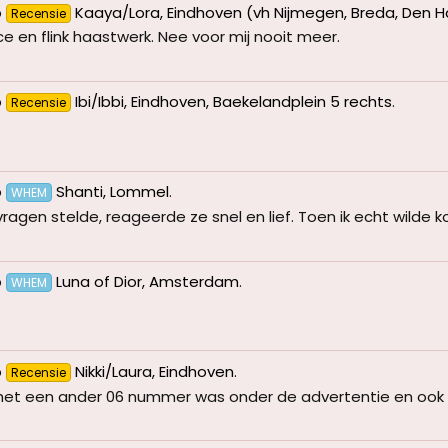
p
Kaaya/Lora, Eindhoven (vh Nijmegen, Breda, Den 
Recensie
ce en flink haastwerk. Nee voor mij nooit meer.
p
Ibi/Ibbi, Eindhoven, Baekelandplein 5 rechts
.
Recensie
p
Shanti, Lommel
.
WHEM
vragen stelde, reageerde ze snel en lief. Toen ik echt wilde 
p
Luna of Dior, Amsterdam
.
WHEM
p
Nikki/Laura, Eindhoven
.
Recensie
 het een ander 06 nummer was onder de advertentie en ook 