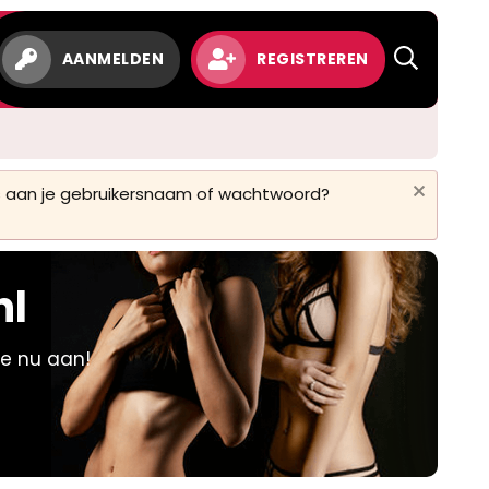
w
AANMELDEN
REGISTREREN
 is aan je gebruikersnaam of wachtwoord?
nl
je nu aan!