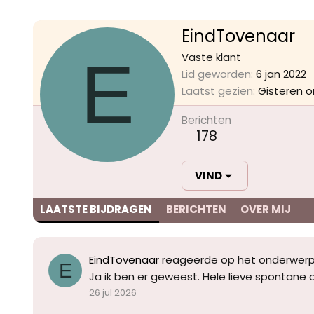
EindTovenaar
E
Vaste klant
Lid geworden
6 jan 2022
Laatst gezien
Gisteren o
Berichten
178
VIND
LAATSTE BIJDRAGEN
BERICHTEN
OVER MIJ
EindTovenaar
reageerde op het onderwer
E
Ja ik ben er geweest. Hele lieve spontane da
26 jul 2026