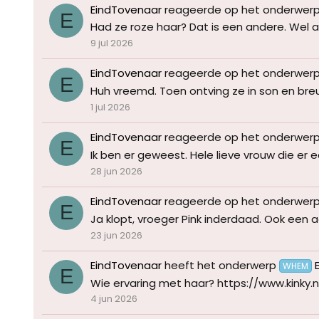
EindTovenaar
reageerde op het onderwer
E
Had ze roze haar? Dat is een andere. Wel a
9 jul 2026
EindTovenaar
reageerde op het onderwer
E
Huh vreemd. Toen ontving ze in son en breug
1 jul 2026
EindTovenaar
reageerde op het onderwer
E
Ik ben er geweest. Hele lieve vrouw die er e
28 jun 2026
EindTovenaar
reageerde op het onderwer
E
Ja klopt, vroeger Pink inderdaad. Ook een 
23 jun 2026
EindTovenaar
heeft het onderwerp
WHEM
E
Wie ervaring met haar? https://www.kinky
4 jun 2026