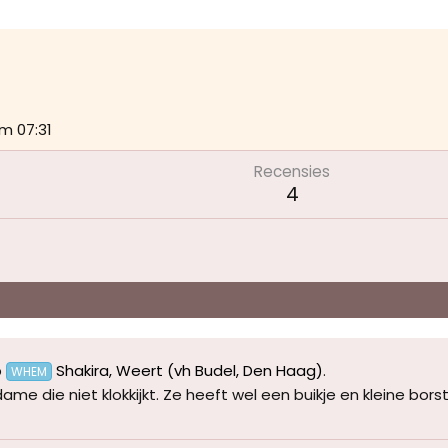
m 07:31
Recensies
4
p
Shakira, Weert (vh Budel, Den Haag)
.
WHEM
me die niet klokkijkt. Ze heeft wel een buikje en kleine borst