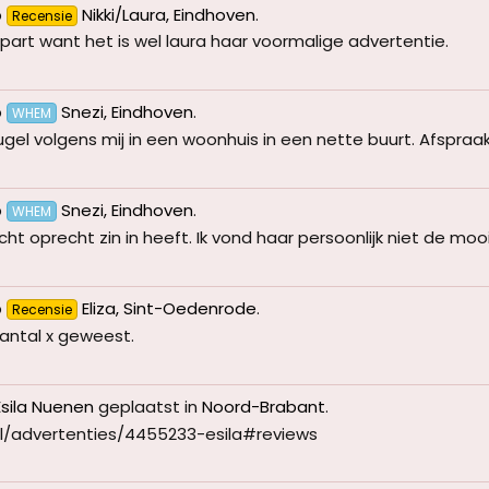
p
Nikki/Laura, Eindhoven
.
Recensie
part want het is wel laura haar voormalige advertentie.
p
Snezi, Eindhoven
.
WHEM
el volgens mij in een woonhuis in een nette buurt. Afspraak m
p
Snezi, Eindhoven
.
WHEM
cht oprecht zin in heeft. Ik vond haar persoonlijk niet de mooi
p
Eliza, Sint-Oedenrode
.
Recensie
aantal x geweest.
Esila Nuenen
geplaatst in
Noord-Brabant
.
.nl/advertenties/4455233-esila#reviews