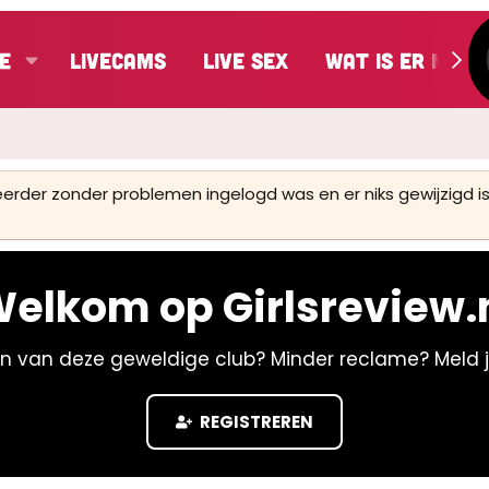
e
LiveCams
Live Sex
Wat is er nieu
 eerder zonder problemen ingelogd was en er niks gewijzigd
elkom op Girlsreview.
n van deze geweldige club? Minder reclame? Meld 
REGISTREREN