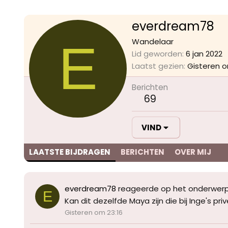
everdream78
E
Wandelaar
Lid geworden
6 jan 2022
Laatst gezien
Gisteren o
Berichten
69
VIND
LAATSTE BIJDRAGEN
BERICHTEN
OVER MIJ
everdream78
reageerde op het onderwer
E
Kan dit dezelfde Maya zijn die bij Inge's pr
Gisteren om 23:16