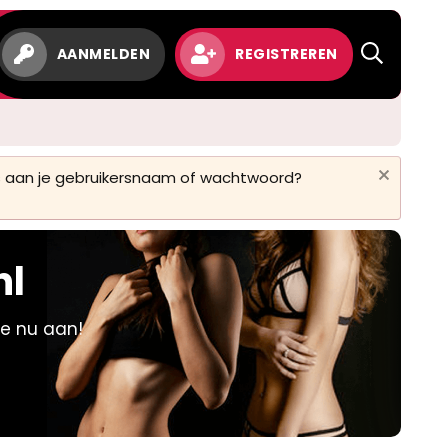
w
AANMELDEN
REGISTREREN
 is aan je gebruikersnaam of wachtwoord?
nl
je nu aan!