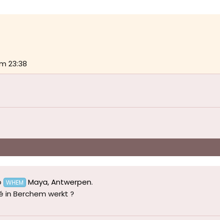
m 23:38
p
Maya, Antwerpen
.
WHEM
ivé in Berchem werkt ?