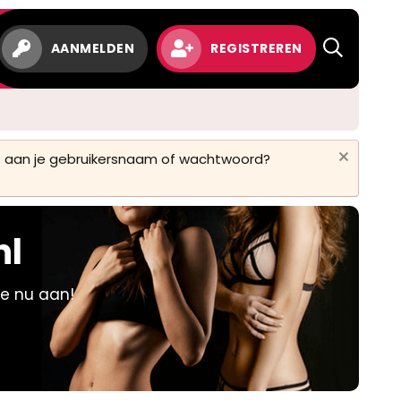
w
AANMELDEN
REGISTREREN
 is aan je gebruikersnaam of wachtwoord?
nl
je nu aan!