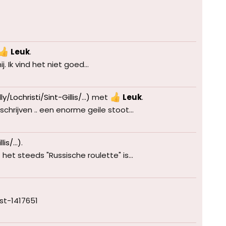
Leuk
.
 Ik vind het niet goed...
/Lochristi/Sint-Gillis/...)
met
Leuk
.
rijven .. een enorme geile stoot...
is/...)
.
et steeds "Russische roulette" is...
ost-1417651