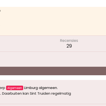
*
5
Recensies
29
erp
Limburg algemeen
.
Algemeen
.. Daarbuiten kan Sint Truiden regelmatig