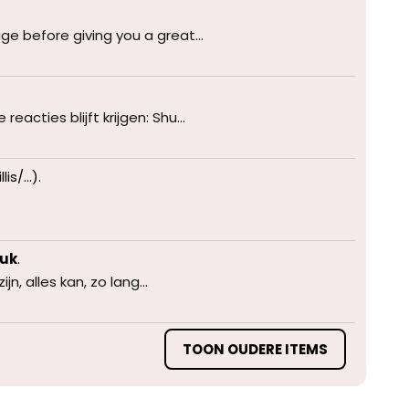
ge before giving you a great...
acties blijft krijgen: Shu...
is/...)
.
euk
.
n, alles kan, zo lang...
TOON OUDERE ITEMS