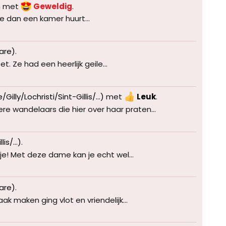
n
met
Geweldig
.
e dan een kamer huurt...
lare)
.
. Ze had een heerlijk geile...
illy/Lochristi/Sint-Gillis/...)
met
Leuk
.
 wandelaars die hier over haar praten...
is/...)
.
je! Met deze dame kan je echt wel...
lare)
.
 maken ging vlot en vriendelijk...