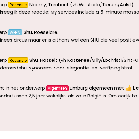
erp
Naomy, Turnhout (vh Westerlo/Tienen/Aalst)
.
Recensie
) kreeg ik deze reactie: My services include a 5-minute massa
erp
Shu, Roeselare
.
WHEM
es circus maar er is althans wel een SHU die veel positieve re
erp
Shu, Hasselt (vh Kasterlee/Gilly/Lochristi/Sint-Gill
Recensie
/dames/shu-synoniem-voor-elegantie-en-verfijning.html
ht
in het onderwerp
Limburg algemeen
met
L
Algemeen
rtussen 2,5 jaar wekelijks, als ze in België is. Om eerlijk te zij