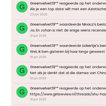
Greenvelvet19**
reageerde op het onderw
G
Als je een top date wilt met een Aziatisch
23 jun 2026
Greenvelvet19**
waardeerde
Ninacz's beri
G
Ja. En Johan is niet de enige wiens recensie 
19 jun 2026
Greenvelvet19**
waardeerde
Lickertje's be
G
Wel, ik ben gisteren bij haar langs gewees
19 jun 2026
Greenvelvet19**
reageerde op het onderw
G
Net als je denkt dat al die dames van China
18 jun 2026
Greenvelvet19**
reageerde op het onderw
G
https://www.girlsreview.nl/threads/shu-has
18 jun 2026