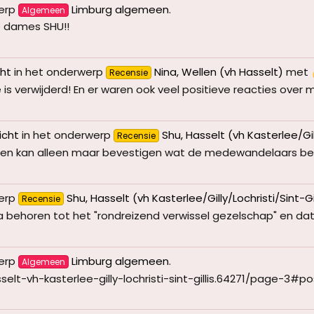
erp
Limburg algemeen
.
Algemeen
e dames SHU!!
cht
in het onderwerp
Nina, Wellen (vh Hasselt)
met
Recensie
is verwijderd! En er waren ook veel positieve reacties over mij.
richt
in het onderwerp
Shu, Hasselt (vh Kasterlee/Gilly
Recensie
t en kan alleen maar bevestigen wat de medewandelaars besch
erp
Shu, Hasselt (vh Kasterlee/Gilly/Lochristi/Sint-Gill
Recensie
 behoren tot het "rondreizend verwissel gezelschap" en dat h
erp
Limburg algemeen
.
Algemeen
selt-vh-kasterlee-gilly-lochristi-sint-gillis.64271/page-3#p