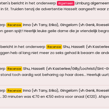
eten's bericht
in het onderwerp
Limburg algemee
Algemeen
in St. Truiden tenzij de advertentie Hasselt aangeeft waar z
erp
Inna (vh Tany, Erika), Gingelom (vh Genk, Roese
Recensie
n spijt! Heerlijk leuke geile dame die je vriendelijk begroet
 bericht
in het onderwerp
Shu, Hasselt (vh Kasterlee/G
Recensie
en heb al lang niet meer zo seks gehad ik beaam de andere
erp
Shu, Hasselt (vh Kasterlee/Gilly/Lochristi/Sint-Gill
Recensie
tond toch aardig wat beharing op haar does... Heerlujk uurt
erp
Inna (vh Tany, Erika), Gingelom (vh Genk, Roese
Recensie
 30 minuten was €70 en €50 extra voor anaal (€120). Afspraak