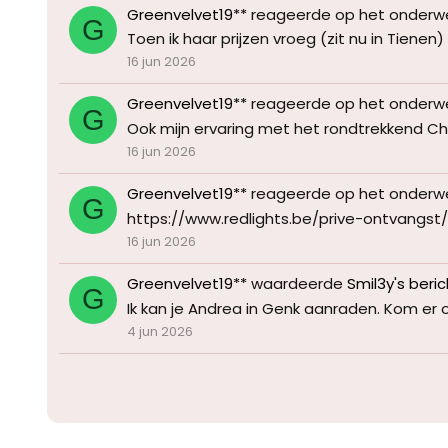
Greenvelvet19**
reageerde op het onderw
G
Toen ik haar prijzen vroeg (zit nu in Tienen
16 jun 2026
Greenvelvet19**
reageerde op het onderw
G
Ook mijn ervaring met het rondtrekkend Chine
16 jun 2026
Greenvelvet19**
reageerde op het onderw
G
https://www.redlights.be/prive-ontvangst
16 jun 2026
Greenvelvet19**
waardeerde
Smil3y's beric
G
Ik kan je Andrea in Genk aanraden. Kom er onde
4 jun 2026