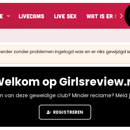
e
LiveCams
Live Sex
Wat is er nieu
 eerder zonder problemen ingelogd was en er niks gewijzigd
elkom op Girlsreview.
n van deze geweldige club? Minder reclame? Meld 
REGISTREREN