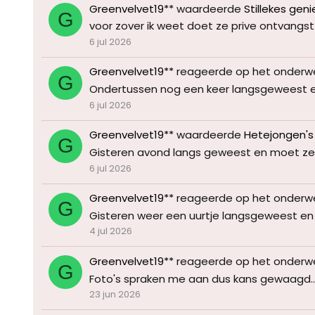
Greenvelvet19**
waardeerde
Stillekes geni
G
voor zover ik weet doet ze prive ontvangst 
6 jul 2026
Greenvelvet19**
reageerde op het onderw
G
Ondertussen nog een keer langsgeweest en gee
6 jul 2026
Greenvelvet19**
waardeerde
Hetejongen's
G
Gisteren avond langs geweest en moet zegg
6 jul 2026
Greenvelvet19**
reageerde op het onderw
G
Gisteren weer een uurtje langsgeweest en s
4 jul 2026
Greenvelvet19**
reageerde op het onderw
G
Foto's spraken me aan dus kans gewaagd....
23 jun 2026