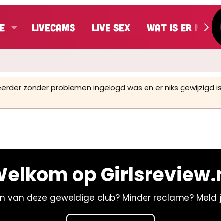
e
LiveCams
Live Sex
Wat is er nieu
 eerder zonder problemen ingelogd was en er niks gewijzigd
elkom op Girlsreview.
n van deze geweldige club? Minder reclame? Meld 