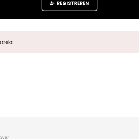
REGISTREREN
trekt.
 over