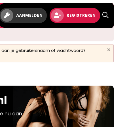
w
AANMELDEN
REGISTREREN
 is aan je gebruikersnaam of wachtwoord?
nl
je nu aan!