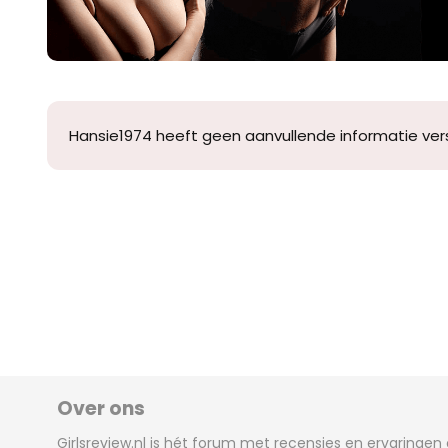
Hansie1974 heeft geen aanvullende informatie vers
Over ons
Girlsreview.nl is hét forum met recensies en ervaringen