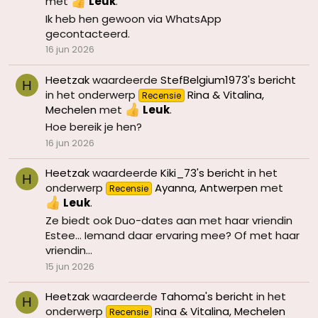
met
Leuk
.
Ik heb hen gewoon via WhatsApp
gecontacteerd.
16 jun 2026
Heetzak
waardeerde
StefBelgium1973's bericht
H
in het onderwerp
Rina & Vitalina,
Recensie
Mechelen
met
Leuk
.
Hoe bereik je hen?
16 jun 2026
Heetzak
waardeerde
Kiki_73's bericht
in het
H
onderwerp
Ayanna, Antwerpen
met
Recensie
Leuk
.
Ze biedt ook Duo-dates aan met haar vriendin
Estee... Iemand daar ervaring mee? Of met haar
vriendin...
15 jun 2026
Heetzak
waardeerde
Tahoma's bericht
in het
H
onderwerp
Rina & Vitalina, Mechelen
Recensie