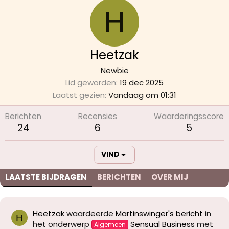
H
Heetzak
Newbie
Lid geworden
19 dec 2025
Laatst gezien
Vandaag om 01:31
Berichten
Recensies
Waarderingsscore
24
6
5
VIND
LAATSTE BIJDRAGEN
BERICHTEN
OVER MIJ
Heetzak
waardeerde
Martinswinger's bericht
in
H
het onderwerp
Sensual Business
met
Algemeen