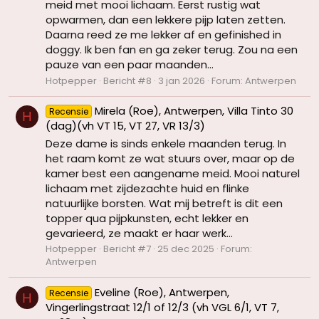
meid met mooi lichaam. Eerst rustig wat
opwarmen, dan een lekkere pijp laten zetten.
Daarna reed ze me lekker af en gefinished in
doggy. Ik ben fan en ga zeker terug. Zou na een
pauze van een paar maanden...
Hotpepper
Bericht #8
3 jan 2026
Forum:
Antwerpen
Mirela (Roe), Antwerpen, Villa Tinto 30
Recensie
H
(dag)(vh VT 15, VT 27, VR 13/3)
Deze dame is sinds enkele maanden terug. In
het raam komt ze wat stuurs over, maar op de
kamer best een aangename meid. Mooi naturel
lichaam met zijdezachte huid en flinke
natuurlijke borsten. Wat mij betreft is dit een
topper qua pijpkunsten, echt lekker en
gevarieerd, ze maakt er haar werk...
Hotpepper
Bericht #7
25 dec 2025
Forum:
Antwerpen
Eveline (Roe), Antwerpen,
Recensie
H
Vingerlingstraat 12/1 of 12/3 (vh VGL 6/1, VT 7,