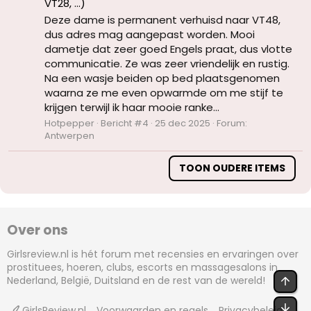
VT28, ...)
Deze dame is permanent verhuisd naar VT48,
dus adres mag aangepast worden. Mooi
dametje dat zeer goed Engels praat, dus vlotte
communicatie. Ze was zeer vriendelijk en rustig.
Na een wasje beiden op bed plaatsgenomen
waarna ze me even opwarmde om me stijf te
krijgen terwijl ik haar mooie ranke...
Hotpepper
Bericht #4
25 dec 2025
Forum:
Antwerpen
TOON OUDERE ITEMS
Over ons
Girlsreview.nl is hét forum met recensies en ervaringen over
prostituees, hoeren, clubs, escorts en massagesalons in
BOV
Nederland, België, Duitsland en de rest van de wereld!
OND
GirlsReview.nl
Voorwaarden en regels
Privacybeleid