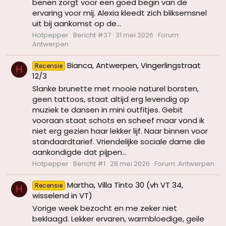
benen zorgt voor een goed begin van de
ervaring voor mij. Alexia kleedt zich bliksemsnel
uit bij aankomst op de...
Hotpepper
Bericht #37
31 mei 2026
Forum:
Antwerpen
Bianca, Antwerpen, Vingerlingstraat
Recensie
H
12/3
Slanke brunette met mooie naturel borsten,
geen tattoos, staat altijd erg levendig op
muziek te dansen in mini outfitjes. Gebit
vooraan staat schots en scheef maar vond ik
niet erg gezien haar lekker lijf. Naar binnen voor
standaardtarief. Vriendelijke sociale dame die
aankondigde dat pijpen...
Hotpepper
Bericht #1
28 mei 2026
Forum:
Antwerpen
Martha, Villa Tinto 30 (vh VT 34,
Recensie
H
wisselend in VT)
Vorige week bezocht en me zeker niet
beklaagd. Lekker ervaren, warmbloedige, geile