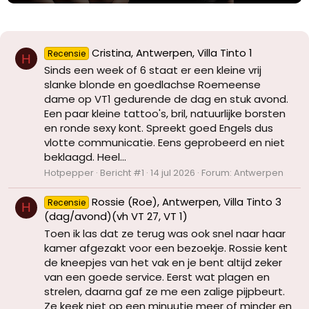
Cristina, Antwerpen, Villa Tinto 1
Recensie
H
Sinds een week of 6 staat er een kleine vrij
slanke blonde en goedlachse Roemeense
dame op VT1 gedurende de dag en stuk avond.
Een paar kleine tattoo's, bril, natuurlijke borsten
en ronde sexy kont. Spreekt goed Engels dus
vlotte communicatie. Eens geprobeerd en niet
beklaagd. Heel...
Hotpepper
Bericht #1
14 jul 2026
Forum:
Antwerpen
Rossie (Roe), Antwerpen, Villa Tinto 3
Recensie
H
(dag/avond)(vh VT 27, VT 1)
Toen ik las dat ze terug was ook snel naar haar
kamer afgezakt voor een bezoekje. Rossie kent
de kneepjes van het vak en je bent altijd zeker
van een goede service. Eerst wat plagen en
strelen, daarna gaf ze me een zalige pijpbeurt.
Ze keek niet op een minuutje meer of minder en