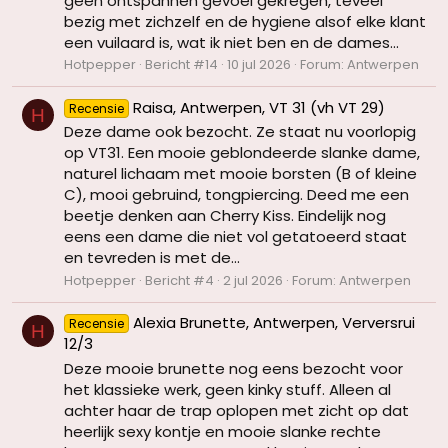
geen ontspannen gevoel gekregen, teveel
bezig met zichzelf en de hygiene alsof elke klant
een vuilaard is, wat ik niet ben en de dames...
Hotpepper
Bericht #14
10 jul 2026
Forum:
Antwerpen
Raisa, Antwerpen, VT 31 (vh VT 29)
Recensie
H
Deze dame ook bezocht. Ze staat nu voorlopig
op VT31. Een mooie geblondeerde slanke dame,
naturel lichaam met mooie borsten (B of kleine
C), mooi gebruind, tongpiercing. Deed me een
beetje denken aan Cherry Kiss. Eindelijk nog
eens een dame die niet vol getatoeerd staat
en tevreden is met de...
Hotpepper
Bericht #4
2 jul 2026
Forum:
Antwerpen
Alexia Brunette, Antwerpen, Verversrui
Recensie
H
12/3
Deze mooie brunette nog eens bezocht voor
het klassieke werk, geen kinky stuff. Alleen al
achter haar de trap oplopen met zicht op dat
heerlijk sexy kontje en mooie slanke rechte