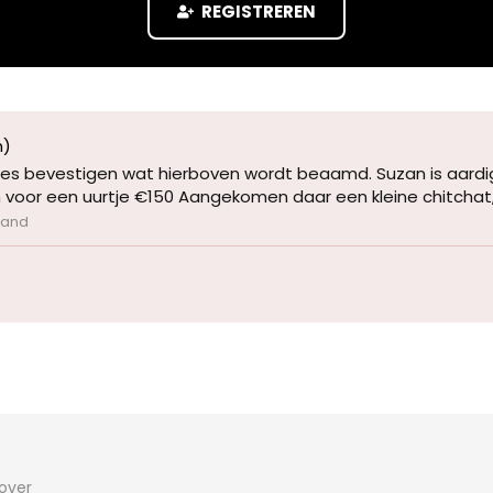
REGISTREREN
n)
alles bevestigen wat hierboven wordt beaamd. Suzan is aardig
voor een uurtje €150 Aangekomen daar een kleine chitchat, 
land
 over