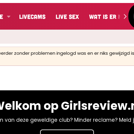
e
LiveCams
Live Sex
Wat is er nieu
 eerder zonder problemen ingelogd was en er niks gewijzigd
elkom op Girlsreview.
n van deze geweldige club? Minder reclame? Meld 