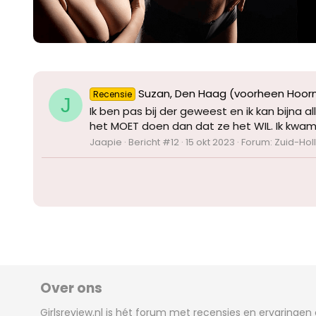
Suzan, Den Haag (voorheen Hoor
Recensie
J
Ik ben pas bij der geweest en ik kan bijna 
het MOET doen dan dat ze het WIL. Ik kwam 
Jaapie
Bericht #12
15 okt 2023
Forum:
Zuid-Hol
Over ons
Girlsreview.nl is hét forum met recensies en ervaringen