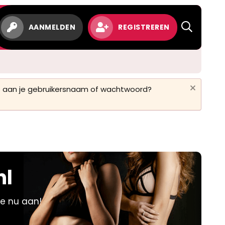
w
AANMELDEN
REGISTREREN
 is aan je gebruikersnaam of wachtwoord?
nl
je nu aan!