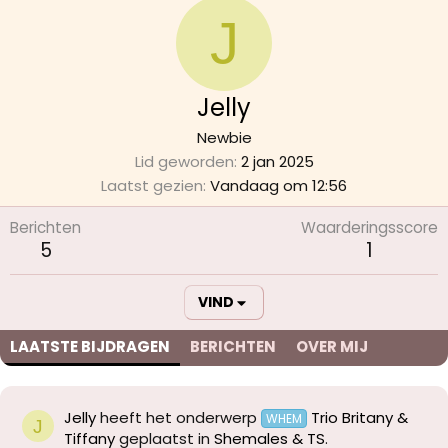
J
Jelly
Newbie
Lid geworden
2 jan 2025
Laatst gezien
Vandaag om 12:56
Berichten
Waarderingsscore
5
1
VIND
LAATSTE BIJDRAGEN
BERICHTEN
OVER MIJ
Jelly
heeft het onderwerp
Trio Britany &
WHEM
J
Tiffany
geplaatst in
Shemales & TS
.