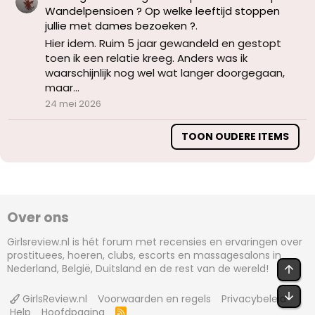
Wandelpensioen ? Op welke leeftijd stoppen
jullie met dames bezoeken ?
.
Hier idem. Ruim 5 jaar gewandeld en gestopt
toen ik een relatie kreeg. Anders was ik
waarschijnlijk nog wel wat langer doorgegaan,
maar...
24 mei 2026
TOON OUDERE ITEMS
Over ons
Girlsreview.nl is hét forum met recensies en ervaringen over
prostituees, hoeren, clubs, escorts en massagesalons in
Nederland, België, Duitsland en de rest van de wereld!
BOV
OND
GirlsReview.nl
Voorwaarden en regels
Privacybeleid
Help
Hoofdpagina
R