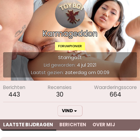
Karmageddon
FORUMPIONIER
Stamgast
Lid geworden
4 jul 2021
Laatst gezien
zaterdag om 00:09
Berichten
Recensies
Waarderingsscore
443
30
664
VIND
LAATSTE BIJDRAGEN
BERICHTEN
OVER MIJ