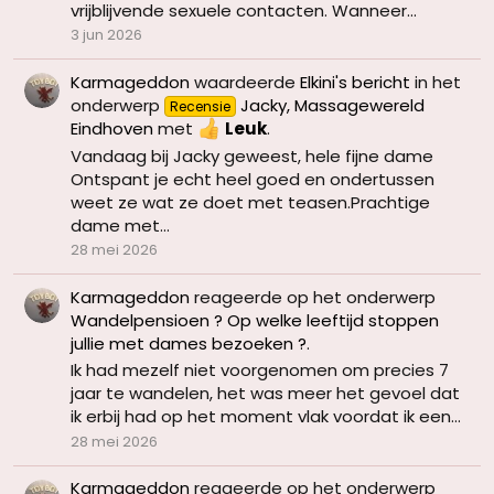
vrijblijvende sexuele contacten. Wanneer...
3 jun 2026
Karmageddon
waardeerde
Elkini's bericht
in het
onderwerp
Jacky, Massagewereld
Recensie
Eindhoven
met
Leuk
.
Vandaag bij Jacky geweest, hele fijne dame
Ontspant je echt heel goed en ondertussen
weet ze wat ze doet met teasen.Prachtige
dame met...
28 mei 2026
Karmageddon
reageerde op het onderwerp
Wandelpensioen ? Op welke leeftijd stoppen
jullie met dames bezoeken ?
.
Ik had mezelf niet voorgenomen om precies 7
jaar te wandelen, het was meer het gevoel dat
ik erbij had op het moment vlak voordat ik een...
28 mei 2026
Karmageddon
reageerde op het onderwerp