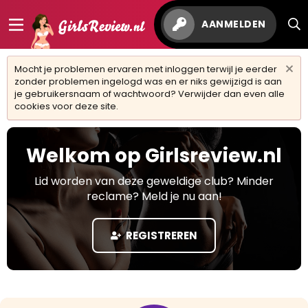
AANMELDEN
Mocht je problemen ervaren met inloggen terwijl je eerder
zonder problemen ingelogd was en er niks gewijzigd is aan
je gebruikersnaam of wachtwoord? Verwijder dan even alle
cookies voor deze site.
Welkom op Girlsreview.nl
Lid worden van deze geweldige club? Minder
reclame? Meld je nu aan!
REGISTREREN