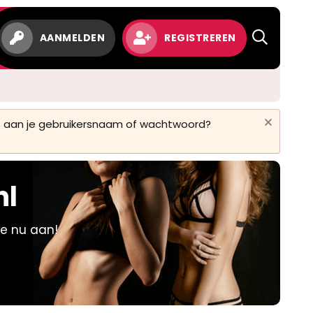
w
AANMELDEN
REGISTREREN
 is aan je gebruikersnaam of wachtwoord?
nl
je nu aan!