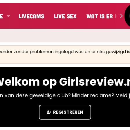
e
LiveCams
Live Sex
Wat is er nieu
 eerder zonder problemen ingelogd was en er niks gewijzigd
elkom op Girlsreview.
n van deze geweldige club? Minder reclame? Meld 
REGISTREREN