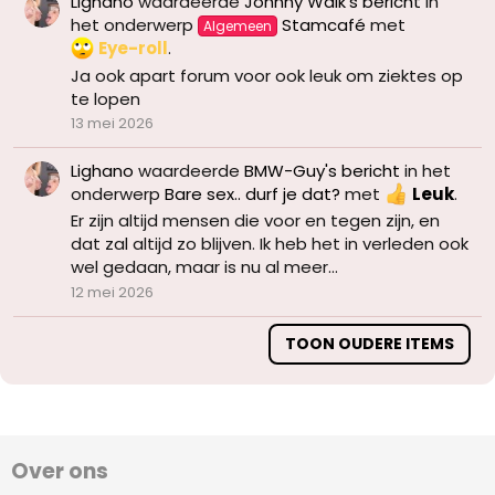
Lighano
waardeerde
Johnny Walk's bericht
in
het onderwerp
Stamcafé
met
Algemeen
Eye-roll
.
Ja ook apart forum voor ook leuk om ziektes op
te lopen
13 mei 2026
Lighano
waardeerde
BMW-Guy's bericht
in het
onderwerp
Bare sex.. durf je dat?
met
Leuk
.
Er zijn altijd mensen die voor en tegen zijn, en
dat zal altijd zo blijven. Ik heb het in verleden ook
wel gedaan, maar is nu al meer...
12 mei 2026
TOON OUDERE ITEMS
Over ons