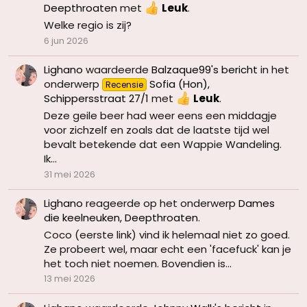
Deepthroaten
met
Leuk
.
Welke regio is zij?
6 jun 2026
Lighano
waardeerde
Balzaque99's bericht
in het
onderwerp
Sofia (Hon),
Recensie
Schippersstraat 27/1
met
Leuk
.
Deze geile beer had weer eens een middagje
voor zichzelf en zoals dat de laatste tijd wel
bevalt betekende dat een Wappie Wandeling.
Ik...
31 mei 2026
Lighano
reageerde op het onderwerp
Dames
die keelneuken, Deepthroaten
.
Coco (eerste link) vind ik helemaal niet zo goed.
Ze probeert wel, maar echt een 'facefuck' kan je
het toch niet noemen. Bovendien is...
13 mei 2026