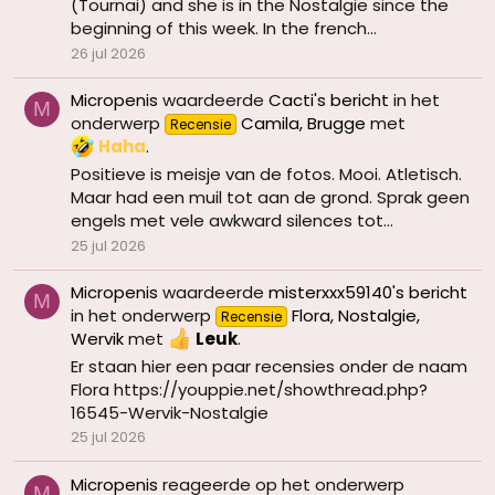
(Tournai) and she is in the Nostalgie since the
beginning of this week. In the french...
26 jul 2026
Micropenis
waardeerde
Cacti's bericht
in het
M
onderwerp
Camila, Brugge
met
Recensie
Haha
.
Positieve is meisje van de fotos. Mooi. Atletisch.
Maar had een muil tot aan de grond. Sprak geen
engels met vele awkward silences tot...
25 jul 2026
Micropenis
waardeerde
misterxxx59140's bericht
M
in het onderwerp
Flora, Nostalgie,
Recensie
Wervik
met
Leuk
.
Er staan hier een paar recensies onder de naam
Flora https://youppie.net/showthread.php?
16545-Wervik-Nostalgie
25 jul 2026
Micropenis
reageerde op het onderwerp
M