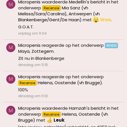
Micropenis
waardeerde
Medellín's bericht
in het
M
onderwerp
Mia Sanz (vh
Recensie
Melissa/Sara/Carolina), Antwerpen (vh
Blankenberge/Gent/De Haan)
met
Wow
.
G.O.A.T.
vrijdag om 11:04
Micropenis
reageerde op het onderwerp
WHEM
M
Maya, Zottegem
.
Zit nu in Blankenberge
dinsdag om 11:15
Micropenis
reageerde op het onderwerp
M
Helena, Oostende (vh Brugge)
.
Recensie
100%
dinsdag om 11:10
Micropenis
waardeerde
Hamzah's bericht
in het
M
onderwerp
Helena, Oostende (vh
Recensie
Brugge)
met
Leuk
.