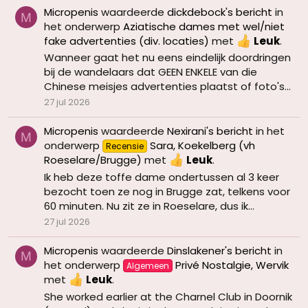
Micropenis
waardeerde
dickdebock's bericht
in
M
het onderwerp
Aziatische dames met wel/niet
fake advertenties (div. locaties)
met
Leuk
.
Wanneer gaat het nu eens eindelijk doordringen
bij de wandelaars dat GEEN ENKELE van die
Chinese meisjes advertenties plaatst of foto's...
27 jul 2026
Micropenis
waardeerde
Nexirani's bericht
in het
M
onderwerp
Sara, Koekelberg (vh
Recensie
Roeselare/Brugge)
met
Leuk
.
Ik heb deze toffe dame ondertussen al 3 keer
bezocht toen ze nog in Brugge zat, telkens voor
60 minuten. Nu zit ze in Roeselare, dus ik...
27 jul 2026
Micropenis
waardeerde
Dinslakener's bericht
in
M
het onderwerp
Privé Nostalgie, Wervik
Algemeen
met
Leuk
.
She worked earlier at the Charnel Club in Doornik