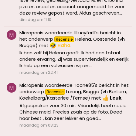
1ste review, gebrekkig/vertaald NL en €150 incl
pzc en anaal en account aangemaakt 1in voor
deze review gepost werd. Aldus geschreven...
dinsdag om 11:10
Micropenis
waardeerde
IIILucyferIII's bericht
in
M
het onderwerp
Helena, Oostende (vh
Recensie
Brugge)
met
Haha
.
Ik ben zelf bij Helena geeft. Ik had een totaal
andere ervaring. Zij was supervriendelijk en eerlijk.
Ik heb op een volwassen wijzen...
maandag om 22:41
Micropenis
waardeerde
Toone85's bericht
in het
M
onderwerp
Lurong, Brugge (vh Bertem,
Recensie
Koekelberg/Kasterlee /Temse)
met
Leuk
.
Afgesproken voor 30 min. Vriendelijk heel mooie
Chinese meid. Precies zoals op de foto. Deed
haar best , kan zeer lekker en goed...
maandag om 08:23