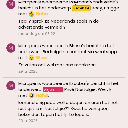
Micropenis
waardeerde
RaymondVandevelde's
M
bericht
in het onderwerp
Bocy, Brugge
Recensie
met
Haha
.
Taal ? sprak ze Nederlands zoals in de
advertentie vermeld ?
maandag om 08:22
Micropenis
waardeerde
Blrosu's bericht
in het
M
onderwerp
Bedreigd na contact via whatsapp
met
Wow
.
Ze zullen ook wel met ons meelezen....
29 jul 2026
Micropenis
waardeerde
Escobar's bericht
in het
M
onderwerp
Privé Nostalgie, Wervik
Algemeen
met
Haha
.
Iemand enig idee welke dagen en uren het het
rustigst is in Nostalgie?? Kwestie van geen
bekenden tegen het lijf te lopen..
28 jul 2026