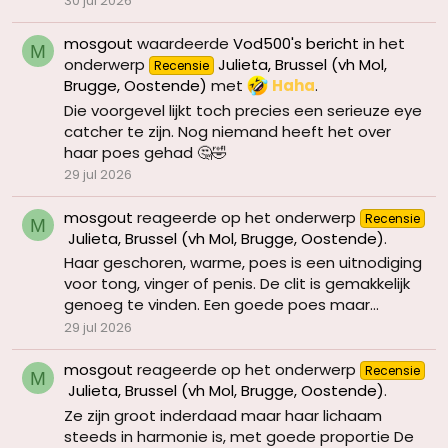
30 jul 2026
mosgout
waardeerde
Vod500's bericht
in het
M
onderwerp
Julieta, Brussel (vh Mol,
Recensie
Brugge, Oostende)
met
Haha
.
Die voorgevel lijkt toch precies een serieuze eye
catcher te zijn. Nog niemand heeft het over
haar poes gehad 🤔🤣
29 jul 2026
mosgout
reageerde op het onderwerp
Recensie
M
Julieta, Brussel (vh Mol, Brugge, Oostende)
.
Haar geschoren, warme, poes is een uitnodiging
voor tong, vinger of penis. De clit is gemakkelijk
genoeg te vinden. Een goede poes maar...
29 jul 2026
mosgout
reageerde op het onderwerp
Recensie
M
Julieta, Brussel (vh Mol, Brugge, Oostende)
.
Ze zijn groot inderdaad maar haar lichaam
steeds in harmonie is, met goede proportie De