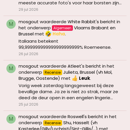
meeste accurate foto's voor haar borsten zijn...
29 jul 2026
mosgout
waardeerde
White Rabbit's bericht
in
M
het onderwerp
Vlaams Brabant en
Algemeen
Brussel
met
Haha
.
Italiaans betekent
99,999999999999999999999% Roemeense.
26 jul 2026
mosgout
waardeerde
Atleet's bericht
in het
M
onderwerp
Julieta, Brussel (vh Mol,
Recensie
Brugge, Oostende)
met
Leuk
.
Vorig week zaterdag langsgeweest bij deze
bevallige dame. Ja ze is niet zo strak, maar ze
deed de deur open in een engelen lingerie...
25 jul 2026
mosgout
waardeerde
Roswell's bericht
in het
M
onderwerp
Shu, Hasselt (vh
Recensie
Kasterlee/Gilly/Lochristi/Sint-Gillis/...)
met