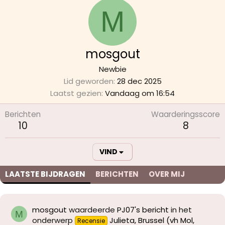
M
mosgout
Newbie
Lid geworden
28 dec 2025
Laatst gezien
Vandaag om 16:54
Berichten
Waarderingsscore
10
8
VIND
LAATSTE BIJDRAGEN
BERICHTEN
OVER MIJ
mosgout
waardeerde
PJ07's bericht
in het
M
onderwerp
Julieta, Brussel (vh Mol,
Recensie