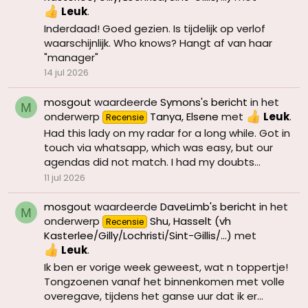
Leuk
.
Inderdaad! Goed gezien. Is tijdelijk op verlof
waarschijnlijk. Who knows? Hangt af van haar
"manager"
14 jul 2026
mosgout
waardeerde
Symons's bericht
in het
M
onderwerp
Tanya, Elsene
met
Leuk
.
Recensie
Had this lady on my radar for a long while. Got in
touch via whatsapp, which was easy, but our
agendas did not match. I had my doubts...
11 jul 2026
mosgout
waardeerde
DaveLimb's bericht
in het
M
onderwerp
Shu, Hasselt (vh
Recensie
Kasterlee/Gilly/Lochristi/Sint-Gillis/...)
met
Leuk
.
Ik ben er vorige week geweest, wat n toppertje!
Tongzoenen vanaf het binnenkomen met volle
overegave, tijdens het ganse uur dat ik er...