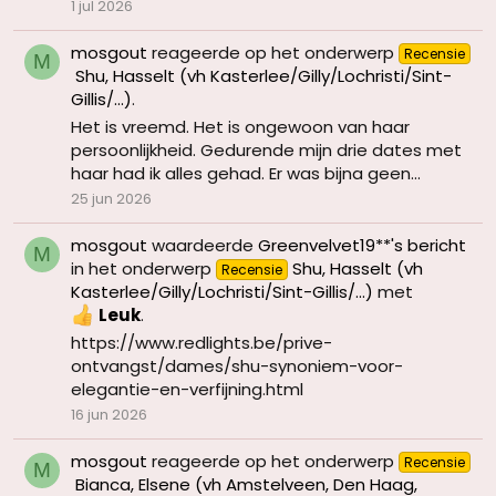
1 jul 2026
mosgout
reageerde op het onderwerp
Recensie
M
Shu, Hasselt (vh Kasterlee/Gilly/Lochristi/Sint-
Gillis/...)
.
Het is vreemd. Het is ongewoon van haar
persoonlijkheid. Gedurende mijn drie dates met
haar had ik alles gehad. Er was bijna geen...
25 jun 2026
mosgout
waardeerde
Greenvelvet19**'s bericht
M
in het onderwerp
Shu, Hasselt (vh
Recensie
Kasterlee/Gilly/Lochristi/Sint-Gillis/...)
met
Leuk
.
https://www.redlights.be/prive-
ontvangst/dames/shu-synoniem-voor-
elegantie-en-verfijning.html
16 jun 2026
mosgout
reageerde op het onderwerp
Recensie
M
Bianca, Elsene (vh Amstelveen, Den Haag,