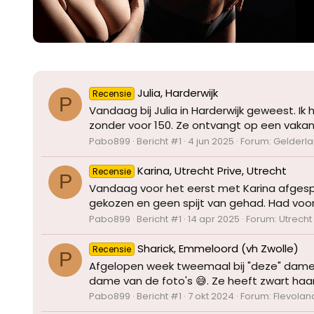
Julia, Harderwijk
Recensie
P
Vandaag bij Julia in Harderwijk geweest. I
zonder voor 150. Ze ontvangt op een vakant
Pabo899
Bericht #1
4 jun 2025
Forum:
Gelderl
Karina, Utrecht Prive, Utrecht
Recensie
P
Vandaag voor het eerst met Karina afgespro
gekozen en geen spijt van gehad. Had voor
Pabo899
Bericht #1
14 apr 2025
Forum:
Utrecht
Sharick, Emmeloord (vh Zwolle)
Recensie
P
Afgelopen week tweemaal bij "deze" dame 
dame van de foto's 😅. Ze heeft zwart haar,
Pabo899
Bericht #1
7 okt 2024
Forum:
Flevolan