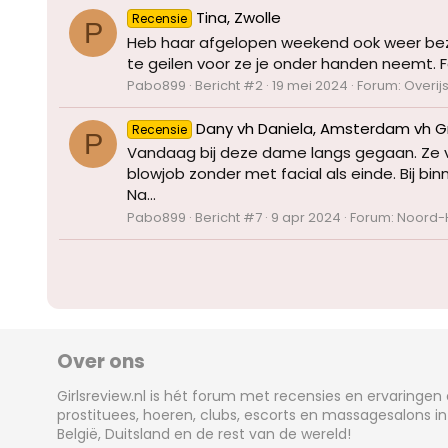
Tina, Zwolle
Recensie
P
Heb haar afgelopen weekend ook weer bezoch
te geilen voor ze je onder handen neemt. Fo
Pabo899
Bericht #2
19 mei 2024
Forum:
Overij
Dany vh Daniela, Amsterdam vh 
Recensie
P
Vandaag bij deze dame langs gegaan. Ze vr
blowjob zonder met facial als einde. Bij
Na...
Pabo899
Bericht #7
9 apr 2024
Forum:
Noord-
Over ons
Girlsreview.nl is hét forum met recensies en ervaringen
prostituees, hoeren, clubs, escorts en massagesalons in
België, Duitsland en de rest van de wereld!