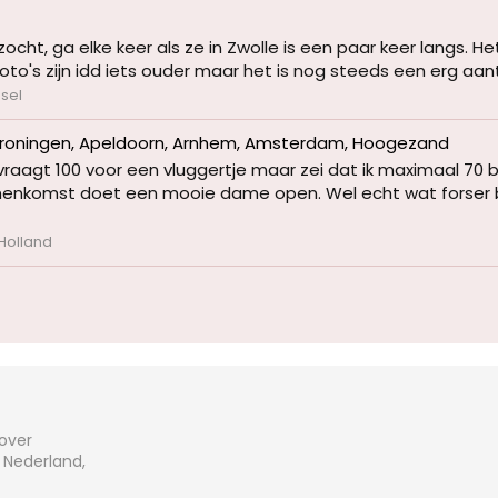
t, ga elke keer als ze in Zwolle is een paar keer langs. Het
to's zijn idd iets ouder maar het is nog steeds een erg aantre
ssel
Groningen, Apeldoorn, Arnhem, Amsterdam, Hoogezand
aagt 100 voor een vluggertje maar zei dat ik maximaal 70 
 binnenkomst doet een mooie dame open. Wel echt wat forser
Holland
 over
 Nederland,