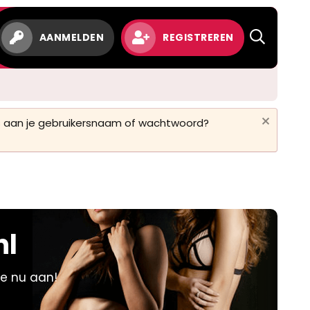
w
AANMELDEN
REGISTREREN
 is aan je gebruikersnaam of wachtwoord?
nl
je nu aan!