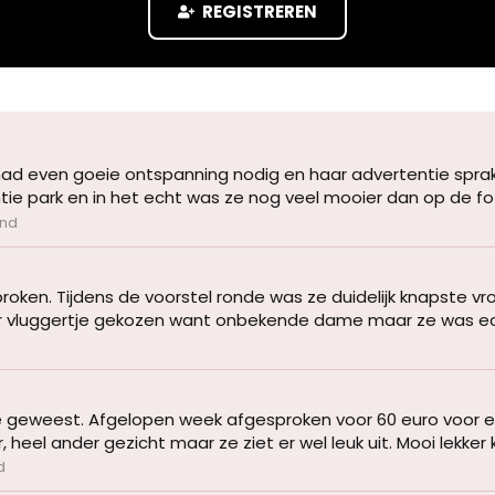
REGISTREREN
k had even goeie ontspanning nodig en haar advertentie spra
ie park en in het echt was ze nog veel mooier dan op de foto
and
ken. Tijdens de voorstel ronde was ze duidelijk knapste vr
 vluggertje gekozen want onbekende dame maar ze was echt he
geweest. Afgelopen week afgesproken voor 60 euro voor ee
 heel ander gezicht maar ze ziet er wel leuk uit. Mooi lekke
d