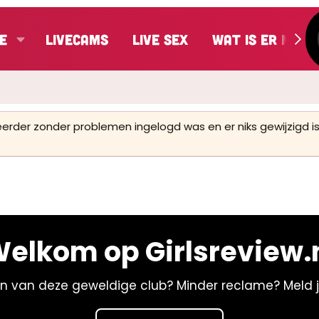
e
LiveCams
Live Sex
Wat is er nieu
 eerder zonder problemen ingelogd was en er niks gewijzigd
elkom op Girlsreview.
n van deze geweldige club? Minder reclame? Meld 