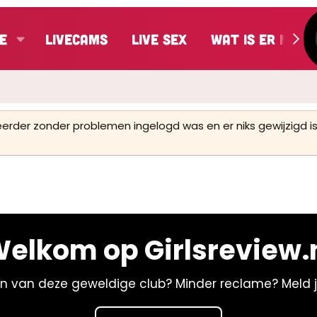
e
LiveCams
Live Sex
Wat is er nieu
 eerder zonder problemen ingelogd was en er niks gewijzigd
elkom op Girlsreview.
n van deze geweldige club? Minder reclame? Meld 