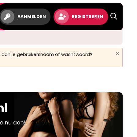
w
AANMELDEN
REGISTREREN
 is aan je gebruikersnaam of wachtwoord?
nl
je nu aan!