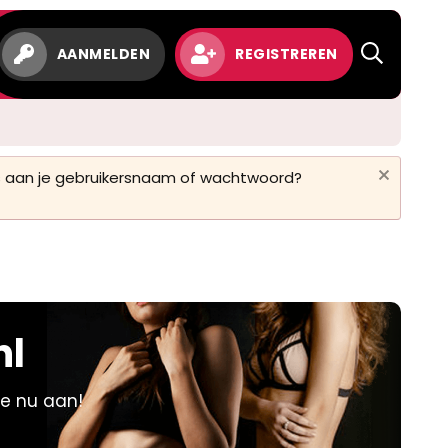
w
AANMELDEN
REGISTREREN
 is aan je gebruikersnaam of wachtwoord?
nl
je nu aan!