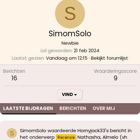
S
SimomSolo
Newbie
Lid geworden
21 feb 2024
Laatst gezien
Vandaag om 12:15
·
Bekijkt forumlijst
Berichten
Waarderingsscore
16
9
VIND
LAATSTE BIJDRAGEN
BERICHTEN
OVER MIJ
SimomSolo
waardeerde
Hornyjack33's bericht
in
S
het onderwerp
Nathasha, Almelo (vh
Recensie