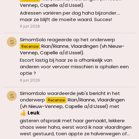
Vennep, Capelle a/d IJssel)
.
Adressen variëren per dag haha bijzonder....
maar ze blijft de moeite waard. Succes!
6 jun 2026
SimomSolo
reageerde op het onderwerp
S
Rian/Rianne, Vlaardingen (vh Nieuw-
Recensie
Vennep, Capelle a/d IJssel)
.
Escort lastig bij haar ze is afhankelijk van
anderen voor vervoer misschien is ophalen een
optie ?
6 jun 2026
SimomSolo
waardeerde
jwb's bericht
in het
S
onderwerp
Rian/Rianne, Vlaardingen
Recensie
(vh Nieuw-Vennep, Capelle a/d IJssel)
met
Leuk
.
gisteren afspraak met haar gemaakt, lekkere
chaos weer haha, eerst word ik naar vlaardingen
west gestuurd, toen appte ze halverwegen of...