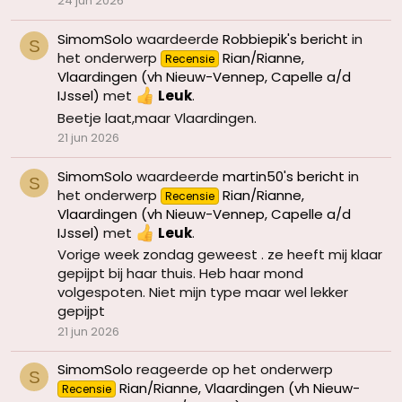
24 jun 2026
SimomSolo
waardeerde
Robbiepik's bericht
in
S
het onderwerp
Rian/Rianne,
Recensie
Vlaardingen (vh Nieuw-Vennep, Capelle a/d
IJssel)
met
Leuk
.
Beetje laat,maar Vlaardingen.
21 jun 2026
SimomSolo
waardeerde
martin50's bericht
in
S
het onderwerp
Rian/Rianne,
Recensie
Vlaardingen (vh Nieuw-Vennep, Capelle a/d
IJssel)
met
Leuk
.
Vorige week zondag geweest . ze heeft mij klaar
gepijpt bij haar thuis. Heb haar mond
volgespoten. Niet mijn type maar wel lekker
gepijpt
21 jun 2026
SimomSolo
reageerde op het onderwerp
S
Rian/Rianne, Vlaardingen (vh Nieuw-
Recensie