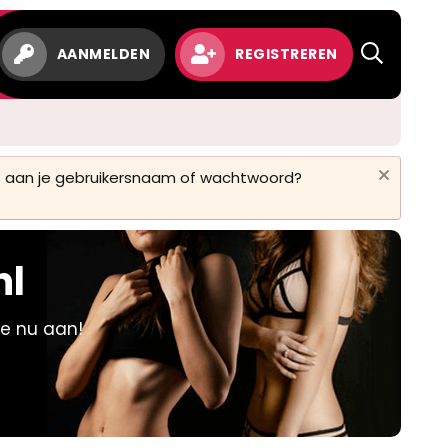
w
AANMELDEN
REGISTREREN
 is aan je gebruikersnaam of wachtwoord?
nl
je nu aan!