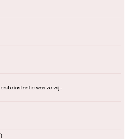
ste instantie was ze vrij...
r)
.