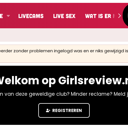
e
LiveCams
Live Sex
Wat is er nieu
 eerder zonder problemen ingelogd was en er niks gewijzigd
elkom op Girlsreview.
n van deze geweldige club? Minder reclame? Meld 
REGISTREREN