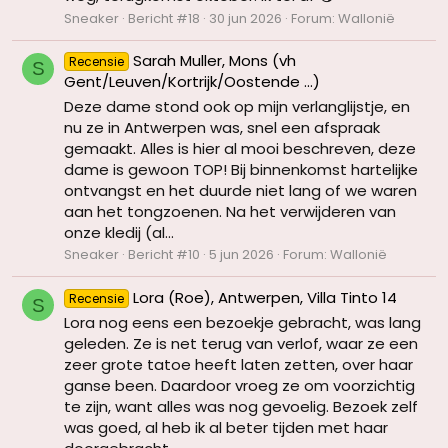
Sneaker
Bericht #18
30 jun 2026
Forum:
Wallonië
Sarah Muller, Mons (vh
Recensie
S
Gent/Leuven/Kortrijk/Oostende ...)
Deze dame stond ook op mijn verlanglijstje, en
nu ze in Antwerpen was, snel een afspraak
gemaakt. Alles is hier al mooi beschreven, deze
dame is gewoon TOP! Bij binnenkomst hartelijke
ontvangst en het duurde niet lang of we waren
aan het tongzoenen. Na het verwijderen van
onze kledij (al...
Sneaker
Bericht #10
5 jun 2026
Forum:
Wallonië
Lora (Roe), Antwerpen, Villa Tinto 14
Recensie
S
Lora nog eens een bezoekje gebracht, was lang
geleden. Ze is net terug van verlof, waar ze een
zeer grote tatoe heeft laten zetten, over haar
ganse been. Daardoor vroeg ze om voorzichtig
te zijn, want alles was nog gevoelig. Bezoek zelf
was goed, al heb ik al beter tijden met haar