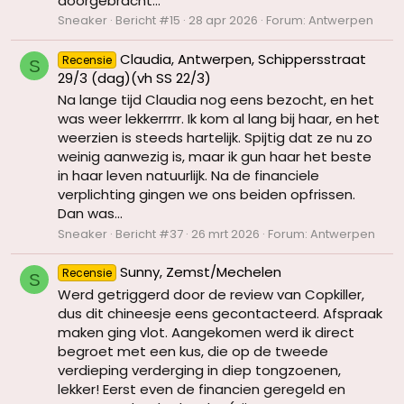
doorgebracht...
Sneaker
Bericht #15
28 apr 2026
Forum:
Antwerpen
Claudia, Antwerpen, Schippersstraat
Recensie
S
29/3 (dag)(vh SS 22/3)
Na lange tijd Claudia nog eens bezocht, en het
was weer lekkerrrrr. Ik kom al lang bij haar, en het
weerzien is steeds hartelijk. Spijtig dat ze nu zo
weinig aanwezig is, maar ik gun haar het beste
in haar leven natuurlijk. Na de financiele
verplichting gingen we ons beiden opfrissen.
Dan was...
Sneaker
Bericht #37
26 mrt 2026
Forum:
Antwerpen
Sunny, Zemst/Mechelen
Recensie
S
Werd getriggerd door de review van Copkiller,
dus dit chineesje eens gecontacteerd. Afspraak
maken ging vlot. Aangekomen werd ik direct
begroet met een kus, die op de tweede
verdieping verderging in diep tongzoenen,
lekker! Eerst even de financien geregeld en