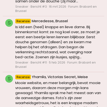
samen onder de douche (zij maar...
Sneaker
Bericht #3
16 mrt 2026
Forum:
Brabant en
Brussel
Mercedesse, Brussel
Recensie
S
Is idd een (heel) knappe en lieve dame. Bij
binnenkomst komt ze nog koel over, ze moet je
eerst een beetje leren kennen blijkbaar. Eerst
douche genomen (alleen) en ze kwam me
helpen bij het afdrogen. Dan begon de
verkenning rechtstaand, wat overging naar
bed-actie. Zoenen zijn kusjes, spijtig...
Sneaker
Bericht #11
5 feb 2026
Forum:
Brabant en
Brussel
Yhamila, Victorias Secret, Meise
Recensie
S
Mooie website, en meer belangrijk, bevat mooie
vrouwen, daarom deze morgen mijn kans
gewaagd. Yhamila sprak me het meest aan van
de aanwezige dames. Foto's zijn zeer
waarheidsgetrouw, het is een knappe madam