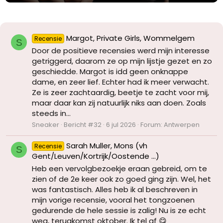
Margot, Private Girls, Wommelgem
Recensie
S
Door de positieve recensies werd mijn interesse
getriggerd, daarom ze op mijn lijstje gezet en zo
geschiedde. Margot is idd geen onknappe
dame, en zeer lief. Echter had ik meer verwacht.
Ze is zeer zachtaardig, beetje te zacht voor mij,
maar daar kan zij natuurlijk niks aan doen. Zoals
steeds in...
Sneaker
Bericht #32
6 jul 2026
Forum:
Antwerpen
Sarah Muller, Mons (vh
Recensie
S
Gent/Leuven/Kortrijk/Oostende ...)
Heb een vervolgbezoekje eraan gebreid, om te
zien of de 2e keer ook zo goed ging zijn. Wel, het
was fantastisch. Alles heb ik al beschreven in
mijn vorige recensie, vooral het tongzoenen
gedurende de hele sessie is zalig! Nu is ze echt
weg, terugkomst oktober. Ik tel af 😋