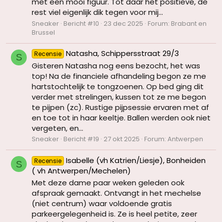
met een mooi figuur. Tot daar het positieve, de
rest viel eigenlijk dik tegen voor mij...
Sneaker
Bericht #10
23 dec 2025
Forum:
Brabant en
Brussel
Natasha, Schippersstraat 29/3
Recensie
S
Gisteren Natasha nog eens bezocht, het was
top! Na de financiele afhandeling begon ze me
hartstochtelijk te tongzoenen. Op bed ging dit
verder met strelingen, kussen tot ze me begon
te pijpen (zc). Rustige pijpsessie ervaren met af
en toe tot in haar keeltje. Ballen werden ook niet
vergeten, en...
Sneaker
Bericht #19
27 okt 2025
Forum:
Antwerpen
Isabelle (vh Katrien/Liesje), Bonheiden
Recensie
S
( vh Antwerpen/Mechelen)
Met deze dame paar weken geleden ook
afspraak gemaakt. Ontvangt in het mechelse
(niet centrum) waar voldoende gratis
parkeergelegenheid is. Ze is heel petite, zeer