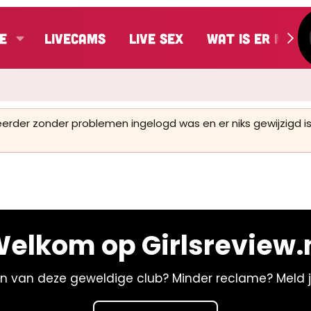
e
LiveCams
Live Sex
Wat is er nieu
 eerder zonder problemen ingelogd was en er niks gewijzigd
elkom op Girlsreview.
n van deze geweldige club? Minder reclame? Meld 