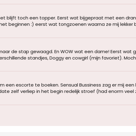
 blijft toch een topper. Eerst wat bijgepraat met een dran
het beginnen :) eerst wat tongzoenen waarna ze mij lekker b
ë
maar de stap gewaagd. En WOW wat een dame! Eerst wat ge
erschillende standjes, Doggy en cowgirl (mijn favoriet). Moch
ë
om een escorte te boeken. Sensual Bussiness zag er mij een 
date zelf verliep in het begin redelijk stroef (had enorm veel