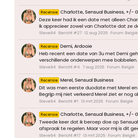
Charlotte, Sensual Business, +/- 
Recensie
Deze keer had ik een date met alleen Charl
Ik apprecieer zowel van Charlotte dat ze d
Steve94
Bericht #27
12 aug 2025
Forum:
België
Demi, Ardooie
Recensie
Heb recent een date van 3u met Demi gehad.
verschillende onderwerpen mee babbelen. 
Steve94
Bericht #4
7 aug 2025
Forum:
België
Merel, Sensual Business
Recensie
Dit was men eerste duodate met Merel en C
Begrijp mij niet verkeerd Merel ziet er nog a
Steve94
Bericht #1
13 mrt 2025
Forum:
België
Charlotte, Sensual Business, +/- 
Recensie
Tweede keer dat ik beroep doe op SensualB
afspraak te regelen. Maar voor mij is dit g
Steve94
Bericht #17
13 mrt 2025
Forum:
België