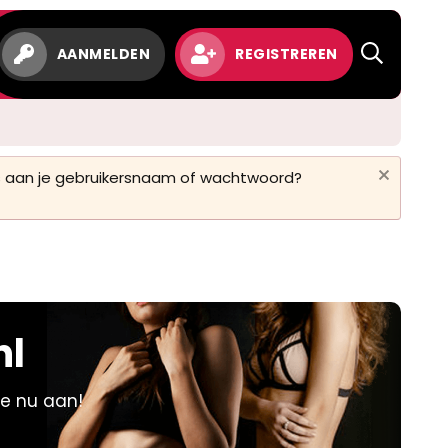
w
AANMELDEN
REGISTREREN
 is aan je gebruikersnaam of wachtwoord?
nl
je nu aan!