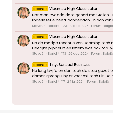
Vlaamse High Class Jolien
Recensie
Net men tweede date gehad met Jolien. Het
lingeriesetje heeft aangedaan. En dan kon 
Steve94
Bericht #23
10 dec 2024
Forum:
Belgi
Vlaamse High Class Jolien
Recensie
Na de matige recentie van Roaming toch 
Heerlijke pijpbeurt en intiem was ook top. V
Steve94
Bericht #13
26 aug 2024
Forum:
Belgi
Tiny, Sensual Business
Recensie
Na lang twijfelen dan toch de stap gezet 
dames sprong Tiny er voor mij toch uit. De 
Steve94
Bericht #7
24 jul 2024
Forum:
België