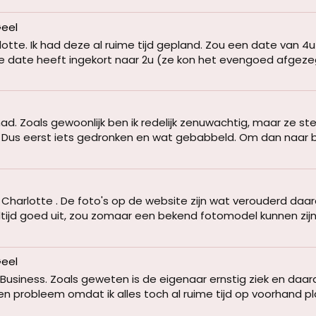
Geel
otte. Ik had deze al ruime tijd gepland. Zou een date van 4u
e date heeft ingekort naar 2u (ze kon het evengoed afgezeg
 Zoals gewoonlijk ben ik redelijk zenuwachtig, maar ze ste
Dus eerst iets gedronken en wat gebabbeld. Om dan naar bo
harlotte . De foto's op de website zijn wat verouderd daar
ltijd goed uit, zou zomaar een bekend fotomodel kunnen zijn. Zo
Geel
usiness. Zoals geweten is de eigenaar ernstig ziek en daar
een probleem omdat ik alles toch al ruime tijd op voorhand pl