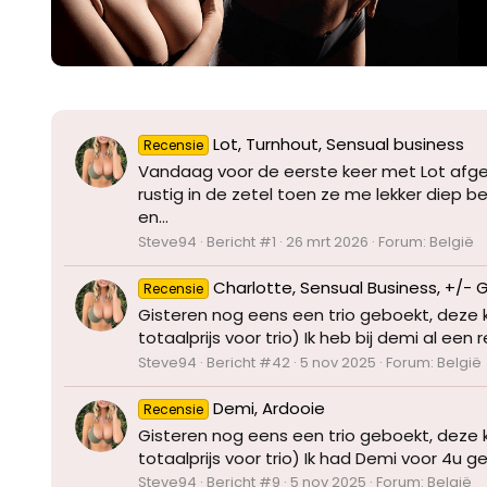
Lot, Turnhout, Sensual business
Recensie
Vandaag voor de eerste keer met Lot afge
rustig in de zetel toen ze me lekker diep 
en...
Steve94
Bericht #1
26 mrt 2026
Forum:
België
Charlotte, Sensual Business, +/- 
Recensie
Gisteren nog eens een trio geboekt, deze k
totaalprijs voor trio) Ik heb bij demi al ee
Steve94
Bericht #42
5 nov 2025
Forum:
België
Demi, Ardooie
Recensie
Gisteren nog eens een trio geboekt, deze k
totaalprijs voor trio) Ik had Demi voor 4u g
Steve94
Bericht #9
5 nov 2025
Forum:
België