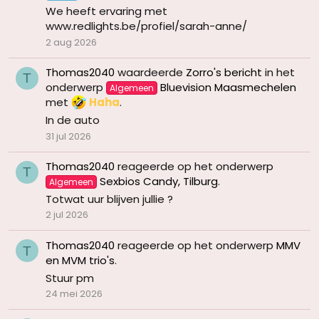
We heeft ervaring met
www.redlights.be/profiel/sarah-anne/
2 aug 2026
Thomas2040
waardeerde
Zorro's bericht
in het
T
onderwerp
Bluevision Maasmechelen
Algemeen
met
Haha
.
In de auto
31 jul 2026
Thomas2040
reageerde op het onderwerp
T
Sexbios Candy, Tilburg
.
Algemeen
Totwat uur blijven jullie ?
2 jul 2026
Thomas2040
reageerde op het onderwerp
MMV
T
en MVM trio's
.
Stuur pm
24 mei 2026