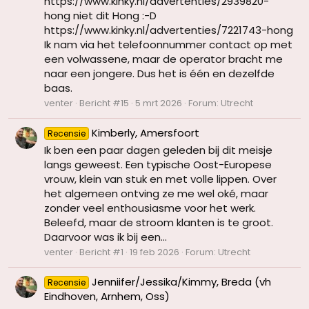
https://www.kinky.nl/advertenties/2939820-
hong niet dit Hong :-D
https://www.kinky.nl/advertenties/7221743-hong
Ik nam via het telefoonnummer contact op met
een volwassene, maar de operator bracht me
naar een jongere. Dus het is één en dezelfde
baas.
venter
Bericht #15
5 mrt 2026
Forum:
Utrecht
Kimberly, Amersfoort
Recensie
Ik ben een paar dagen geleden bij dit meisje
langs geweest. Een typische Oost-Europese
vrouw, klein van stuk en met volle lippen. Over
het algemeen ontving ze me wel oké, maar
zonder veel enthousiasme voor het werk.
Beleefd, maar de stroom klanten is te groot.
Daarvoor was ik bij een...
venter
Bericht #1
19 feb 2026
Forum:
Utrecht
Jenniifer/Jessika/Kimmy, Breda (vh
Recensie
Eindhoven, Arnhem, Oss)