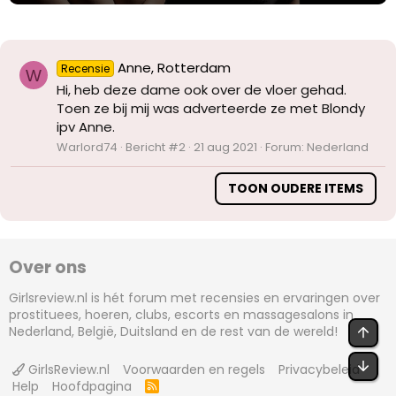
Anne, Rotterdam
Recensie
W
Hi, heb deze dame ook over de vloer gehad.
Toen ze bij mij was adverteerde ze met Blondy
ipv Anne.
Warlord74
Bericht #2
21 aug 2021
Forum:
Nederland
TOON OUDERE ITEMS
Over ons
Girlsreview.nl is hét forum met recensies en ervaringen over
prostituees, hoeren, clubs, escorts en massagesalons in
Nederland, België, Duitsland en de rest van de wereld!
BOV
OND
GirlsReview.nl
Voorwaarden en regels
Privacybeleid
Help
Hoofdpagina
R