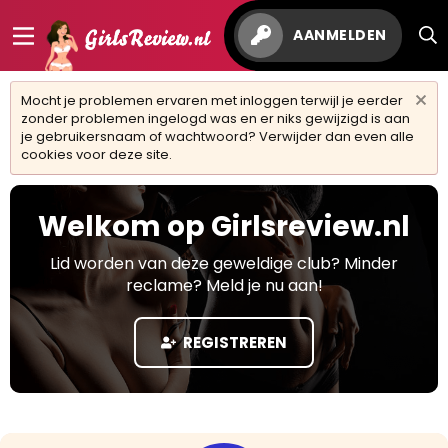
AANMELDEN
Mocht je problemen ervaren met inloggen terwijl je eerder
zonder problemen ingelogd was en er niks gewijzigd is aan
je gebruikersnaam of wachtwoord? Verwijder dan even alle
cookies voor deze site.
Welkom op Girlsreview.nl
Lid worden van deze geweldige club? Minder
reclame? Meld je nu aan!
REGISTREREN