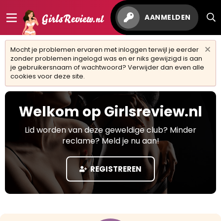
AANMELDEN
Mocht je problemen ervaren met inloggen terwijl je eerder
zonder problemen ingelogd was en er niks gewijzigd is aan
je gebruikersnaam of wachtwoord? Verwijder dan even alle
cookies voor deze site.
Welkom op Girlsreview.nl
Lid worden van deze geweldige club? Minder
reclame? Meld je nu aan!
REGISTREREN