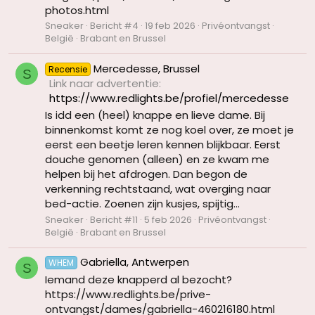
photos.html
Sneaker
Bericht #4
19 feb 2026
Privéontvangst
België
Brabant en Brussel
Mercedesse, Brussel
Recensie
S
Link naar advertentie
https://www.redlights.be/profiel/mercedesse
Is idd een (heel) knappe en lieve dame. Bij
binnenkomst komt ze nog koel over, ze moet je
eerst een beetje leren kennen blijkbaar. Eerst
douche genomen (alleen) en ze kwam me
helpen bij het afdrogen. Dan begon de
verkenning rechtstaand, wat overging naar
bed-actie. Zoenen zijn kusjes, spijtig...
Sneaker
Bericht #11
5 feb 2026
Privéontvangst
België
Brabant en Brussel
Gabriella, Antwerpen
WHEM
S
Iemand deze knapperd al bezocht?
https://www.redlights.be/prive-
ontvangst/dames/gabriella-460216180.html