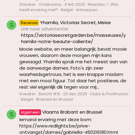
Sneaker
Onderwerp
4 feb 2026
Reacties: 1
Wie
heeft ervaring met?
België
Antwerpen
Yhamila, Victorias Secret, Meise
Recensie
S
Link naar advertentie
https://victoriasecretgarden.be/masseuses/y
hamila-notre-beaute-caliente/
Mooie website, en meer belangrijk, bevat mooie
vrouwen, daarom deze morgen mijn kans
gewaagd. Yhamila sprak me het meest aan van
de aanwezige dames. Foto's zijn zeer
waarheidsgetrouw, het is een knappe madam
met een mooi figuur. Tot daar het positieve, de
rest viel eigenlijk dik tegen voor mij...
Sneaker
Bericht #10
23 dec 2025
Clubs & Privéhuizen
België
Brabant en Brussel
Vlaams Brabant en Brussel
Algemeen
S
Iemand ervaring met deze bom:
https://www.redlights.be/prive-
ontvangst/dames/gabriella-460216180.html