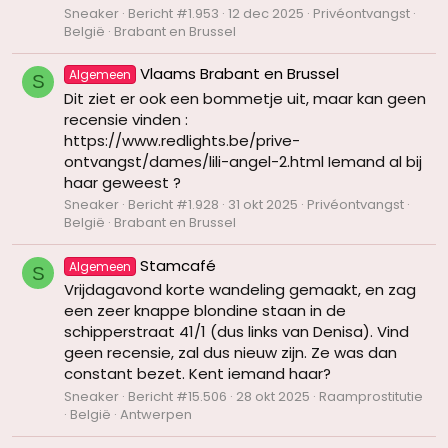
Sneaker
Bericht #1.953
12 dec 2025
Privéontvangst
België
Brabant en Brussel
Vlaams Brabant en Brussel
Algemeen
S
Dit ziet er ook een bommetje uit, maar kan geen
recensie vinden :
https://www.redlights.be/prive-
ontvangst/dames/lili-angel-2.html Iemand al bij
haar geweest ?
Sneaker
Bericht #1.928
31 okt 2025
Privéontvangst
België
Brabant en Brussel
Stamcafé
Algemeen
S
Vrijdagavond korte wandeling gemaakt, en zag
een zeer knappe blondine staan in de
schipperstraat 41/1 (dus links van Denisa). Vind
geen recensie, zal dus nieuw zijn. Ze was dan
constant bezet. Kent iemand haar?
Sneaker
Bericht #15.506
28 okt 2025
Raamprostitutie
België
Antwerpen