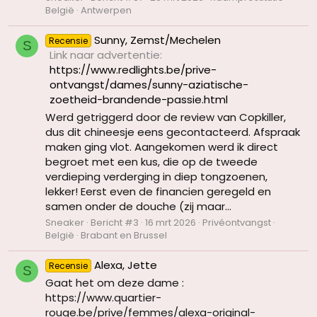
België
Antwerpen
Sunny, Zemst/Mechelen
Recensie
S
Link naar advertentie
https://www.redlights.be/prive-
ontvangst/dames/sunny-aziatische-
zoetheid-brandende-passie.html
Werd getriggerd door de review van Copkiller,
dus dit chineesje eens gecontacteerd. Afspraak
maken ging vlot. Aangekomen werd ik direct
begroet met een kus, die op de tweede
verdieping verderging in diep tongzoenen,
lekker! Eerst even de financien geregeld en
samen onder de douche (zij maar...
Sneaker
Bericht #3
16 mrt 2026
Privéontvangst
België
Brabant en Brussel
Alexa, Jette
Recensie
S
Gaat het om deze dame :
https://www.quartier-
rouge.be/prive/femmes/alexa-original-