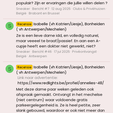
populair? Zijn er ervaringen die jullie willen delen ?
Sneaker
Bericht #7
12 aug 2025
Clubs & Privéhuizen
België
Brabant en Brussel
Isabelle (vh Katrien/Liesje), Bonheiden
Recensie
S
( vh Antwerpen/Mechelen)
Ze is een lieve dame idd, en volledig naturel,
maar veeeel te braaf/passief. En aan een A-
cupje heeft een dokter niet gewerkt, niet?
Sneaker
Bericht #46
17 jul 2025
Privéontvangst
België
Antwerpen
Isabelle (vh Katrien/Liesje), Bonheiden
Recensie
S
( vh Antwerpen/Mechelen)
Link naar advertentie
https://www.redlights.be/profiel/annelies-48/
Met deze dame paar weken geleden ook
afspraak gemaakt. Ontvangt in het mechelse
(niet centrum) waar voldoende gratis
parkeergelegenheid is. Ze is heel petite, zeer
slank gebouwd, waardoor er ook niet meer dan