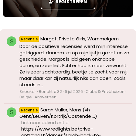
REGISTREREN
Margot, Private Girls, Wommelgem
Recensie
S
Door de positieve recensies werd mijn interesse
getriggerd, daarom ze op mijn lijstje gezet en zo
geschiedde. Margot is idd geen onknappe
dame, en zeer lief. Echter had ik meer verwacht.
Ze is zeer zachtaardig, beetje te zacht voor mij,
maar daar kan zij natuurlijk niks aan doen. Zoals
steeds in...
Sneaker
Bericht #32
6 jul 2026
Clubs & Privéhuizen
België
Antwerpen
Sarah Muller, Mons (vh
Recensie
S
Gent/Leuven/Kortrijk/Oostende ...)
Link naar advertentie
https://www.redlights.be/prive-
ontvangst/dames/sarah-back-to-