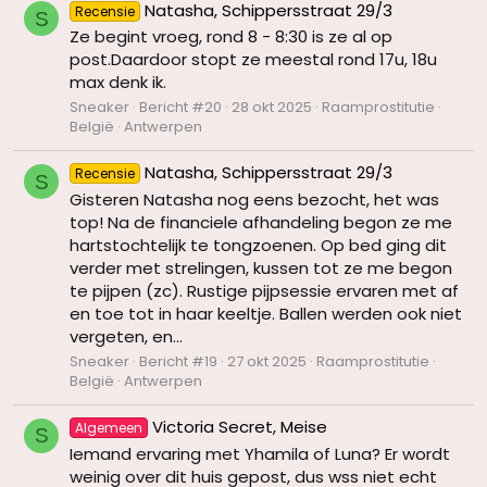
Natasha, Schippersstraat 29/3
Recensie
S
Ze begint vroeg, rond 8 - 8:30 is ze al op
post.Daardoor stopt ze meestal rond 17u, 18u
max denk ik.
Sneaker
Bericht #20
28 okt 2025
Raamprostitutie
België
Antwerpen
Natasha, Schippersstraat 29/3
Recensie
S
Gisteren Natasha nog eens bezocht, het was
top! Na de financiele afhandeling begon ze me
hartstochtelijk te tongzoenen. Op bed ging dit
verder met strelingen, kussen tot ze me begon
te pijpen (zc). Rustige pijpsessie ervaren met af
en toe tot in haar keeltje. Ballen werden ook niet
vergeten, en...
Sneaker
Bericht #19
27 okt 2025
Raamprostitutie
België
Antwerpen
Victoria Secret, Meise
Algemeen
S
Iemand ervaring met Yhamila of Luna? Er wordt
weinig over dit huis gepost, dus wss niet echt