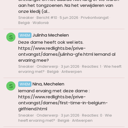
aan het tongzoenen. Na het verwijderen van
onze kledij (al...
Sneaker
Bericht #10
5 jun 2026
Privéontvangst
België
Wallonië
Julinha Mechelen
WHEM
S
Deze dame heeft ook wel iets.
https://www.redlights.be/prive-
ontvangst/dames/julinha-gfe.html Iemand al
ervaring mee?
Sneaker
Onderwerp
3 jun 2026
Reacties: 1
Wie heeft
ervaring met?
België
Antwerpen
Nina, Mechelen
WHEM
S
Iemand ervaing met deze dame :
https://www.redlights.be/prive-
ontvangst/dames/first-time-in-belgium-
girlfriend.html
Sneaker
Onderwerp
3 jun 2026
Reacties: 0
Wie
heeft ervaring met?
België
Antwerpen