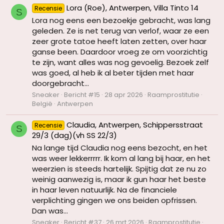
Lora (Roe), Antwerpen, Villa Tinto 14
Recensie
S
Lora nog eens een bezoekje gebracht, was lang
geleden. Ze is net terug van verlof, waar ze een
zeer grote tatoe heeft laten zetten, over haar
ganse been. Daardoor vroeg ze om voorzichtig
te zijn, want alles was nog gevoelig. Bezoek zelf
was goed, al heb ik al beter tijden met haar
doorgebracht...
Sneaker
Bericht #15
28 apr 2026
Raamprostitutie
België
Antwerpen
Claudia, Antwerpen, Schippersstraat
Recensie
S
29/3 (dag)(vh SS 22/3)
Na lange tijd Claudia nog eens bezocht, en het
was weer lekkerrrrr. Ik kom al lang bij haar, en het
weerzien is steeds hartelijk. Spijtig dat ze nu zo
weinig aanwezig is, maar ik gun haar het beste
in haar leven natuurlijk. Na de financiele
verplichting gingen we ons beiden opfrissen.
Dan was...
Sneaker
Bericht #37
26 mrt 2026
Raamprostitutie