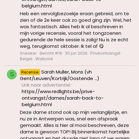
belgium.html
Heb een vervolgbezoekje eraan gebreid, om te
zien of de 2e keer ook zo goed ging zijn. Wel, het
was fantastisch. Alles heb ik al beschreven in
mijn vorige recensie, vooral het tongzoenen
gedurende de hele sessie is zalig! Nu is ze echt
weg, terugkomst oktober. Ik tel af 😋
Sneaker
Bericht #18
30 jun 2026
Privéontvangst
België
Wallonië
Sarah Muller, Mons (vh
Recensie
S
Gent/Leuven/Kortrijk/Oostende ...)
Link naar advertentie
https://www.redlights.be/prive-
ontvangst/dames/sarah-back-to-
belgium.html
Deze dame stond ook op mijn verlanglijstje, en
nu ze in Antwerpen was, snel een afspraak
gemaakt. Alles is hier al mooi beschreven, deze
dame is gewoon TOP! Bij binnenkomst hartelijke
ontvangst en het duurde niet lang of we waren