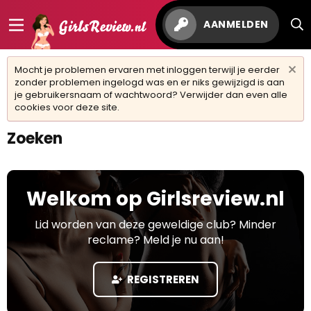
AANMELDEN
Mocht je problemen ervaren met inloggen terwijl je eerder
zonder problemen ingelogd was en er niks gewijzigd is aan
je gebruikersnaam of wachtwoord? Verwijder dan even alle
cookies voor deze site.
Zoeken
Welkom op Girlsreview.nl
Lid worden van deze geweldige club? Minder
reclame? Meld je nu aan!
REGISTREREN