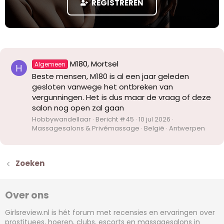
REGISTREREN
M180, Mortsel
Algemeen
H
Beste mensen, M180 is al een jaar geleden
gesloten vanwege het ontbreken van
vergunningen. Het is dus maar de vraag of deze
salon nog open zal gaan
Hobbywandellaar
Bericht #45
10 jul 2026
Massagesalons & Privémassage
België
Antwerpen
Zoeken
Over ons
Girlsreview.nl is hét forum met recensies en ervaringen over
prostituees, hoeren, clubs, escorts en massagesalons in