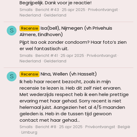
Begrijpelijk. Dank voor je reactie!
Smalls
Bericht #43
25 apr 2025
Privéontvangst
Nederland
Gelderland
Isa(bell), Nijmegen (vh Privehuis
Recensie
S
Almere, Eindhoven)
Pijpt Isa ook zonder condoom? Haar foto’s zien
er wel fantastisch uit.
Smalls
Bericht #41
25 apr 2025
Privéontvangst
Nederland
Gelderland
Nina, Wellen (vh Hasselt)
Recensie
S
Ik heb haar recent bezocht, zoals in mijn
recensie te lezen is. Heb dit zelf niet ervaren.
Met wederzijds respect heb ik een hele prettige
ervaring met haar gehad. Sorry recent is niet
helemaal juist. Aangezien het al 4/5 maanden
geleden is. Heb in de tussen tijd gewoon
contact met haar gehad...
Smalls
Bericht #8
25 apr 2025
Privéontvangst
België
Limburg