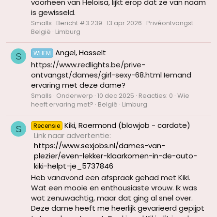
voorheen van Heloisa, lijkt erop dat ze van naam
is gewisseld.
Smalls
Bericht #3.239
13 apr 2026
Privéontvangst
België
Limburg
Angel, Hasselt
WHEM
S
https://www.redlights.be/prive-
ontvangst/dames/girl-sexy-68.html Iemand
ervaring met deze dame?
Smalls
Onderwerp
10 dec 2025
Reacties: 0
Wie
heeft ervaring met?
België
Limburg
Kiki, Roermond (blowjob - cardate)
Recensie
S
Link naar advertentie
https://www.sexjobs.nl/dames-van-
plezier/even-lekker-klaarkomen-in-de-auto-
kiki-helpt-je_5737846
Heb vanavond een afspraak gehad met Kiki.
Wat een mooie en enthousiaste vrouw. Ik was
wat zenuwachtig, maar dat ging al snel over.
Deze dame heeft me heerlijk gevarieerd gepijpt