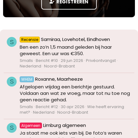
REGISTREREN
Samiraa, Lovehotel, Eindhoven
Recensie
S
Ben een zo’n 1,5 maand geleden bij haar
geweest. Een uur was €350.
Smalls
Bericht #10
29 jun 2026
Privéontvangst
Nederland
Noord-Brabant
Roxanne, Maarheeze
WHEM
S
Afgelopen vrijdag een berichtje gestuurd.
Voldaan aan wat ze vroeg, maar tot nu toe nog
geen reactie gehad.
Smalls
Bericht #12
30 apr 2026
Wie heeft ervaring
met?
Nederland
Noord-Brabant
Limburg algemeen
Algemeen
S
Ja staat me ook iets van bij. De foto’s waren