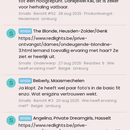
tot een hoogtepunt. Dankjewel Kiki, dit is zeker
voor herhaling vatbaar.
Smalls
Bericht #52
28 aug 2025
Privéontvangst
Nederland
Limburg
The Blonde, Heusden-Zolder/Genk
WHEM
S
https://www.redlights.be/prive-
ontvangst/dames/ondeugende-blondine-
3.html Iemand toevallig ervaring met haar? Ze
ziet er heerlijk uit.
Smalls
Onderwerp
27 aug 2025
Reacties: 6
Wie
heeft ervaring met?
België
Limburg
Beberly, Maasmechelen
WHEM
S
Ja klopt. Ze heeft wel paar foto’s in de basic fit
enzo. Wat enigzins vertrouwen wekt.
Smalls
Bericht #3
20 aug 2025
Wie heeft ervaring
met?
België
Limburg
Angelina, Private Dreamgirls, Hasselt
WHEM
S
https://www.redlights.be/prive-