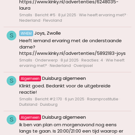
https://www.kinky.nl/advertenties/6248035-
laura
Smalls
Bericht #5
8 jul 2025
Wie heeft ervaring met?
Nederland
Flevoland
Joys, Zwolle
WHEM
S
Heeft iemand ervaring met de onderstaande
dame?
https://www.kinky.nl/advertenties/5892183-joys
Smalls
Onderwerp
8 jul 2025
Reacties: 4
Wie heeft
ervaring met?
Nederland
Overijssel
Duisburg algemeen
Algemeen
S
Klinkt goed. Bedankt voor de uitgebreide
reactie!
Smalls
Bericht #2.170
6 jun 2025
Raamprostitutie
Duitsland
Duisburg
Duisburg algemeen
Algemeen
S
Ik ben van plan om morgenavond nog eens
langs te gaan. Is 20:00/21:00 een tijd waarop er