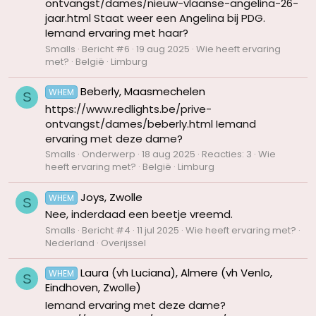
ontvangst/dames/nieuw-vlaanse-angelina-26-
jaar.html Staat weer een Angelina bij PDG.
Iemand ervaring met haar?
Smalls
Bericht #6
19 aug 2025
Wie heeft ervaring
met?
België
Limburg
Beberly, Maasmechelen
WHEM
S
https://www.redlights.be/prive-
ontvangst/dames/beberly.html Iemand
ervaring met deze dame?
Smalls
Onderwerp
18 aug 2025
Reacties: 3
Wie
heeft ervaring met?
België
Limburg
Joys, Zwolle
WHEM
S
Nee, inderdaad een beetje vreemd.
Smalls
Bericht #4
11 jul 2025
Wie heeft ervaring met?
Nederland
Overijssel
Laura (vh Luciana), Almere (vh Venlo,
WHEM
S
Eindhoven, Zwolle)
Iemand ervaring met deze dame?