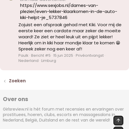
https://www.sexjobs.nl/dames-van-
plezier/even-lekker-klaarkomen-in-de-auto-
kiki-helpt-je_5737846
Zojuist een afspraak gehad met Kiki. Voor mij de
eerste keer een cardate maar zeker de moeite
waard! Ze ziet er heel leuk uit en pijpt lekker!
Heerlijk om in kiki haar mondje klaar te komen 😁
Spreek zeker nog een keer af!
Paulk
Bericht #5
15 jun 2025
Privéontvangst
Nederland
Limburg
Zoeken
Over ons
Girlsreview.nl is hét forum met recensies en ervaringen over
prostituees, hoeren, clubs, escorts en massagesalons in
Nederland, België, Duitsland en de rest van de wereld!
BOV