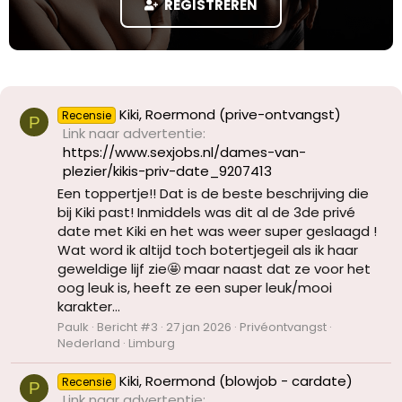
REGISTREREN
Kiki, Roermond (prive-ontvangst)
Recensie
P
Link naar advertentie
https://www.sexjobs.nl/dames-van-
plezier/kikis-priv-date_9207413
Een toppertje!! Dat is de beste beschrijving die
bij Kiki past! Inmiddels was dit al de 3de privé
date met Kiki en het was weer super geslaagd !
Wat word ik altijd toch botertjegeil als ik haar
geweldige lijf zie🤩 maar naast dat ze voor het
oog leuk is, heeft ze een super leuk/mooi
karakter...
Paulk
Bericht #3
27 jan 2026
Privéontvangst
Nederland
Limburg
Kiki, Roermond (blowjob - cardate)
Recensie
P
Link naar advertentie