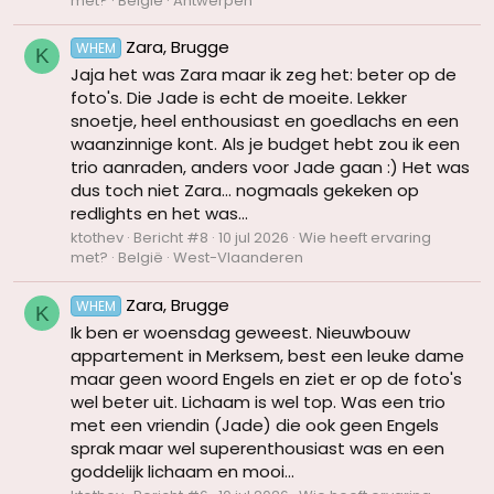
met?
België
Antwerpen
Zara, Brugge
WHEM
K
Jaja het was Zara maar ik zeg het: beter op de
foto's. Die Jade is echt de moeite. Lekker
snoetje, heel enthousiast en goedlachs en een
waanzinnige kont. Als je budget hebt zou ik een
trio aanraden, anders voor Jade gaan :) Het was
dus toch niet Zara... nogmaals gekeken op
redlights en het was...
ktothev
Bericht #8
10 jul 2026
Wie heeft ervaring
met?
België
West-Vlaanderen
Zara, Brugge
WHEM
K
Ik ben er woensdag geweest. Nieuwbouw
appartement in Merksem, best een leuke dame
maar geen woord Engels en ziet er op de foto's
wel beter uit. Lichaam is wel top. Was een trio
met een vriendin (Jade) die ook geen Engels
sprak maar wel superenthousiast was en een
goddelijk lichaam en mooi...