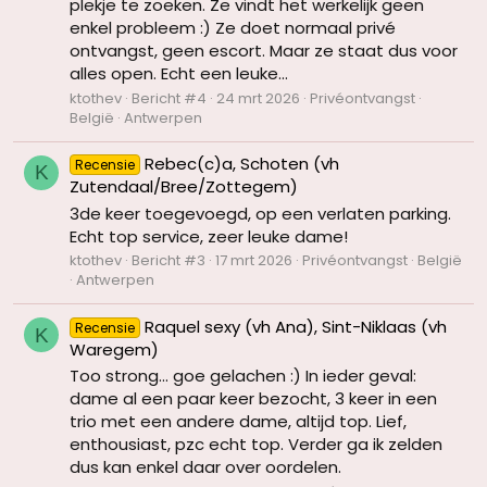
plekje te zoeken. Ze vindt het werkelijk geen
enkel probleem :) Ze doet normaal privé
ontvangst, geen escort. Maar ze staat dus voor
alles open. Echt een leuke...
ktothev
Bericht #4
24 mrt 2026
Privéontvangst
België
Antwerpen
Rebec(c)a, Schoten (vh
Recensie
K
Zutendaal/Bree/Zottegem)
3de keer toegevoegd, op een verlaten parking.
Echt top service, zeer leuke dame!
ktothev
Bericht #3
17 mrt 2026
Privéontvangst
België
Antwerpen
Raquel sexy (vh Ana), Sint-Niklaas (vh
Recensie
K
Waregem)
Too strong... goe gelachen :) In ieder geval:
dame al een paar keer bezocht, 3 keer in een
trio met een andere dame, altijd top. Lief,
enthousiast, pzc echt top. Verder ga ik zelden
dus kan enkel daar over oordelen.