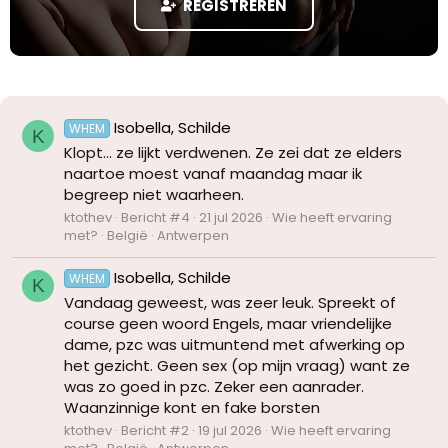
REGISTREREN
Isobella, Schilde
WHEM
K
Klopt... ze lijkt verdwenen. Ze zei dat ze elders
naartoe moest vanaf maandag maar ik
begreep niet waarheen.
ktothev
Bericht #4
21 jul 2026
Wie heeft ervaring
met?
België
Antwerpen
Isobella, Schilde
WHEM
K
Vandaag geweest, was zeer leuk. Spreekt of
course geen woord Engels, maar vriendelijke
dame, pzc was uitmuntend met afwerking op
het gezicht. Geen sex (op mijn vraag) want ze
was zo goed in pzc. Zeker een aanrader.
Waanzinnige kont en fake borsten
ktothev
Bericht #2
19 jul 2026
Wie heeft ervaring