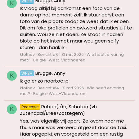
Brugge, Anny
WHEM
K
Ik vraag altijd bij aankomst een foto van de
dame op het moment zelf. Ik stuur eerst een
foto van de plaats zodat ze weet dat ik er ben.
Dit om fake profielen en awkward situaties uit te
sluiten. Wou ze niet doen. Ze staat in haaren
blote op het internet maar wou geen selfy
sturen... dan haak ik...
ktothev
Bericht #6
31 mrt 2026
Wie heeft ervaring
met?
België
West-Vlaanderen
Brugge, Anny
WHEM
K
Ik ga er zo naartoe :p
ktothev
Bericht #4
31 mrt 2026
Wie heeft ervaring
met?
België
West-Vlaanderen
Rebec(c)a, Schoten (vh
Recensie
K
Zutendaal/Bree/Zottegem)
Yes, was eigenlijk vrij apart. Ze kwam naar me
thuis maar was verkeerd afgezet door de taxi.
Haar opgepikt en voorgesteld om een rustig