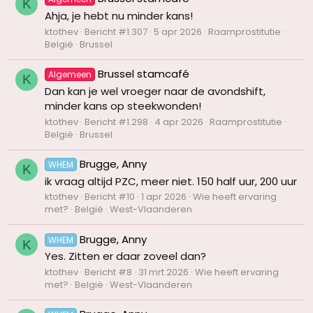
K
Ahja, je hebt nu minder kans!
ktothev
Bericht #1.307
5 apr 2026
Raamprostitutie
België
Brussel
Brussel stamcafé
Algemeen
K
Dan kan je wel vroeger naar de avondshift,
minder kans op steekwonden!
ktothev
Bericht #1.298
4 apr 2026
Raamprostitutie
België
Brussel
Brugge, Anny
WHEM
K
ik vraag altijd PZC, meer niet. 150 half uur, 200 uur
ktothev
Bericht #10
1 apr 2026
Wie heeft ervaring
met?
België
West-Vlaanderen
Brugge, Anny
WHEM
K
Yes. Zitten er daar zoveel dan?
ktothev
Bericht #8
31 mrt 2026
Wie heeft ervaring
met?
België
West-Vlaanderen