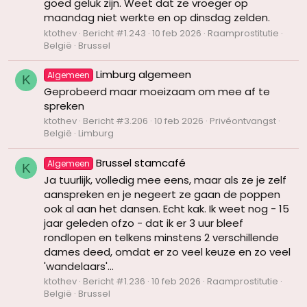
goed geluk zijn. Weet dat ze vroeger op
maandag niet werkte en op dinsdag zelden.
ktothev
Bericht #1.243
10 feb 2026
Raamprostitutie
België
Brussel
Limburg algemeen
Algemeen
K
Geprobeerd maar moeizaam om mee af te
spreken
ktothev
Bericht #3.206
10 feb 2026
Privéontvangst
België
Limburg
Brussel stamcafé
Algemeen
K
Ja tuurlijk, volledig mee eens, maar als ze je zelf
aanspreken en je negeert ze gaan de poppen
ook al aan het dansen. Echt kak. Ik weet nog - 15
jaar geleden ofzo - dat ik er 3 uur bleef
rondlopen en telkens minstens 2 verschillende
dames deed, omdat er zo veel keuze en zo veel
'wandelaars'...
ktothev
Bericht #1.236
10 feb 2026
Raamprostitutie
België
Brussel