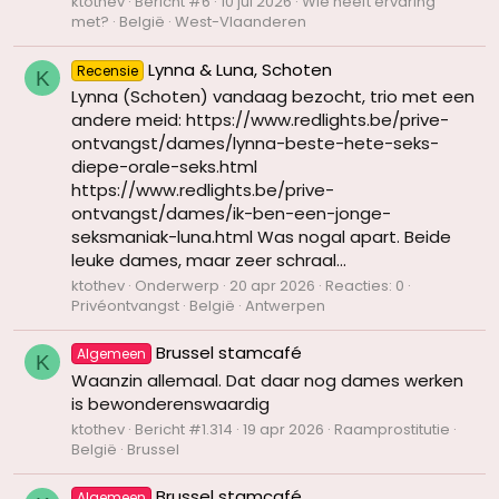
ktothev
Bericht #6
10 jul 2026
Wie heeft ervaring
met?
België
West-Vlaanderen
Lynna & Luna, Schoten
Recensie
K
Lynna (Schoten) vandaag bezocht, trio met een
andere meid: https://www.redlights.be/prive-
ontvangst/dames/lynna-beste-hete-seks-
diepe-orale-seks.html
https://www.redlights.be/prive-
ontvangst/dames/ik-ben-een-jonge-
seksmaniak-luna.html Was nogal apart. Beide
leuke dames, maar zeer schraal...
ktothev
Onderwerp
20 apr 2026
Reacties: 0
Privéontvangst
België
Antwerpen
Brussel stamcafé
Algemeen
K
Waanzin allemaal. Dat daar nog dames werken
is bewonderenswaardig
ktothev
Bericht #1.314
19 apr 2026
Raamprostitutie
België
Brussel
Brussel stamcafé
Algemeen