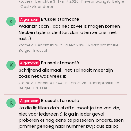
ktothev
Bericht #3
17 mrt 2026
Privéontvangst
België
Oost-Vlaanderen
Brussel stamcafé
Algemeen
K
Waanzin toch... dat het zover is mogen komen.
Neuken tijdens de iftar, dan laten ze ons met
rust :)
ktothev
Bericht #1.262
21 feb 2026
Raamprostitutie
België
Brussel
Brussel stamcafé
Algemeen
K
Schrijnend allemaal... het zal nooit meer zijn
zoals het was vrees ik
ktothev
Bericht #1.244
10 feb 2026
Raamprostitutie
België
Brussel
Brussel stamcafé
Algemeen
K
Ja die lipfillers da's al effe, moet je fan van zijn,
niet voor iedereen :) ik ga in ieder geval
proberen er nog eens te passeren, ondertussen
jammer genoeg haar nummer kwijt dus zal op