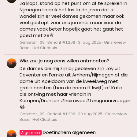
Ja klopt, stond op het punt om af te spreken in
Nijmegen toen ik het las. In de jaren dat ik
wandel zijn er veel dames gekomen maar ook
veel gestopt voor ons jammer maar voor de
dames vaak beter hopelijk gaat het gaat het
goed met ze🤞
Genieter_09
Bericht #1.209
31 aug 2025
Girlsreview
Base
Het Clubhuis
Wie zou je nog eens willen ontmoeten?
De dames die mij zijn bij gebleven zijn Joy uit
Deventer en Femke uit Arnhem/Nijmegen of die
dame uit Apeldoorn van de kweekweg met
grote borsten (ben de naam ff kwijt) of Kate
die ontving met haar vriendin in
Kampen/Dronten #heimwee#terugnaarvroeger
😂
Genieter_09
Bericht #1.206
30 aug 2025
Girlsreview
Base
Het Clubhuis
Doetinchem algemeen
Algemeen