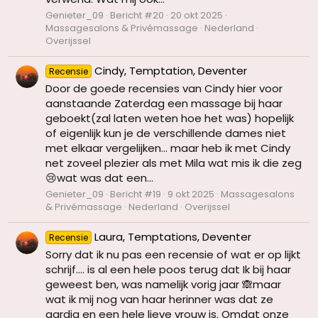
Genieter_09
Bericht #20
20 okt 2025
Massagesalons & Privémassage
Nederland
Overijssel
Cindy, Temptation, Deventer
Recensie
Door de goede recensies van Cindy hier voor
aanstaande Zaterdag een massage bij haar
geboekt(zal laten weten hoe het was) hopelijk
of eigenlijk kun je de verschillende dames niet
met elkaar vergelijken... maar heb ik met Cindy
net zoveel plezier als met Mila wat mis ik die zeg
😢wat was dat een...
Genieter_09
Bericht #19
9 okt 2025
Massagesalons
& Privémassage
Nederland
Overijssel
Laura, Temptations, Deventer
Recensie
Sorry dat ik nu pas een recensie of wat er op lijkt
schrijf.... is al een hele poos terug dat Ik bij haar
geweest ben, was namelijk vorig jaar 🙈maar
wat ik mij nog van haar herinner was dat ze
aardig en een hele lieve vrouw is. Omdat onze