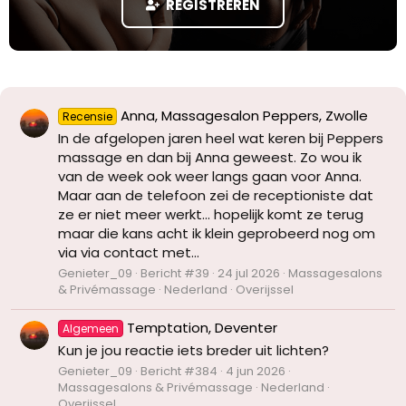
REGISTREREN
Anna, Massagesalon Peppers, Zwolle
Recensie
In de afgelopen jaren heel wat keren bij Peppers
massage en dan bij Anna geweest. Zo wou ik
van de week ook weer langs gaan voor Anna.
Maar aan de telefoon zei de receptioniste dat
ze er niet meer werkt... hopelijk komt ze terug
maar die kans acht ik klein geprobeerd nog om
via via contact met...
Genieter_09
Bericht #39
24 jul 2026
Massagesalons
& Privémassage
Nederland
Overijssel
Temptation, Deventer
Algemeen
Kun je jou reactie iets breder uit lichten?
Genieter_09
Bericht #384
4 jun 2026
Massagesalons & Privémassage
Nederland
Overijssel