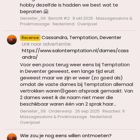
hobby dezelfde is hadden we best wat te
bepraten 🤗
Genieter_09
Bericht #2
9 okt 2025
Massagesalons &
Privémassage
Nederland
Overijssel
Cassandra, Temptation, Deventer
Recensie
Link naar advertentie
https://www.salontemptation.nl/dames/cass
andra/
Voor een poos terug weer eens bij Temptation
in Deventer geweest, een lange tijd eruit
geweest maar we zijn er weer (zo goed als)
omdat de vaste dames bij Temptation allemaal
vertrokken waren😢geen afspraak gemaakt. Van
2 dames weet ik de naam niet meer die
beschikbaar waren één van 2 sprak haar...
Genieter_09
Onderwerp
26 sep 2025
Reacties: 9
Massagesalons & Privémassage
Nederland
Overijssel
Wie zou je nog eens willen ontmoeten?