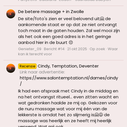
De betere massage + in Zwolle
De site/foto's zien er veel belovend uit🤗 de
aankomende staat er op dat ze niet ontvangt
toch maat in de gaten houden. Zal wel mooi zijn
als het ook een goed adres is in het geringe
aanbod hier in de buurt 😔
Genieter_09
Bericht #14
21 okt 2025
Op zoek
Waar
kan ik terecht voor
Cindy, Temptation, Deventer
Recensie
Link naar advertentie
https://www.salontemptation.nl/dames/cindy
/
Ik had een afspraak met Cindy in de middag en
na het ontvangst ritueel... even zitten wacht en
wat gedronken haalde ze mij op. Gekozen voor
de nuru massage wat voor mij één van de
lekkerste is omdat het zo slijmerig is🤗😅 de
massage was heerlijk en ze heeft mij heerlijk
verwend. Wat mij ook...