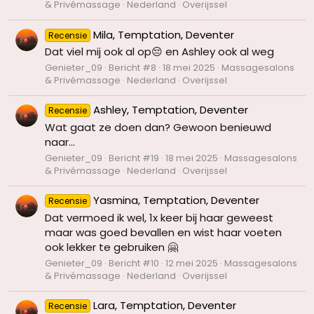
& Privémassage
Nederland
Overijssel
Mila, Temptation, Deventer
Recensie
Dat viel mij ook al op😔 en Ashley ook al weg
Genieter_09
Bericht #8
18 mei 2025
Massagesalons
& Privémassage
Nederland
Overijssel
Ashley, Temptation, Deventer
Recensie
Wat gaat ze doen dan? Gewoon benieuwd
naar...
Genieter_09
Bericht #19
18 mei 2025
Massagesalons
& Privémassage
Nederland
Overijssel
Yasmina, Temptation, Deventer
Recensie
Dat vermoed ik wel, 1x keer bij haar geweest
maar was goed bevallen en wist haar voeten
ook lekker te gebruiken 🤗
Genieter_09
Bericht #10
12 mei 2025
Massagesalons
& Privémassage
Nederland
Overijssel
Lara, Temptation, Deventer
Recensie