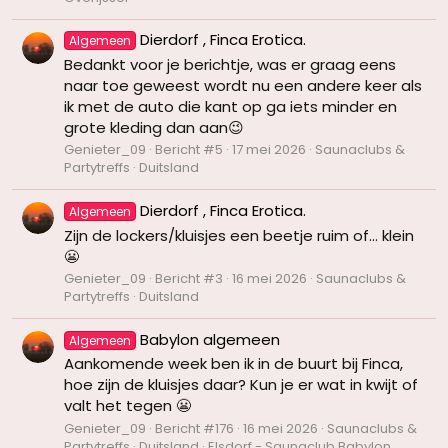
Dierdorf , Finca Erotica.
Algemeen
Bedankt voor je berichtje, was er graag eens
naar toe geweest wordt nu een andere keer als
ik met de auto die kant op ga iets minder en
grote kleding dan aan😉
Genieter_09
Bericht #5
17 mei 2026
Saunaclubs &
Partytreffs
Duitsland
Dierdorf , Finca Erotica.
Algemeen
Zijn de lockers/kluisjes een beetje ruim of... klein
😬
Genieter_09
Bericht #3
16 mei 2026
Saunaclubs &
Partytreffs
Duitsland
Babylon algemeen
Algemeen
Aankomende week ben ik in de buurt bij Finca,
hoe zijn de kluisjes daar? Kun je er wat in kwijt of
valt het tegen 😬
Genieter_09
Bericht #176
16 mei 2026
Saunaclubs &
Partytreffs
Duitsland
Elsdorf - Saunaclub Babylon