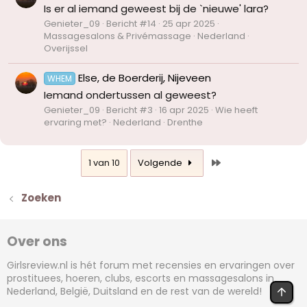
Is er al iemand geweest bij de `nieuwe' lara?
Genieter_09
Bericht #14
25 apr 2025
Massagesalons & Privémassage
Nederland
Overijssel
Else, de Boerderij, Nijeveen
WHEM
Iemand ondertussen al geweest?
Genieter_09
Bericht #3
16 apr 2025
Wie heeft
ervaring met?
Nederland
Drenthe
Laatste
1 van 10
Volgende
Zoeken
Over ons
Girlsreview.nl is hét forum met recensies en ervaringen over
prostituees, hoeren, clubs, escorts en massagesalons in
BOV
Nederland, België, Duitsland en de rest van de wereld!