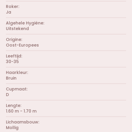
e
Roker
n
Ja
)
Algehele Hygiëne
Uitstekend
Origine
Oost-Europees
Leeftijd
30-35
Haarkleur
Bruin
Cupmaat
D
Lengte
1.60 m - 1.70 m
Lichaamsbouw
Mollig