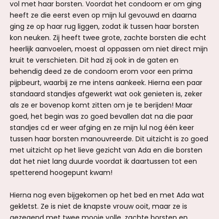
vol met haar borsten. Voordat het condoom er om ging
heeft ze die eerst even op mijn lul gevouwd en daarna
ging ze op haar rug liggen, zodat ik tussen haar borsten
kon neuken. Zij heeft twee grote, zachte borsten die echt
heerlijk aanvoelen, moest al oppassen om niet direct mijn
kruit te verschieten. Dit had zij ook in de gaten en
behendig deed ze de condoom erom voor een prima
pijpbeurt, waarbij ze me intens aankeek. Hierna een paar
standaard standjes afgewerkt wat ook genieten is, zeker
als ze er bovenop komt zitten om je te berijden! Maar
goed, het begin was zo goed bevallen dat na die paar
standjes cd er weer afging en ze mijn lul nog één keer
tussen haar borsten manouvreerde. Dit uitzicht is zo goed
met uitzicht op het lieve gezicht van Ada en die borsten
dat het niet lang duurde voordat ik daartussen tot een
spetterend hoogepunt kwam!
Hierna nog even bijgekomen op het bed en met Ada wat
gekletst. Ze is niet de knapste vrouw ooit, maar ze is
gezegend met twee mooie volle, zachte borsten en