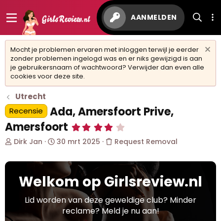
AANMELDEN
Mocht je problemen ervaren met inloggen terwijl je eerder
zonder problemen ingelogd was en er niks gewijzigd is aan
je gebruikersnaam of wachtwoord? Verwijder dan even alle
cookies voor deze site.
Utrecht
Ada, Amersfoort Prive,
Recensie
Amersfoort
4
,
O
S
Dirk Jan
30 mrt 2025
Request Removal
4
0
n
t
s
d
a
t
e
r
e
Welkom op Girlsreview.nl
r
t
r
w
d
(
r
e
a
Lid worden van deze geweldige club? Minder
e
r
t
reclame? Meld je nu aan!
n
p
u