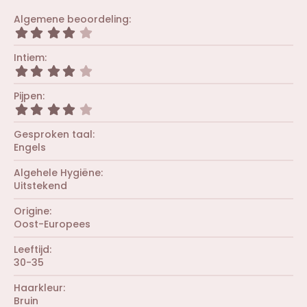
Algemene beoordeling
4
,
0
Intiem
0
4
s
,
t
0
Pijpen
e
0
r
4
s
(
,
t
r
0
Gesproken taal
e
e
0
r
Engels
n
s
(
)
t
r
Algehele Hygiëne
e
e
r
Uitstekend
n
(
)
r
Origine
e
Oost-Europees
n
)
Leeftijd
30-35
Haarkleur
Bruin