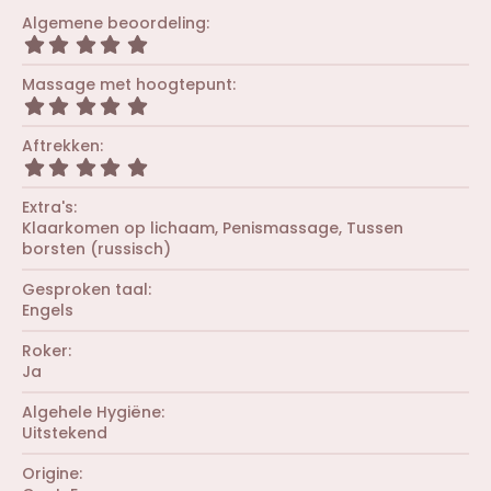
Algemene beoordeling
5
,
0
Massage met hoogtepunt
0
5
s
,
t
0
Aftrekken
e
0
r
5
s
(
,
t
r
0
Extra's
e
e
0
r
Klaarkomen op lichaam
Penismassage
Tussen
n
s
(
borsten (russisch)
)
t
r
e
e
r
Gesproken taal
n
(
Engels
)
r
e
Roker
n
Ja
)
Algehele Hygiëne
Uitstekend
Origine