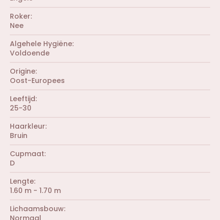
n
(
)
r
Roker
e
Nee
n
)
Algehele Hygiëne
Voldoende
Origine
Oost-Europees
Leeftijd
25-30
Haarkleur
Bruin
Cupmaat
D
Lengte
1.60 m - 1.70 m
Lichaamsbouw
Normaal