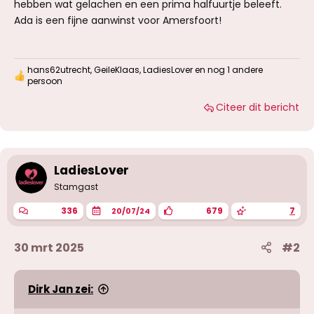
hebben wat gelachen en een prima halfuurtje beleeft.
Ada is een fijne aanwinst voor Amersfoort!
hans62utrecht
,
GeileKlaas
,
LadiesLover
en nog 1 andere
W
persoon
a
a
Citeer dit bericht
r
d
e
r
i
LadiesLover
n
g
Stamgast
e
n
336
679
7
20/07/24
:
30 mrt 2025
#2
Dirk Jan zei: