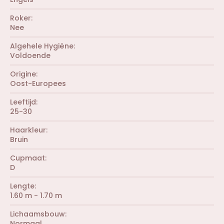
n
s
(
)
t
r
Roker
e
e
r
Nee
n
(
)
r
Algehele Hygiëne
e
Voldoende
n
)
Origine
Oost-Europees
Leeftijd
25-30
Haarkleur
Bruin
Cupmaat
D
Lengte
1.60 m - 1.70 m
Lichaamsbouw
Normaal