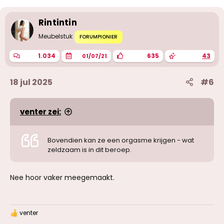
e
r
i
Rintintin
n
g
Meubelstuk
FORUMPIONIER
e
n
1.034
635
43
01/07/21
:
18 jul 2025
#6
venter zei:
Bovendien kan ze een orgasme krijgen - wat
zeldzaam is in dit beroep.
Nee hoor vaker meegemaakt.
venter
W