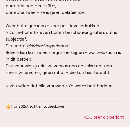
correctie een - ze is 30+,
correctie twee - ze is geen oekraiense.
Over het algemeen - zeer positieve indrukken.
Ik zal het uiterlijk even buiten beschouwing laten, dat is
subjectief.
Die echte
girlfriend experience
.
Bovendien kan ze een orgasme krijgen - wat zeldzaam is
in dit beroep.
Dus voor wie zijn ziel wil verwarmen en seks met een
mens wil ervaren, geen robot - die kan hier terecht.
Ik zou willen dat alle vrouwen zo'n warm hart hadden...
hans62utrecht
en
LadiesLover
W
a
Citeer dit bericht
a
r
d