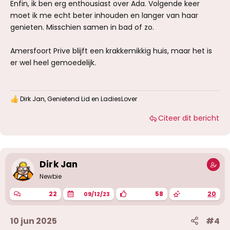
Enfin, ik ben erg enthousiast over Ada. Volgende keer
moet ik me echt beter inhouden en langer van haar
genieten. Misschien samen in bad of zo.
Amersfoort Prive blijft een krakkemikkig huis, maar het is
er wel heel gemoedelijk.
Dirk Jan
,
Genietend Lid
en
LadiesLover
W
a
Citeer dit bericht
a
r
d
e
r
i
Dirk Jan
n
g
Newbie
e
n
22
58
20
09/12/23
:
10 jun 2025
#4