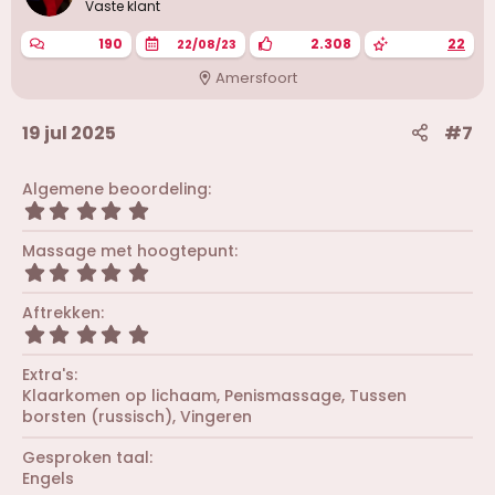
Vaste klant
190
2.308
22
22/08/23
Amersfoort
19 jul 2025
#7
Algemene beoordeling
5
,
0
Massage met hoogtepunt
0
5
s
,
t
0
Aftrekken
e
0
r
5
s
(
,
t
r
0
Extra's
e
e
0
r
Klaarkomen op lichaam
Penismassage
Tussen
n
s
(
borsten (russisch)
Vingeren
)
t
r
e
e
r
Gesproken taal
n
(
Engels
)
r