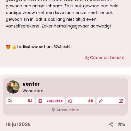
gewoon een prima lichaam. Ze is ook gewoon een hele
aardige vrouw met een lieve lach en ze heeft er ook
gewoon zin in, dat is ook lang niet altijd even
vanzelfsprekend. Zeker herhalingsgevaar aanwezig!
LadiesLover
en
hans62utrecht
W
a
Citeer dit bericht
a
r
d
e
r
i
venter
n
g
Wandelaar
e
n
52
48
17
28/03/24
:
Amsterdam
18 jul 2025
#5