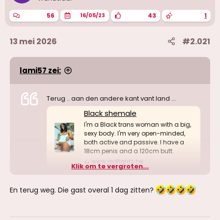
56
43
1
16/05/23
13 mei 2026
#2.021
lami57 zei:
Terug .. aan den andere kant vant land …
Black shemale
I'm a Black trans woman with a big,
sexy body. I'm very open-minded,
both active and passive. I have a
18cm penis and a 120cm butt.
www.redlights.be
Klik om te vergroten...
En terug weg. Die gast overal 1 dag zitten?