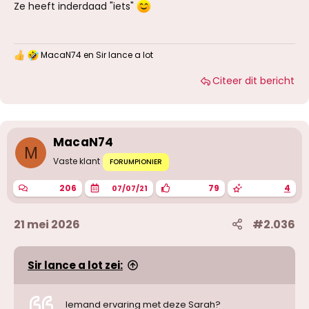
Ze heeft inderdaad "iets"
MacaN74
en
Sir lance a lot
W
a
Citeer dit bericht
a
r
d
e
r
i
MacaN74
n
M
g
Vaste klant
FORUMPIONIER
e
n
206
79
4
07/07/21
:
21 mei 2026
#2.036
Sir lance a lot zei:
Iemand ervaring met deze Sarah?