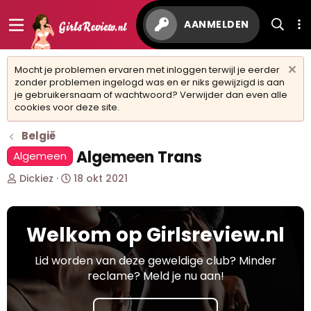
AANMELDEN
Mocht je problemen ervaren met inloggen terwijl je eerder
zonder problemen ingelogd was en er niks gewijzigd is aan
je gebruikersnaam of wachtwoord? Verwijder dan even alle
cookies voor deze site.
België
Algemeen Trans
Algemeen
O
S
Dickiez
18 okt 2021
n
t
d
a
e
r
Welkom op Girlsreview.nl
r
t
w
d
e
a
Lid worden van deze geweldige club? Minder
r
t
reclame? Meld je nu aan!
p
u
s
m
t