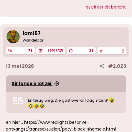
Citeer dit bericht
lami57
Wandelaar
78
36
4
26/07/25
13 mei 2026
#2.023
Sir lance a lot zei:
En terug weg. Die gast overal 1 dag zitten?
en hier ..
https://www.redlights.be/prive-
ontvangst/transseksuelen/paty-black-shemale.html