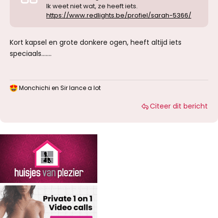
Ik weet niet wat, ze heeft iets.
https://www.redlights.be/profiel/sarah-5366/
Kort kapsel en grote donkere ogen, heeft altijd iets
speciaals…….
Monchichi
en
Sir lance a lot
W
a
Citeer dit bericht
a
r
d
e
r
i
n
g
e
n
: