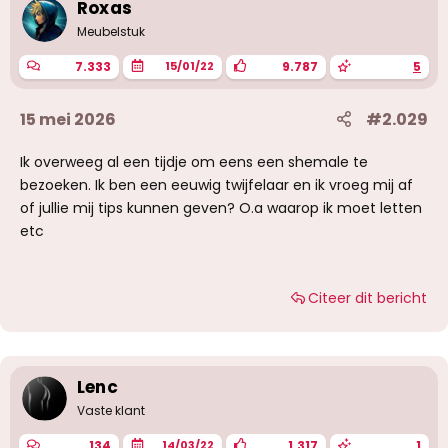
Roxas
Meubelstuk
7.333
9.787
5
15/01/22
15 mei 2026
#2.029
Ik overweeg al een tijdje om eens een shemale te
bezoeken. Ik ben een eeuwig twijfelaar en ik vroeg mij af
of jullie mij tips kunnen geven? O.a waarop ik moet letten
etc
Citeer dit bericht
Lenc
Vaste klant
134
1.317
1
14/03/22