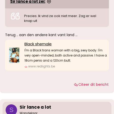
Sir lance a lot zei:
Precies. Ik vind ze ook niet meer. Zag er wel
knap uit
Terug .. aan den andere kant vant land …
Black shemale
I'm a Black trans woman with a big, sexy body. I'm
very open-minded, both active and passive. I have a
18cm penis and a 120cm butt.
www.redlights.be
Citeer dit bericht
Sir lance a lot
S
Wandelaar