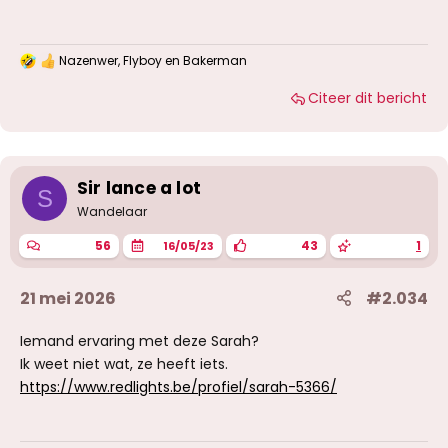
Nazenwer
,
Flyboy
en
Bakerman
W
a
Citeer dit bericht
a
r
d
e
r
i
Sir lance a lot
S
n
g
Wandelaar
e
n
56
43
1
16/05/23
:
21 mei 2026
#2.034
Iemand ervaring met deze Sarah?
Ik weet niet wat, ze heeft iets.
https://www.redlights.be/profiel/sarah-5366/