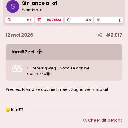
Sir lance a lot
S
Wandelaar
56
43
1
16/05/23
12 mei 2026
#2.017
lami57 zei:
?? Al terug weg … vond ze ook wel
aantrekkelijk…
Precies. Ik vind ze ook niet meer. Zag er wel knap uit
lami57
W
a
Citeer dit bericht
a
r