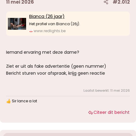
11 mei 2026
#2.012
Bianca (26 jaar)
Het profiel van Bianca (26j).
www.redlights.be
Iemand ervaring met deze dame?
Ziet er uit als fake advertentie (geen nummer)
Bericht sturen voor afspraak, krijg geen reactie
Laatst bewerkt:
11 mei 2026
Sir lance a lot
W
a
Citeer dit bericht
a
r
d
e
r