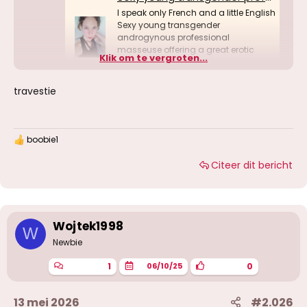
I speak only French and a little English
Sexy young transgender
androgynous professional
masseuse offering a great erotic
Klik om te vergroten...
naked massage on
www.redlights.be
travestie
boobie1
W
a
Citeer dit bericht
a
r
d
e
r
i
Wojtek1998
W
n
g
Newbie
e
n
1
0
06/10/25
:
13 mei 2026
#2.026