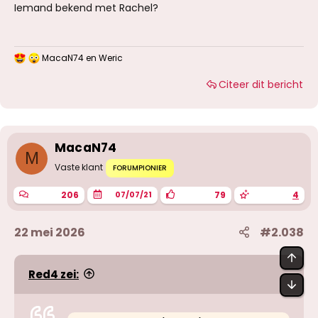
Iemand bekend met Rachel?
MacaN74
en
Weric
W
a
Citeer dit bericht
a
r
d
e
r
i
MacaN74
n
M
g
Vaste klant
FORUMPIONIER
e
n
206
79
4
07/07/21
:
22 mei 2026
#2.038
BOV
Red4 zei:
OND