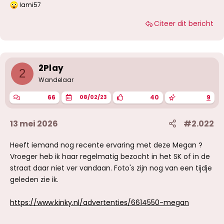
lami57
W
a
Citeer dit bericht
a
r
d
e
r
i
2Play
2
n
g
Wandelaar
e
n
66
40
9
08/02/23
:
13 mei 2026
#2.022
Heeft iemand nog recente ervaring met deze Megan ?
Vroeger heb ik haar regelmatig bezocht in het SK of in de
straat daar niet ver vandaan. Foto's zijn nog van een tijdje
geleden zie ik.
https://www.kinky.nl/advertenties/6614550-megan