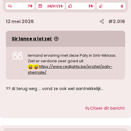
78
36
4
26/07/25
12 mei 2026
#2.016
Sir lance a lot zei:
Iemand ervaring met deze Paty in Sint-Niklaas.
Ziet er verdorie zeer goed uit.
https://www.redlights.be/profiel/paty-
shemale/
?? Al terug weg … vond ze ook wel aantrekkelijk…
Citeer dit bericht