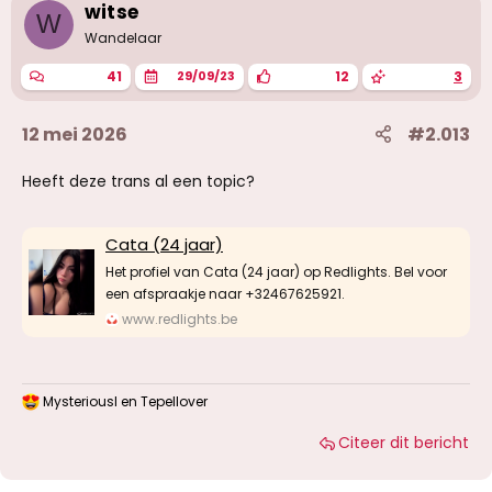
i
witse
W
n
g
Wandelaar
e
n
41
12
3
29/09/23
:
12 mei 2026
#2.013
Heeft deze trans al een topic?
Cata (24 jaar)
Het profiel van Cata (24 jaar) op Redlights. Bel voor
een afspraakje naar +32467625921.
www.redlights.be
Mysteriousl
en
Tepellover
W
a
Citeer dit bericht
a
r
d