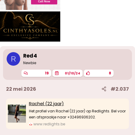
Red4
R
Newbie
19
8
01/10/24
22 mei 2026
#2.037
Rachel (22 jaar)
Het profiel van Rachel (22 jaar) op Redlights. Bel voor
een afspraakje naar +32496936202.
www.redlights.be