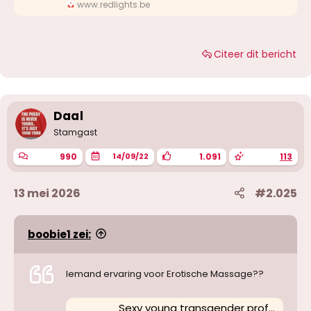
www.redlights.be
Citeer dit bericht
Daal
Stamgast
990
1.091
113
14/09/22
13 mei 2026
#2.025
boobie1 zei:
Iemand ervaring voor Erotische Massage??
Sexy young transgender professional masseuse with cum