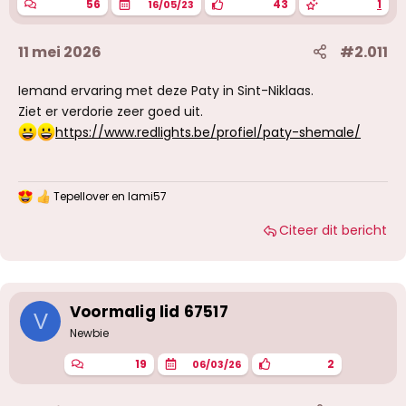
56
43
1
16/05/23
11 mei 2026
#2.011
Iemand ervaring met deze Paty in Sint-Niklaas.
Ziet er verdorie zeer goed uit.
https://www.redlights.be/profiel/paty-shemale/
Tepellover
en
lami57
W
a
Citeer dit bericht
a
r
d
e
r
i
Voormalig lid 67517
V
n
g
Newbie
e
n
19
2
06/03/26
: