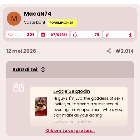
e
r
i
MacaN74
n
M
g
Vaste klant
FORUMPIONIER
e
n
206
79
4
07/07/21
:
12 mei 2026
#2.014
Banzai zei:
Evatje Sexgodin
Hi guys, I'm Eva, the goddess of sex. I
invite you to spend a super sexual
evening in my apartment where you
can make all your daring
www.redlights.be
Klik om te vergroten...
Kent iemand haar? De foto's komen me bekend