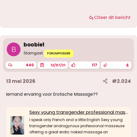
Citeer dit bericht
boobie1
B
Stamgast
FORUMPIONIER
440
117
4
12/07/21
13 mei 2026
#2.024
Iemand ervaring voor Erotische Massage??
Sexy young transgender professional masseuse with cum
I speak only French and a little English Sexy young
transgender androgynous professional masseuse
offering a great erotic naked massage on