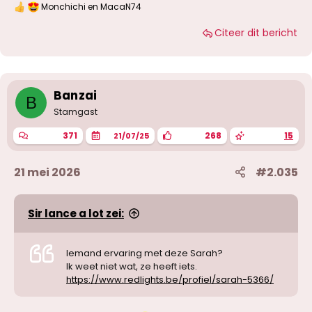
Monchichi
en
MacaN74
W
a
Citeer dit bericht
a
r
d
e
r
i
Banzai
B
n
g
Stamgast
e
n
371
268
15
21/07/25
:
21 mei 2026
#2.035
Sir lance a lot zei:
Iemand ervaring met deze Sarah?
Ik weet niet wat, ze heeft iets.
https://www.redlights.be/profiel/sarah-5366/