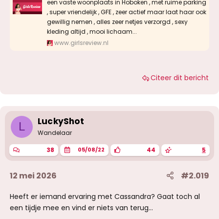
een vaste woonplaats in Hoboken , met ruime parking
, super vriendelijk , GFE , zeer actief maar laat haar ook
gewillig nemen , alles zeer netjes verzorgd , sexy
kleding altijd , mooi lichaam...
www.girlsreview.nl
Citeer dit bericht
LuckyShot
L
Wandelaar
38
44
5
05/08/22
12 mei 2026
#2.019
Heeft er iemand ervaring met Cassandra? Gaat toch al
een tijdje mee en vind er niets van terug…