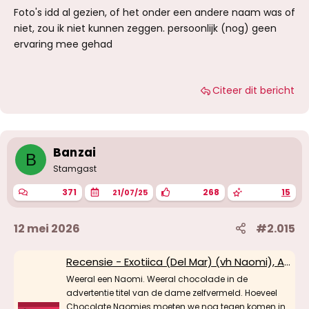
voor, misschien onder een andere naam?
Foto's idd al gezien, of het onder een andere naam was of
niet, zou ik niet kunnen zeggen. persoonlijk (nog) geen
ervaring mee gehad
Citeer dit bericht
Banzai
B
Stamgast
371
268
15
21/07/25
12 mei 2026
#2.015
Recensie - Exotiica (Del Mar) (vh Naomi), Amsterdam (vh Sint-Niklaas)
Weeral een Naomi. Weeral chocolade in de
advertentie titel van de dame zelfvermeld. Hoeveel
Chocolate Naomies moeten we nog tegen komen in