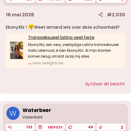
16 mei 2026
#2.030
EbonyXliz !
Weet iemand iets over deze schoonheid?
Transseksueel latina veel hete
EbonyXliz, een sexy, veelzijdige Latina transseksueel.
Hallo allemaal, ik ben EbonyXliz. Al mijn klanten
komen terug omdat ze bij mij alles
www.redlights.be
Citeer dit bericht
Waterbeer
W
Vaste klant
133
49
2
26/01/22