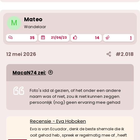
d
e
r
i
Mateo
M
n
g
Wandelaar
e
n
35
14
1
21/06/23
:
12 mei 2026
#2.018
MacaN74 zei:
Foto's idd al gezien, of het onder een andere
naam was of niet, zou ik niet kunnen zeggen.
persoonlijk (nog) geen ervaring mee gehad
Recensie - Eva Hoboken
Eva is van Ecuador , denk de beste shemale die ik
ooit gehad heb , spreek er regelmatig mee af , heeft