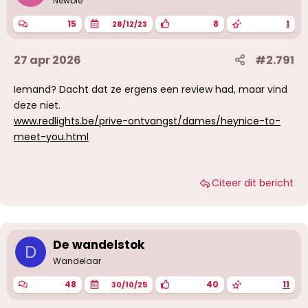
Newbie
15
8
1
28/12/23
27 apr 2026
#2.791
Iemand? Dacht dat ze ergens een review had, maar vind
deze niet.
www.redlights.be/prive-ontvangst/dames/heynice-to-
meet-you.html
Citeer dit bericht
De wandelstok
D
Wandelaar
48
40
11
30/10/25