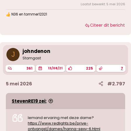
Laatst bewerkt:
5 mei 2026
N36
en
tommer12321
W
a
Citeer dit bericht
a
r
d
e
r
i
johndenon
J
n
g
Stamgast
e
n
361
225
7
13/08/21
:
5 mei 2026
#2.797
StevenRE19 zei:
Iemand ervaring met deze dame?
https://www.redlights.be/prive-
ontvangst/dames/hanna-sexy-6.html