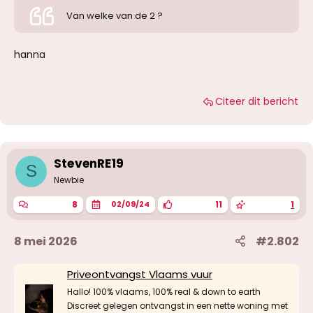
Van welke van de 2 ?
hanna
Citeer dit bericht
StevenRE19
S
Newbie
8
11
1
02/09/24
8 mei 2026
#2.802
Priveontvangst Vlaams vuur
Hallo! 100% vlaams, 100% real & down to earth
Discreet gelegen ontvangst in een nette woning met