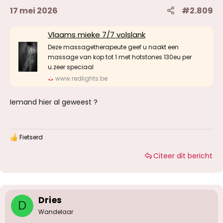
17 mei 2026
#2.809
Vlaams mieke 7/7 volslank
Deze massagetherapeute geef u naakt een
massage van kop tot 1 met hotstones 130eu per
u.zeer speciaal
www.redlights.be
Iemand hier al geweest ?
Fietserd
W
a
Citeer dit bericht
a
r
d
e
r
i
Dries
D
n
g
Wandelaar
e