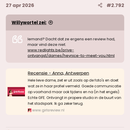
27 apr 2026
#2.792
Willywortel zei:
Iemand? Dacht dat ze ergens een review had,
maar vind deze niet.
www.redlights.be/prive-
ontvangst/dames/heynice-to-meet-you.html
Recensie - Anna, Antwerpen
Hele lieve dame, ziet er uit zoals op de foto's en doet
wat ze in haar profiel vermeld. Goede communicatie
op voorhand maar ook tijdens en na (in het engels).
Echte GFE. Ontvangt in propere studio in de buurt van
het stadspark. Ik ga zeker terug.
www.girlsreview.nl