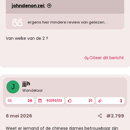
johndenon zei:
ergens hier mindere review van gelezen...
Van welke van de 2 ?
Citeer dit bericht
jjjh
J
Wandelaar
26
21
3
02/02/22
6 mei 2026
#2.799
Weet er iemand of de chinese dames betrouwbaar zijn