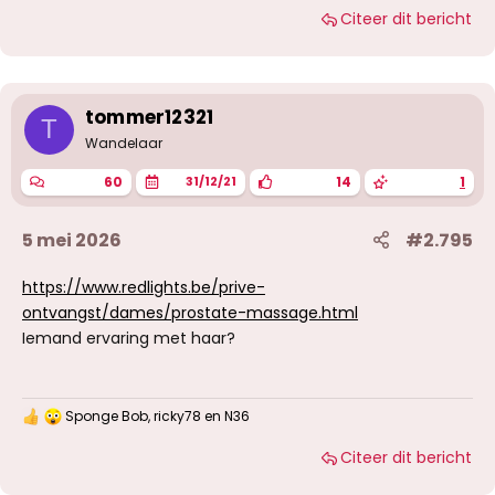
Citeer dit bericht
tommer12321
T
Wandelaar
60
14
1
31/12/21
5 mei 2026
#2.795
https://www.redlights.be/prive-
ontvangst/dames/prostate-massage.html
Iemand ervaring met haar?
Sponge Bob
,
ricky78
en
N36
W
a
Citeer dit bericht
a
r
d