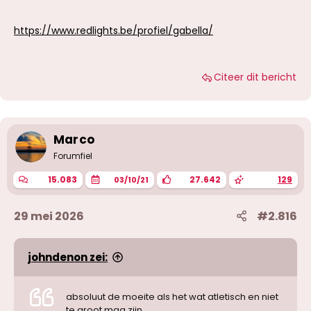
https://www.redlights.be/profiel/gabella/
Citeer dit bericht
Marco
Forumfiel
15.083
27.642
129
03/10/21
29 mei 2026
#2.816
johndenon zei:
absoluut de moeite als het wat atletisch en niet
te groot mag zijn