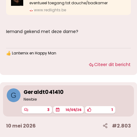
eventueel toegang tot douche/badkamer
www.redlights.be
Iemand gekend met deze dame?
Lanternix
en
Happy Man
W
a
Citeer dit bericht
a
r
d
e
r
i
Geraldt041410
G
n
g
Newbie
e
n
3
1
10/05/26
:
10 mei 2026
#2.803