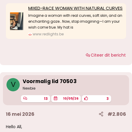
MIXED-RACE WOMAN WITH NATURAL CURVES
Imagine a woman with real curves, soft skin, and an
enchanting gaze… Now, stop imagining—I am your
wish come true. My hat is
www.redlights.be
Citeer dit bericht
Voormalig lid 70503
V
Newbie
13
3
10/05/26
16 mei 2026
#2.806
Hello All,