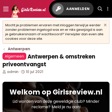
AANMELDEN
Mocht je problemen ervaren met inloggen terwijl je eerder
zonder problemen ingelogd was en er niks gewijzigd is aan
je gebruikersnaam of wachtwoord? Verwijder dan even alle
cookies voor deze site.
Antwerpen
Antwerpen & omstreken
Algemeen
priveontvangst
O
S
admin
10 jul 2021
n
t
d
a
e
r
Welkom op Girlsreview.nl
r
t
w
d
e
a
Lid worden van deze geweldige club? Minder
r
t
reclame? Meld je nu aan!
p
u