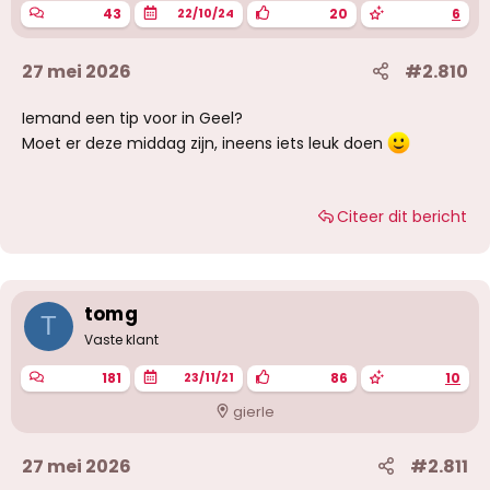
n
43
20
6
22/10/24
:
27 mei 2026
#2.810
Iemand een tip voor in Geel?
Moet er deze middag zijn, ineens iets leuk doen
Citeer dit bericht
tomg
T
Vaste klant
181
86
10
23/11/21
gierle
27 mei 2026
#2.811