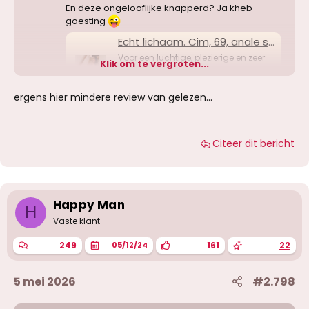
En deze ongelooflijke knapperd? Ja kheb
goesting
Echt lichaam. Cim, 69, anale seks.
Voor een luchtige, plezierige en zeer
Klik om te vergroten...
opwindende ontmoeting, bel me, mijn
liefje. Ik ben Vitoria, ik heb een
natuurlijk lichaam, geen
ergens hier mindere review van gelezen...
www.redlights.be
Citeer dit bericht
Happy Man
H
Vaste klant
249
161
22
05/12/24
5 mei 2026
#2.798