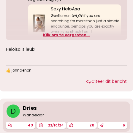
Sexy HeloÃsa
Gentlemen â¤ï¸‍ð¥ if you are
searching for more than just a simple
encounter, perhaps you are exactly
where you should be… I
Klik om te vergroten...
www.redlights.be
Heloisa is leuk!
johndenon
W
a
Citeer dit bericht
a
r
d
e
r
i
Dries
D
n
g
Wandelaar
e
n
43
20
6
22/10/24
: