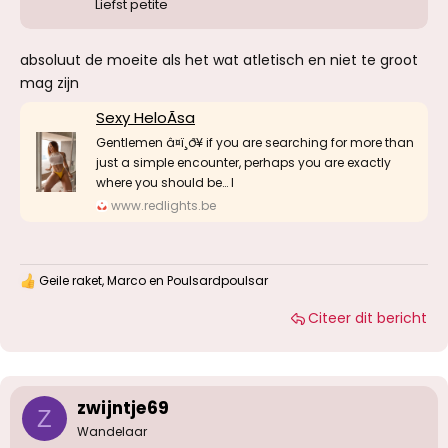
Liefst petite
absoluut de moeite als het wat atletisch en niet te groot
mag zijn
Sexy HeloÃsa
Gentlemen â¤ï¸‍ð¥ if you are searching for more than
just a simple encounter, perhaps you are exactly
where you should be… I
www.redlights.be
Geile raket
,
Marco
en
Poulsardpoulsar
W
a
Citeer dit bericht
a
r
d
e
r
i
zwijntje69
Z
n
g
Wandelaar
e