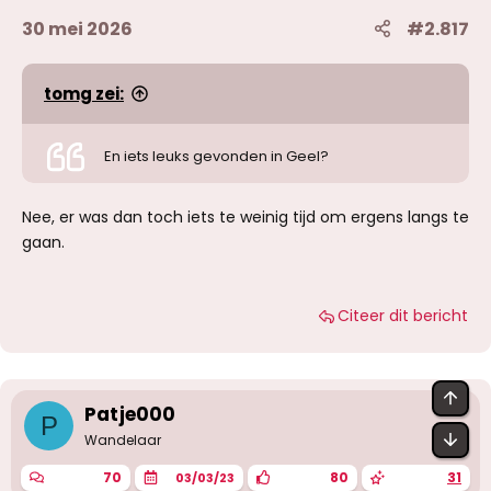
30 mei 2026
#2.817
tomg zei:
En iets leuks gevonden in Geel?
Nee, er was dan toch iets te weinig tijd om ergens langs te
gaan.
Citeer dit bericht
BOV
Patje000
P
OND
Wandelaar
70
80
31
03/03/23