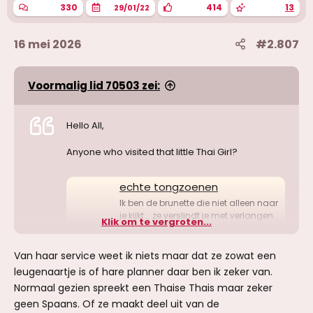
330
414
13
29/01/22
16 mei 2026
#2.807
Voormalig lid 70503 zei:
Hello All,
Anyone who visited that little Thai Girl?
echte tongzoenen
Ik ben de brunette die niet alleen naar
je kijkt... ze verslindt je met verlangen.
Klik om te vergroten...
Een brandend lichaam, een zachte
huid, rondingen die je
Van haar service weet ik niets maar dat ze zowat een
www.redlights.be
leugenaartje is of hare planner daar ben ik zeker van.
Normaal gezien spreekt een Thaise Thais maar zeker
Would like to know about her services.
geen Spaans. Of ze maakt deel uit van de