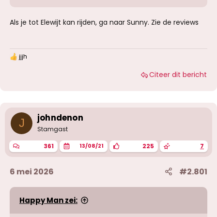
Als je tot Elewijt kan rijden, ga naar Sunny. Zie de reviews
jjjh
W
a
Citeer dit bericht
a
r
d
e
r
i
johndenon
J
n
g
Stamgast
e
n
361
225
7
13/08/21
:
6 mei 2026
#2.801
Happy Man zei: