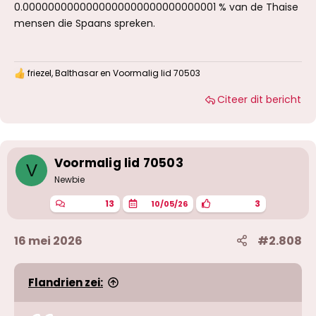
0.0000000000000000000000000000001 % van de Thaise
mensen die Spaans spreken.
friezel
,
Balthasar
en
Voormalig lid 70503
W
a
Citeer dit bericht
a
r
d
e
r
i
Voormalig lid 70503
V
n
g
Newbie
e
n
13
3
10/05/26
:
16 mei 2026
#2.808
Flandrien zei: