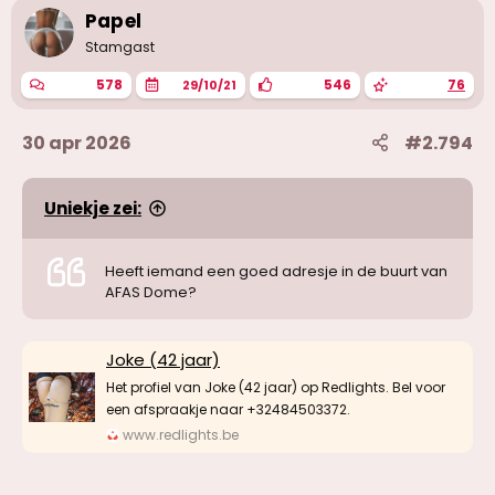
Papel
Stamgast
578
546
76
29/10/21
30 apr 2026
#2.794
Uniekje zei:
Heeft iemand een goed adresje in de buurt van
AFAS Dome?
Joke (42 jaar)
Het profiel van Joke (42 jaar) op Redlights. Bel voor
een afspraakje naar +32484503372.
www.redlights.be