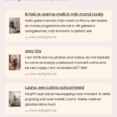
Ik heb je warme melk in mijn mond nodig
Hallo geile mannen, mijn naam is Roccy een tedere
en mooie jongedame die net in dit gebied is
aangekomen, mijn lichaam is perfect, een
www.redlights.be
sexy tits
I am 100% real my photos and videos do not hesitate
to come and enjoy a pleasant moment come and
be very happy I am available 24/7 ððð
www.redlights.be
Luana, een Latina schoomheid
Hé jij!!!!! Leuk dat je nieuwsgierig naar me bent. Ik vertel
je graag wat over mezelf, Luana. Sterke, zoete en
gladde latina huid.
www.redlights.be