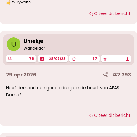
Willywortel
W
a
Citeer dit bericht
a
r
d
e
r
i
Uniekje
U
n
g
Wandelaar
e
n
76
37
5
28/07/23
:
29 apr 2026
#2.793
Heeft iemand een goed adresje in de buurt van AFAS
Dome?
Citeer dit bericht