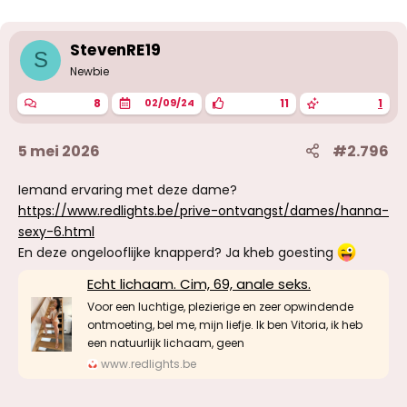
e
r
i
StevenRE19
S
n
g
Newbie
e
n
8
11
1
02/09/24
:
5 mei 2026
#2.796
Iemand ervaring met deze dame?
https://www.redlights.be/prive-ontvangst/dames/hanna-
sexy-6.html
En deze ongelooflijke knapperd? Ja kheb goesting
Echt lichaam. Cim, 69, anale seks.
Voor een luchtige, plezierige en zeer opwindende
ontmoeting, bel me, mijn liefje. Ik ben Vitoria, ik heb
een natuurlijk lichaam, geen
www.redlights.be