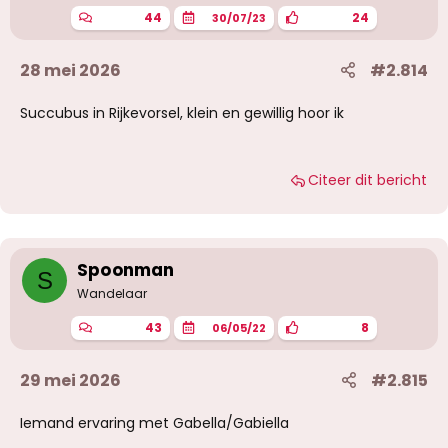
n
44
24
30/07/23
:
28 mei 2026
#2.814
Succubus in Rijkevorsel, klein en gewillig hoor ik
Citeer dit bericht
Spoonman
S
Wandelaar
43
8
06/05/22
29 mei 2026
#2.815
Iemand ervaring met Gabella/Gabiella