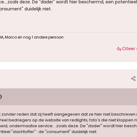
....zoals deze. De "dader" wordt hier beschermd, een potentieel
consument" duidelijk niet.
DA
,
Marco
en nog 1 andere persoon
Citeer 
et zonder reden dat zij heeft aangegeven dat ze hier niet beschreve
eel bedriegers op de website van redlights, foto's die niet kloppen 
heid, ondermaatse service....zoals deze. De "dader" wordt hier besc
tieel "slachtoffer" : de "consument" duidelijk niet.