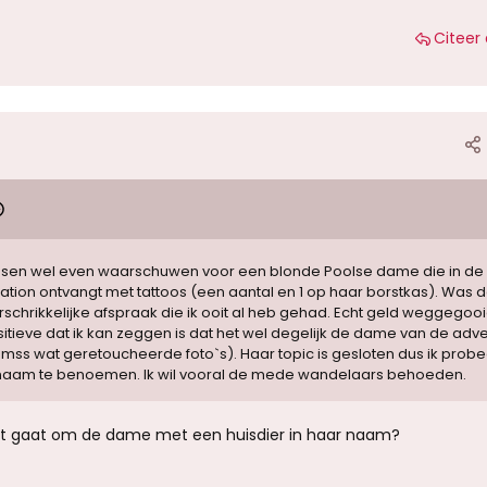
Citeer 
ensen wel even waarschuwen voor een blonde Poolse dame die in de 
tation ontvangt met tattoos (een aantal en 1 op haar borstkas). Was 
schrikkelijke afspraak die ik ooit al heb gehad. Echt geld weggegooi
itieve dat ik kan zeggen is dat het wel degelijk de dame van de adve
n mss wat geretoucheerde foto`s). Haar topic is gesloten dus ik probe
 naam te benoemen. Ik wil vooral de mede wandelaars behoeden.
et gaat om de dame met een huisdier in haar naam?