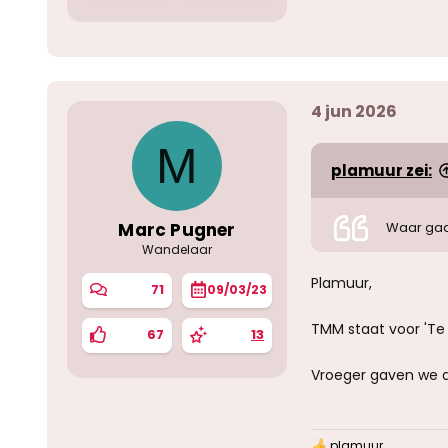
4 jun 2026
M
plamuur zei:
Marc Pugner
Waar gaa
Wandelaar
Plamuur,
71
09/03/23
TMM staat voor 'Te 
67
13
Vroeger gaven we da
plamuur