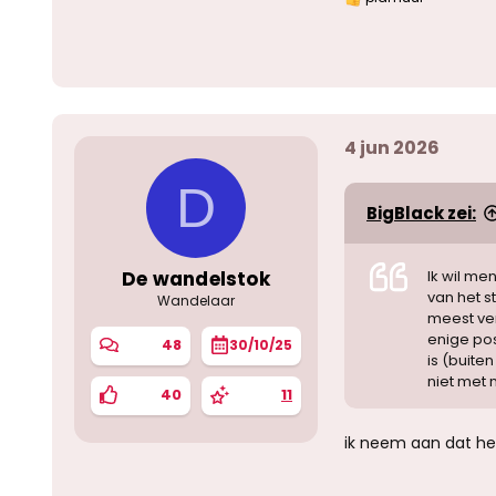
W
a
a
r
d
e
r
i
4 jun 2026
n
g
e
D
n
BigBlack zei:
:
De wandelstok
Ik wil m
van het s
Wandelaar
meest ver
enige pos
48
30/10/25
is (buite
niet met
40
11
ik neem aan dat h