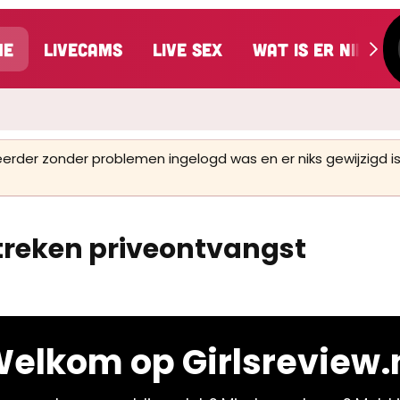
me
LiveCams
Live Sex
Wat is er nieuw
 eerder zonder problemen ingelogd was en er niks gewijzigd
reken priveontvangst
elkom op Girlsreview.