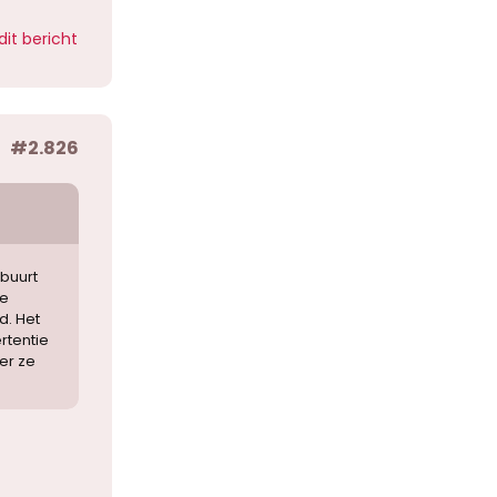
dit bericht
#2.826
buurt
de
d. Het
rtentie
er ze