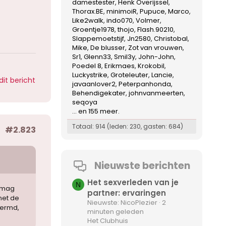
damestester
Henk Overijssel
Thorax.BE
minimoiR
Pupuce
Marco
Like2walk
indo070
Volmer
Groentje1978
thojo
Flash.90210
Slappemoetstijf
Jn2580
Christobal
Mike
De blusser
Zot van vrouwen
Sr1
Glenn33
Smil3y
John-John
Poedel 8
Erikmaes
Krokobil
Luckystrike
Groteleuter
Lancie
dit bericht
javaanlover2
Peterpanhonda
Behendigekater
johnvanmeerten
seqoya
... en 155 meer.
Totaal: 914 (leden: 230, gasten: 684)
#2.823
Nieuwste berichten
Het sexverleden van je
N
n mag
partner: ervaringen
met de
Nieuwste: NicoPlezier
2
hermd,
minuten geleden
Het Clubhuis