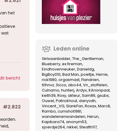
#2.821
van het
ositieve
s wat
Leden online
Girlsaanbidder
The_Gentleman
Blueberry
ex fireman
Eindhovenneuker
Danieldg
BigBoy010
Bad Man
poeltje
Herrie
dit bericht
rick1980
orgasmast
Flandrien
61hnvz
Sicco
abo44
Vn_stoffelen
Culnamo
hunterj
Ardyv
KAnonpaal
keith39
Roxy
akteur
Sam86
gsubs
Ouwel
Patrickhout
danyvdh
Vincent_VG
SlankFan
Roxas
Marc8
#2.822
Rambo
cumshot1981
wandelenenwandelen
Herun
 worden.
Kapibara74
anonym53
heid,
sjoerdje264
nikkel
Stealth117