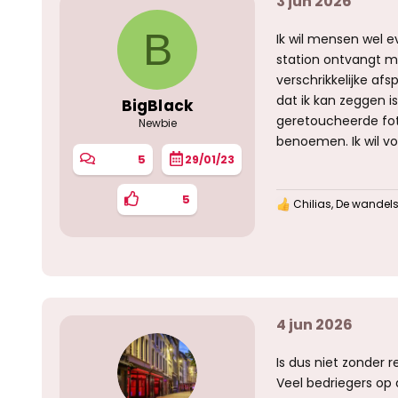
3 jun 2026
B
Ik wil mensen wel 
station ontvangt m
verschrikkelijke afs
dat ik kan zeggen i
BigBlack
geretoucheerde foto
Newbie
benoemen. Ik wil v
5
29/01/23
5
Chilias
,
De wandels
W
a
a
r
d
e
r
i
4 jun 2026
n
g
e
Is dus niet zonder 
n
:
Veel bedriegers op d