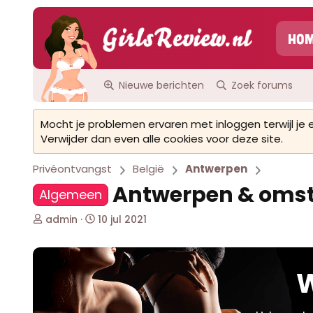
Ho
Nieuwe berichten
Zoek forums
Mocht je problemen ervaren met inloggen terwijl je
Verwijder dan even alle cookies voor deze site.
Privéontvangst
België
Antwerpen
Antwerpen & omst
Algemeen
O
S
admin
10 jul 2021
n
t
d
a
e
r
r
t
W
w
d
e
a
r
t