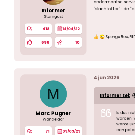
ondermaatse service
"slachtoffer" : de "
Informer
Stamgast
418
14/04/22
Sponge Bob
,
RL
W
696
10
a
a
r
d
e
r
i
4 jun 2026
n
g
e
M
n
Informer zei:
:
Marc Pugner
Is dus ni
worden. V
Wandelaar
werkelijk
een poten
71
09/03/23