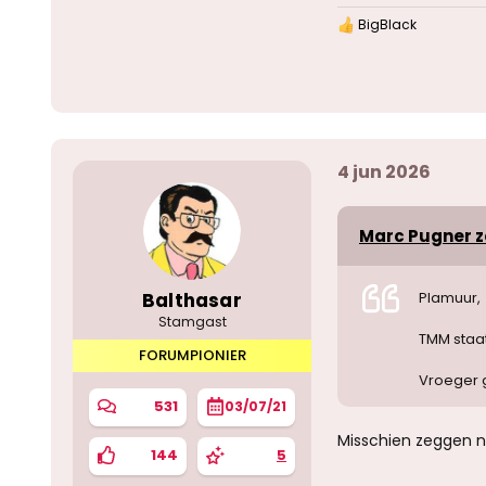
BigBlack
W
a
a
r
d
e
r
i
4 jun 2026
n
g
e
n
Marc Pugner ze
:
Balthasar
Plamuur,
Stamgast
TMM staat
FORUMPIONIER
Vroeger g
531
03/07/21
Misschien zeggen n
144
5