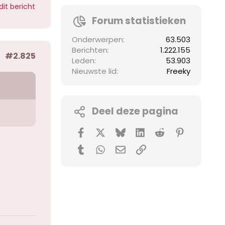
dit bericht
Forum statistieken
Onderwerpen
63.503
Berichten
1.222.155
#2.825
Leden
53.903
Nieuwste lid
Freeky
Deel deze pagina
Facebook
X (Twitter)
Bluesky
LinkedIn
Reddit
Pinterest
Tumblr
WhatsApp
E-mail
koppeling