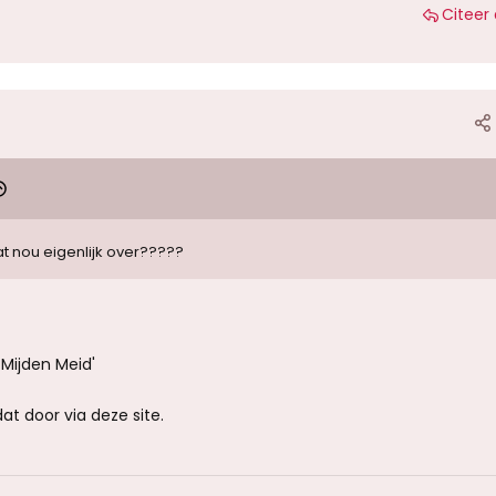
Citeer 
t nou eigenlijk over?????
Mijden Meid'
t door via deze site.