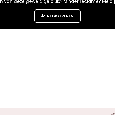
n van deze geweldige club? Minder reclame? Meld 
REGISTREREN