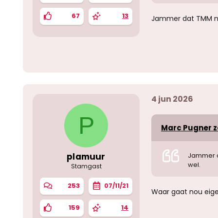
67
13
Jammer dat TMM ni
4 jun 2026
P
Marc Pugner ze
plamuur
Jammer d
wel.
Stamgast
253
07/11/21
Waar gaat nou eige
159
14