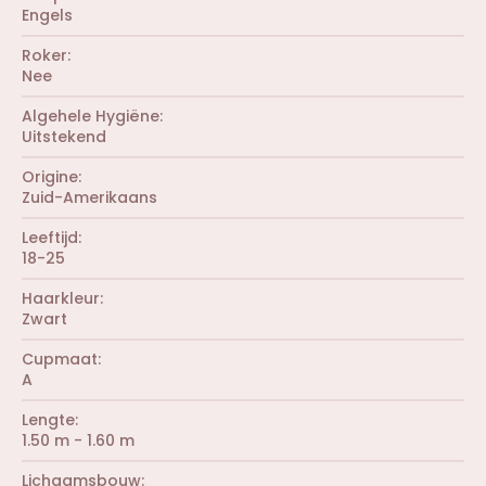
e
0
r
Engels
n
s
(
)
t
r
Roker
e
e
r
Nee
n
(
)
r
Algehele Hygiëne
e
Uitstekend
n
)
Origine
Zuid-Amerikaans
Leeftijd
18-25
Haarkleur
Zwart
Cupmaat
A
Lengte
1.50 m - 1.60 m
Lichaamsbouw