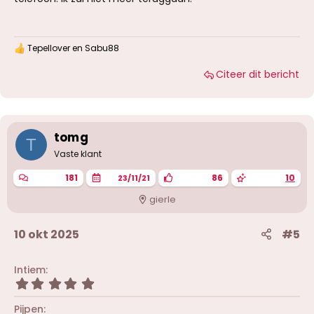
Tepellover
en
Sabu88
W
a
Citeer dit bericht
a
r
d
e
r
i
tomg
T
n
g
Vaste klant
e
n
181
86
10
23/11/21
:
gierle
10 okt 2025
#5
Intiem
5
,
0
Pijpen