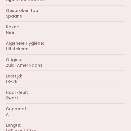
n
s
(
)
t
r
Gesproken taal
e
e
r
Spaans
n
(
)
r
Roker
e
Nee
n
)
Algehele Hygiëne
Uitstekend
Origine
Zuid-Amerikaans
Leeftijd
18-25
Haarkleur
Zwart
Cupmaat
A
Lengte
1.60 m - 1.70 m