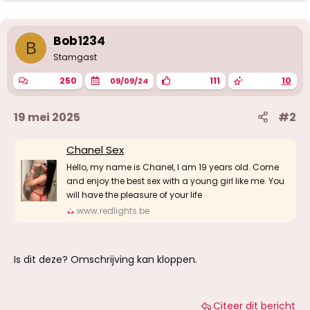
d
e
r
i
Bob1234
B
n
g
Stamgast
e
n
250
111
10
09/09/24
:
19 mei 2025
#2
Chanel Sex
Hello, my name is Chanel, I am 19 years old. Come
and enjoy the best sex with a young girl like me. You
will have the pleasure of your life
www.redlights.be
Is dit deze? Omschrijving kan kloppen.
Citeer dit bericht