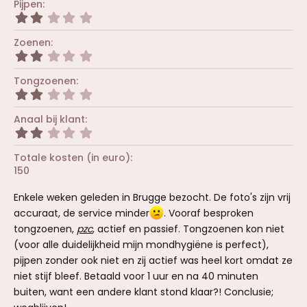
Pijpen
e
0
r
2
s
(
,
t
r
0
Zoenen
e
e
0
r
2
n
s
(
,
)
t
r
0
Tongzoenen
e
e
0
r
2
n
s
(
,
)
t
r
0
Anaal bij klant
e
e
0
r
2
n
s
(
,
)
t
r
0
Totale kosten (in euro)
e
e
0
r
150
n
s
(
)
t
r
e
Enkele weken geleden in Brugge bezocht. De foto's zijn vrij
e
r
n
accuraat, de service minder
. Vooraf besproken
(
)
tongzoenen,
pzc
r
, actief en passief. Tongzoenen kon niet
e
(voor alle duidelijkheid mijn mondhygiëne is perfect),
n
pijpen zonder ook niet en zij actief was heel kort omdat ze
)
niet stijf bleef. Betaald voor 1 uur en na 40 minuten
buiten, want een andere klant stond klaar?! Conclusie;