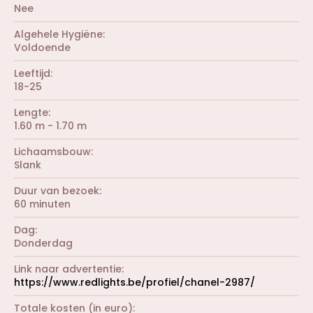
e
r
Nee
n
(
)
r
Algehele Hygiëne
e
Voldoende
n
)
Leeftijd
18-25
Lengte
1.60 m - 1.70 m
Lichaamsbouw
Slank
Duur van bezoek
60 minuten
Dag
Donderdag
Link naar advertentie
https://www.redlights.be/profiel/chanel-2987/
Totale kosten (in euro)