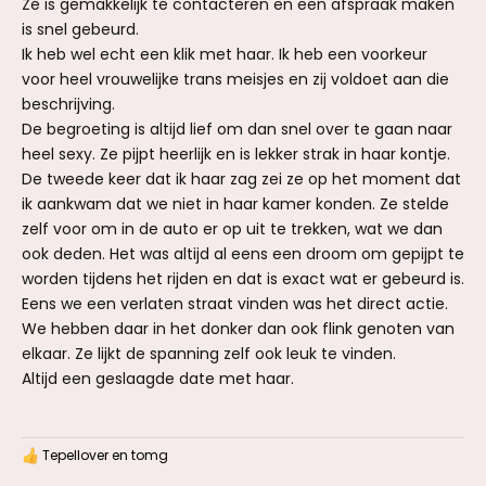
Ze is gemakkelijk te contacteren en een afspraak maken
is snel gebeurd.
Ik heb wel echt een klik met haar. Ik heb een voorkeur
voor heel vrouwelijke trans meisjes en zij voldoet aan die
beschrijving.
De begroeting is altijd lief om dan snel over te gaan naar
heel sexy. Ze pijpt heerlijk en is lekker strak in haar kontje.
De tweede keer dat ik haar zag zei ze op het moment dat
ik aankwam dat we niet in haar kamer konden. Ze stelde
zelf voor om in de auto er op uit te trekken, wat we dan
ook deden. Het was altijd al eens een droom om gepijpt te
worden tijdens het rijden en dat is exact wat er gebeurd is.
Eens we een verlaten straat vinden was het direct actie.
We hebben daar in het donker dan ook flink genoten van
elkaar. Ze lijkt de spanning zelf ook leuk te vinden.
Altijd een geslaagde date met haar.
Tepellover
en
tomg
W
a