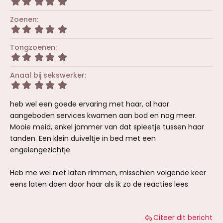
r
5
s
(
,
t
r
0
Zoenen
e
e
0
r
5
n
s
(
,
)
t
r
0
Tongzoenen
e
e
0
r
5
n
s
(
,
)
t
r
0
Anaal bij sekswerker
e
e
0
r
5
n
s
(
,
)
t
r
0
e
heb wel een goede ervaring met haar, al haar
e
0
r
n
s
aangeboden services kwamen aan bod en nog meer.
(
)
t
Mooie meid, enkel jammer van dat spleetje tussen haar
r
e
e
tanden. Een klein duiveltje in bed met een
r
n
(
engelengezichtje.
)
r
e
n
Heb me wel niet laten rimmen, misschien volgende keer
)
eens laten doen door haar als ik zo de reacties lees
Citeer dit bericht