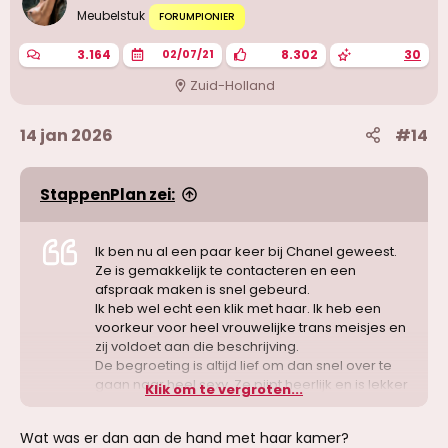
Meubelstuk
FORUMPIONIER
3.164
8.302
30
02/07/21
Zuid-Holland
14 jan 2026
#14
StappenPlan zei:
Ik ben nu al een paar keer bij Chanel geweest.
Ze is gemakkelijk te contacteren en een
afspraak maken is snel gebeurd.
Ik heb wel echt een klik met haar. Ik heb een
voorkeur voor heel vrouwelijke trans meisjes en
zij voldoet aan die beschrijving.
De begroeting is altijd lief om dan snel over te
gaan naar heel sexy. Ze pijpt heerlijk en is lekker
Klik om te vergroten...
strak in haar kontje.
De tweede keer dat ik haar zag zei ze op het
Wat was er dan aan de hand met haar kamer?
moment dat ik aankwam dat we niet in haar