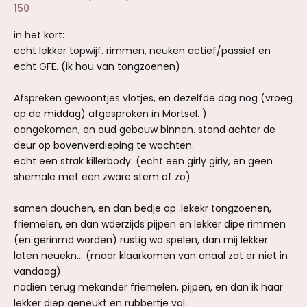
150
in het kort:
echt lekker topwijf. rimmen, neuken actief/passief en
echt GFE. (ik hou van tongzoenen)
Afspreken gewoontjes vlotjes, en dezelfde dag nog (vroeg
op de middag) afgesproken in Mortsel. )
aangekomen, en oud gebouw binnen. stond achter de
deur op bovenverdieping te wachten.
echt een strak killerbody. (echt een girly girly, en geen
shemale met een zware stem of zo)
samen douchen, en dan bedje op .lekekr tongzoenen,
friemelen, en dan wderzijds pijpen en lekker dipe rimmen
(en gerinmd worden) rustig wa spelen, dan mij lekker
laten neuekn... (maar klaarkomen van anaal zat er niet in
vandaag)
nadien terug mekander friemelen, pijpen, en dan ik haar
lekker diep geneukt en rubbertje vol.