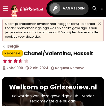
AANMELDEN
Mocht je problemen ervaren met inloggen terwijl je eerder
zonder problemen ingelogd was en er niks gewijzigd is aan
je gebruikersnaam of wachtwoord? Verwijder dan even alle
cookies voor deze site.
België
Chanel/Valentina, Hasselt
Recensie
3
,
O
S
kobe1990
2 okt 2024
Request Removal
6
0
n
t
s
d
a
t
e
r
e
Welkom op Girlsreview.nl
r
t
r
w
d
(
r
e
a
Lid worden van deze geweldige club? Minder
e
r
t
reclame? Meld je nu aan!
n
p
u