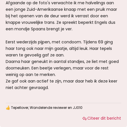
Afgaande op de foto's verwachte ik me halvelings aan
een jonge Zuid-Amerikaanse knaap met een pruik maar
bij het openen van de deur werd ik verrast door een
knappe vrouwelijke trans. Ze spreekt beperkt Engels dus
een mondje Spaans brengt je ver.
Eerst wederzijds pijpen, met condoom. Tijdens 69 ging
haar tong ook naar mijn gaatje, altijd leuk. Haar tepels
waren te gevoelig gaf ze aan.
Daarna haar geneukt in aantal standjes, ze liet met goed
doorneuken. Een beetje verlegen, maar voor de rest
weinig op aan te merken.
Ze gaf ook aan actief te zijn, maar daar heb ik deze keer
niet achter gevraagd.
Tepellover
,
Wandelende reviewer
en
JJ010
W
a
Citeer dit bericht
a
r