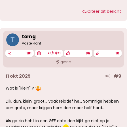
Citeer dit bericht
tomg
T
Vaste klant
181
86
10
23/11/21
gierle
11 okt 2025
#9
Wat is "klein" ?
Dik, dun, klein, groot... Vaak relatief he... Sommige hebben
een grote, maar krijgen hem dan maar half hard....
Als ge zin hebt in een GFE date dan kijkt ge niet op je