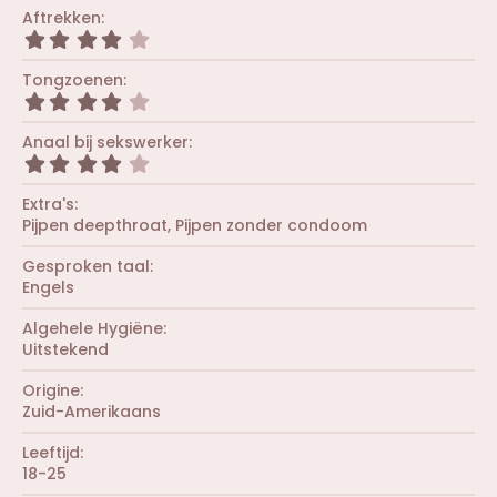
)
t
r
0
Aftrekken
e
e
0
r
4
n
s
(
,
)
t
r
0
Tongzoenen
e
e
0
r
4
n
s
(
,
)
t
r
0
Anaal bij sekswerker
e
e
0
r
4
n
s
(
,
)
t
r
0
Extra's
e
e
0
r
Pijpen deepthroat
Pijpen zonder condoom
n
s
(
)
t
r
Gesproken taal
e
e
r
Engels
n
(
)
r
Algehele Hygiëne
e
Uitstekend
n
)
Origine
Zuid-Amerikaans
Leeftijd
18-25