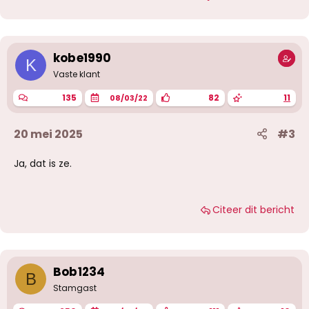
kobe1990
K
Vaste klant
135
82
11
08/03/22
20 mei 2025
#3
Ja, dat is ze.
Citeer dit bericht
Bob1234
B
Stamgast