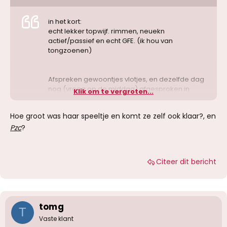
in het kort:
echt lekker topwijf. rimmen, neuekn
actief/passief en echt GFE. (ik hou van
tongzoenen)
Afspreken gewoontjes vlotjes, en dezelfde dag
nog (vroeg op de middag) afgesproken in
Klik om te vergroten...
Mortsel. )
aangekomen, en oud gebouw binnen. stond
Hoe groot was haar speeltje en komt ze zelf ook klaar?, en
achter de deur op bovenverdieping te
Pzc
?
wachten.
echt een strak killerbody. (echt een girly girly, en
geen schemale met een zware stemof zo)
Citeer dit bericht
samen douchen, en dan bedje op .lekekr
tongzoenen, friemelen, en dan wderzijds pijpen
en lekker dipe rimmen (en gerinmd worden)
rustig wa spelen, dan mij lekker laten neuekn...
(maar klaarkomen van anaal zat er niet in
tomg
T
vandaag)
Vaste klant
nadien terug mekander friemelen, pijpen, en