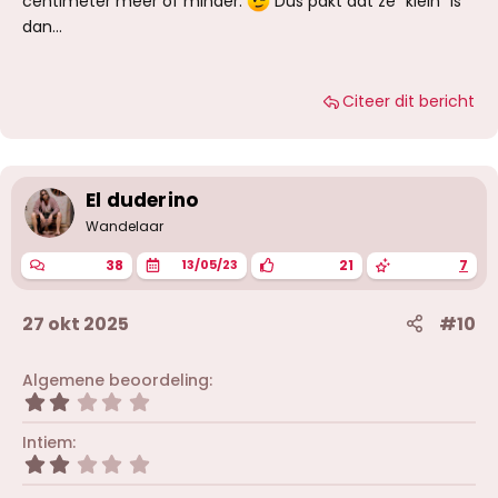
centimeter meer of minder.
Dus pakt dat ze "klein" is
dan...
Citeer dit bericht
El duderino
Wandelaar
38
21
7
13/05/23
27 okt 2025
#10
Algemene beoordeling
2
,
0
Intiem
0
2
s
,
t
0