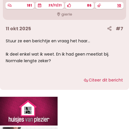
dan ik haar lekker diep geneukt en rubbertje
181
86
10
23/11/21
vol.
gierle
wat een geil lijf (en wijf)
uurtje zat vol, en lekker voldaan. dus rustig
11 okt 2025
#7
aankleden en weer naar huis
Stuur ze een berichtje en vraag het haar...
Ik deel enkel wat ik weet. En ik had geen meetlat bij.
Normale lengte zeker?
Citeer dit bericht