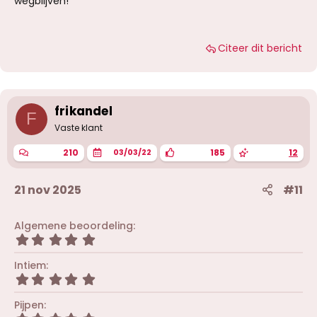
wegblijven!
Citeer dit bericht
frikandel
F
Vaste klant
210
185
12
03/03/22
21 nov 2025
#11
Algemene beoordeling
5
,
0
Intiem
0
5
s
,
t
0
Pijpen
e
0