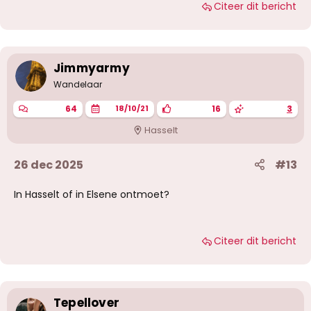
Citeer dit bericht
a
r
d
e
r
i
Jimmyarmy
n
g
Wandelaar
e
n
64
16
3
18/10/21
:
Hasselt
26 dec 2025
#13
In Hasselt of in Elsene ontmoet?
Citeer dit bericht
Tepellover