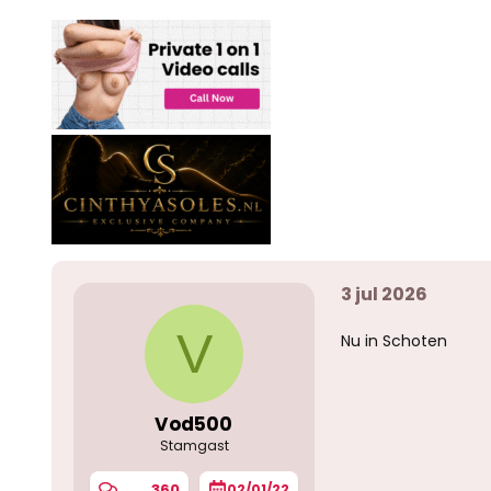
3 jul 2026
V
Nu in Schoten
Vod500
Stamgast
360
02/01/22