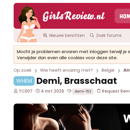
Ho
Nieuwe berichten
Zoek forums
Mocht je problemen ervaren met inloggen terwijl je
Verwijder dan even alle cookies voor deze site.
Op zoek
Wie heeft ervaring met?
België
An
Demi, Brasschaat
WHEM
O
S
T
TC007
4 mrt 2026
Request Rem
demi-152
n
t
a
d
a
g
e
r
s
r
t
W
w
d
e
a
r
t