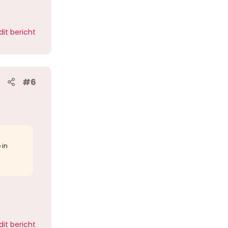
dit bericht
#6
 in
dit bericht