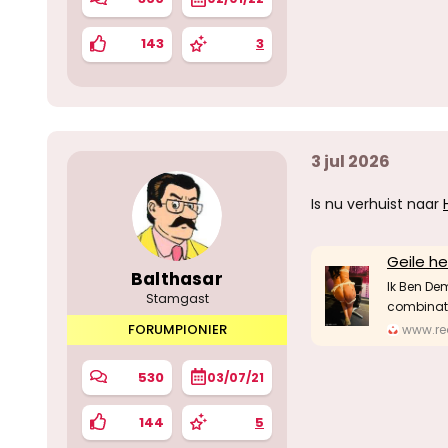
143
3
3 jul 2026
Is nu verhuist naar
Geile h
Balthasar
Ik Ben Dem
Stamgast
combinati
FORUMPIONIER
www.red
530
03/07/21
144
5