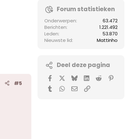
Forum statistieken
Onderwerpen
63.472
Berichten
1.221.492
Leden
53.870
Nieuwste lid
Mattinho
Deel deze pagina
Facebook
X (Twitter)
Bluesky
LinkedIn
Reddit
Pinterest
#5
Tumblr
WhatsApp
E-mail
koppeling