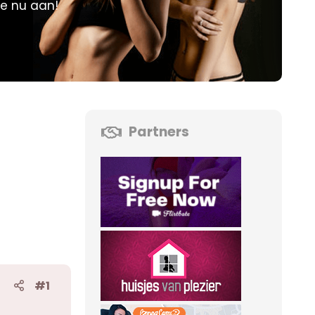
je nu aan!
Partners
#1