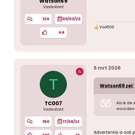
Watson69
Vaste klant
124
09/03/23
Vod500
W
44
a
a
r
d
e
r
i
5 mrt 2026
n
g
e
T
n
Watson69 zei:
:
TC007
Als ik de
woorden l
Vaste klant
150
17/08/22
Advertentie is ook p