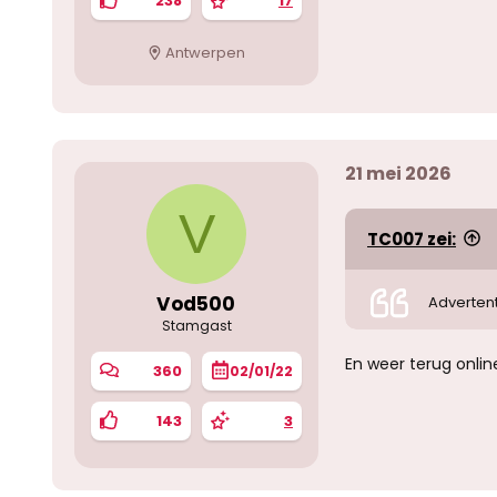
238
17
Antwerpen
21 mei 2026
V
TC007 zei:
Vod500
Advertent
Stamgast
En weer terug onlin
360
02/01/22
143
3