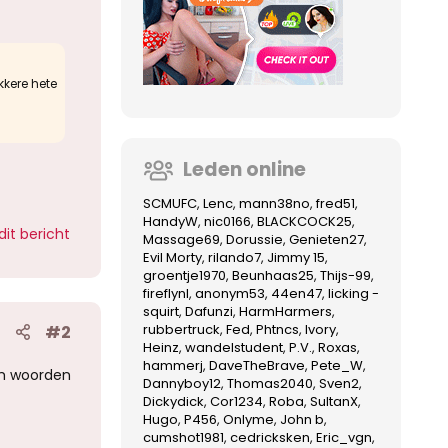
kkere hete
Leden online
SCMUFC
Lenc
mann38no
fred51
HandyW
nic0166
BLACKCOCK25
dit bericht
Massage69
Dorussie
Genieten27
Evil Morty
rilando7
Jimmy 15
groentje1970
Beunhaas25
Thijs-99
fireflynl
anonym53
44en47
licking -
squirt
Dafunzi
HarmHarmers
rubbertruck
Fed
Phtncs
Ivory
#2
Heinz
wandelstudent
P.V.
Roxas
hammerj
DaveTheBrave
Pete_W
dom woorden
Dannyboy12
Thomas2040
Sven2
Dickydick
Cor1234
Roba
SultanX
Hugo
P456
Onlyme
John b
cumshot1981
cedricksken
Eric_vgn