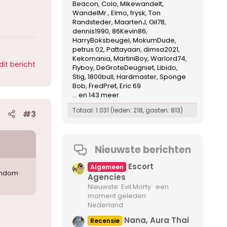
Beacon
Colo
Mikewandelt
WandelMr.
Elmo
frysk
Ton
Randsteder
MaartenJ
Gil78
dennis1990
86Kevin86
HarryBoksbeugel
MokumDude
petrus 02
Pattayaan
dimsa2021
Kekomania
MartiniBoy
Warlord74
dit bericht
Flyboy
DeGroteDeugniet
Libido
Stig
1800bull
Hardmaster
Sponge
Bob
FredPret
Eric 69
... en 143 meer.
Totaal: 1.031 (leden: 218, gasten: 813)
#3
Nieuwste berichten
Escort
Algemeen
random
Agencies
Nieuwste: Evil Morty
een
moment geleden
Nederland
Nana, Aura Thai
Recensie