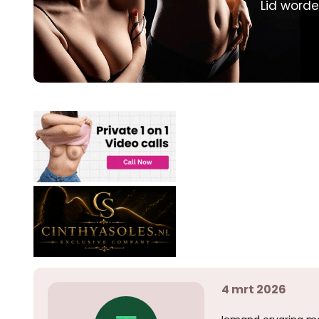
Lid worde
p
u
s
m
t
a
r
t
e
r
4 mrt 2026