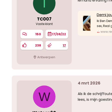
T
Iemand ervaring m
Demi jou
TC007
Ik Ben Dem
Vaste klant
sex, Real 
www.red
150
17/08/22
238
17
Antwerpen
4 mrt 2026
W
Als ik de schrijffo
lees, is mijn goesti