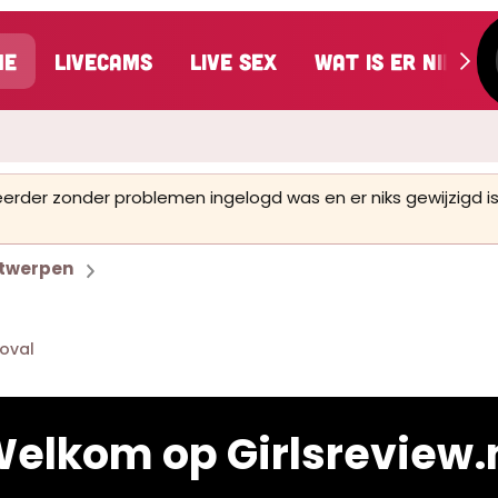
me
LiveCams
Live Sex
Wat is er nieuw
 eerder zonder problemen ingelogd was en er niks gewijzigd
twerpen
oval
elkom op Girlsreview.