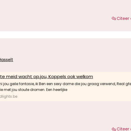
Citeer 
Hasselt
ete meid wacht op.jou, Koppels ook welkom
i jou geile fantasie, ik Ben een sexy dame die jou graag verwend, Real gfe
e met jou stoute dromen. Een heerlijke
lights.be
Citeer 