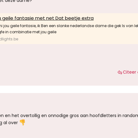
et deze dame?
 geile fantasie met net Dat beetje extra
i jou geile fantasie, ik Ben een slanke nederlandse dame die gek Is van le
gfe in combinatie met jou geile
lights.be
Citeer 
uten en het overtollig en onnodige gros aan hoofdletters in ran
ng al over