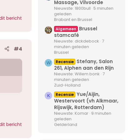
Massage, Vilvoorde
Nieuwste: 1800bull
5 minuten
geleden
dit bericht
Brabant en Brussel
Brussel
Algemeen
stamcafé
Nieuwste: dickdebock
7
minuten geleden
#4
Brussel
Stefany, Salon
Recensie
W
261, Alphen aan den Rijn
Nieuwste: Willem bonk
7
minuten geleden
Zuid-Holland
Yue/Aijin,
Recensie
K
Westervoort (vh Alkmaar,
Rijswijk, Rotterdam)
Nieuwste: Komar
9 minuten
geleden
dit bericht
Gelderland