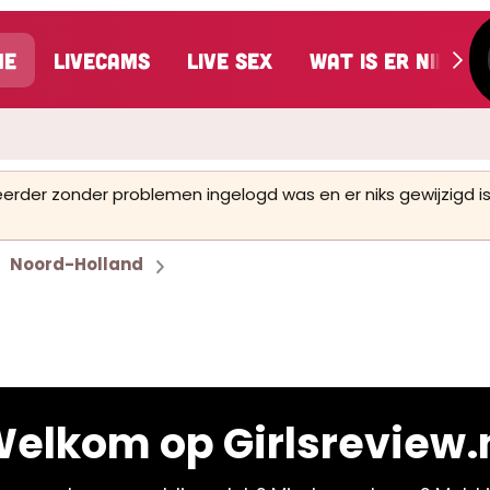
me
LiveCams
Live Sex
Wat is er nieuw
 eerder zonder problemen ingelogd was en er niks gewijzigd
Noord-Holland
elkom op Girlsreview.