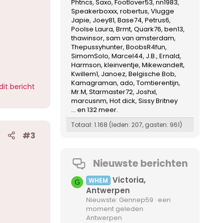
Phtncs
Saxo
Footlover53
nn1983
Speakerboxxx
robertus
Vlugge
Japie
Joey81
Base74
Petrus6
Poolse Laura
Brmt
Quark76
ben13
thawinsor
sam van amsterdam
Thepussyhunter
BoobsR4fun
SimomSolo
Marcel44
J.B.
Ernald
Harmson
kleinventje
Mikewandelt
Kwillem1
Janoez
Belgische Bob
Kamagraman
ado
Tomtierentijn
dit bericht
Mr.M
Starmaster72
Joshxl
marcusnm
Hot dick
Sissy Britney
... en 132 meer.
Totaal: 1.168 (leden: 207, gasten: 961)
#3
Nieuwste berichten
Victoria,
WHEM
G
Antwerpen
Nieuwste: Gennep59
een
moment geleden
Antwerpen