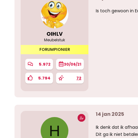
Is toch gewoon in E
OIHLV
Meubelstuk
FORUMPIONIER
5.972
30/06/21
5.794
72
14 jan 2025
H
Ik denk dat ik afhaa
Dit ga ik niet betal