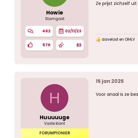
Ze prijst zichzelf ui
Howie
Stamgast
462
02/11/23
davelost
en
OIHLV
W
576
83
a
a
r
d
e
r
i
15 jan 2025
n
g
e
H
Voor anaal is ze b
n
:
Huuuuuge
Vaste klant
FORUMPIONIER