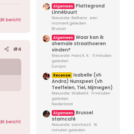
Plattegrond
Algemeen
Linnébuurt
Nieuwste: Befkens
een
dit bericht
moment geleden
Brussel
Waar kan ik
Algemeen
shemale straathoeren
#4
vinden?
Nieuwste: Hans K. K.
11 minuten
geleden
Europa
Isabelle (vh
Recensie
Andra) Nunspeet (vh
Teeffelen, Tiel, Nijmegen)
Nieuwste: Wallie64
11 minuten
geleden
Nederland
Brussel
Algemeen
stamcafé
dit bericht
Nieuwste: sanchez4
16
minuten geleden