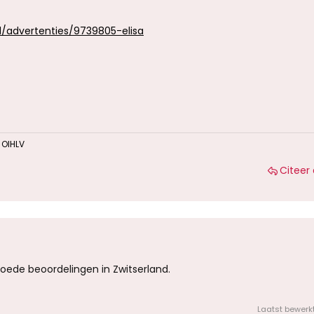
nl/advertenties/9739805-elisa
n
OIHLV
Citeer 
ede beoordelingen in Zwitserland.
Laatst bewerk