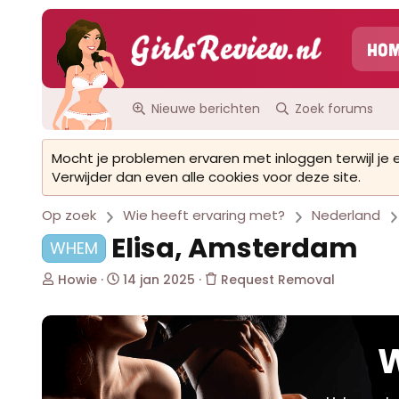
Ho
Nieuwe berichten
Zoek forums
Mocht je problemen ervaren met inloggen terwijl je
Verwijder dan even alle cookies voor deze site.
Op zoek
Wie heeft ervaring met?
Nederland
Elisa, Amsterdam
WHEM
O
S
Howie
14 jan 2025
Request Removal
n
t
d
a
e
r
r
t
W
w
d
e
a
r
t