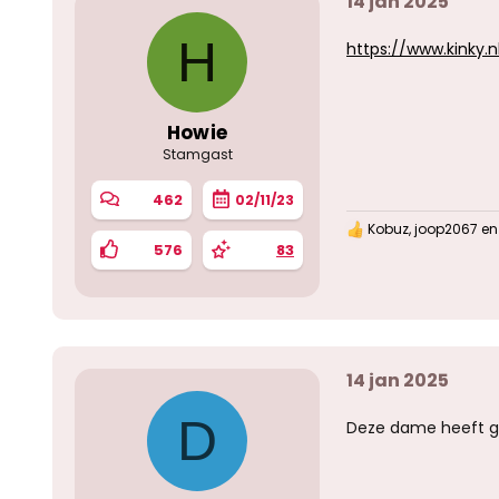
14 jan 2025
H
https://www.kinky.
Howie
Stamgast
462
02/11/23
Kobuz
,
joop2067
e
W
576
83
a
a
r
d
e
r
i
14 jan 2025
n
g
e
D
Deze dame heeft go
n
: