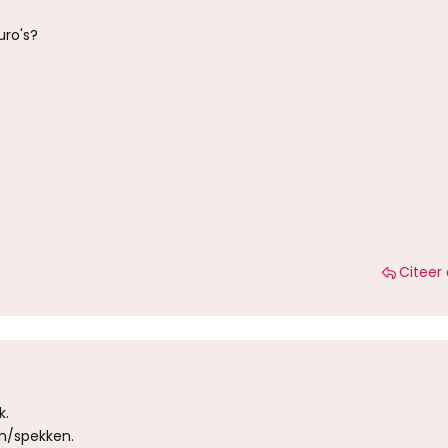
uro's?
Citeer 
k.
en/spekken.