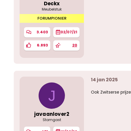
Deckx
Meubelstuk
FORUMPIONIER
3.403
02/07/21
6.893
20
14 jan 2025
J
Ook Zwitserse prijzen
javaanlover2
Stamgast