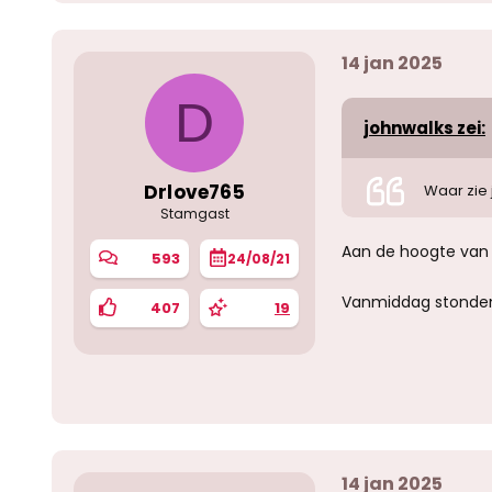
14 jan 2025
D
johnwalks zei:
Drlove765
Waar zie 
Stamgast
Aan de hoogte van d
593
24/08/21
Vanmiddag stonden 
407
19
14 jan 2025