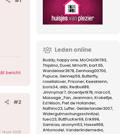
#1
Leden online
Buddy
happy one
MoOnLiGhT83
Thijslino
Duvel
Mrnorth
bart 65
Wandelaar3878
Denhaag00700
dit bericht
Pupuce
Gennep59
Butterfly
rosellalover
Prisoner
Keeskleinn
boris34
alibi
Redbull89
Jimmymar7
Groentje1978
marco11
Massage_Fan
Jeanmarc
Krokettje
#2
Ed Nilson
Piet de Hollander
Nathino23
Luffer
Gelderlander3007
Widergutmachungsschnitzel
fueo23
ButtFucKer69
Erik999
Samiraa
anonym53
Hasselt69
Antoniodel
Vanderlindemedia
t:
14 jan 2025