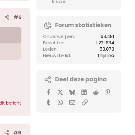
Brussel
#5
Forum statistieken
Onderwerpen
63.481
Berichten
1.221.634
Leden
53.873
Nieuwste lid
Thijslino
Deel deze pagina
Facebook
X (Twitter)
Bluesky
LinkedIn
Reddit
Pinterest
Tumblr
WhatsApp
E-mail
koppeling
dit bericht
#6