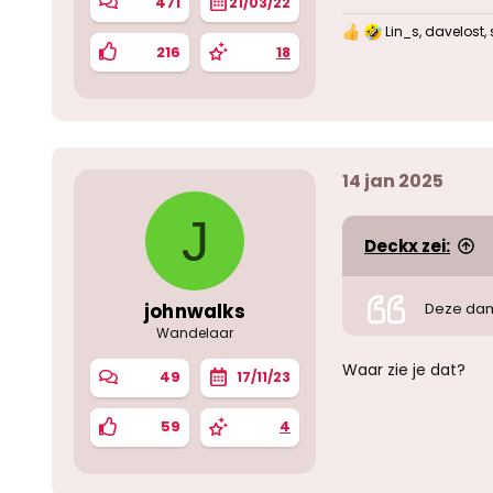
471
21/03/22
Lin_s
,
davelost
,
W
216
18
a
a
r
d
e
r
i
14 jan 2025
n
g
e
J
n
Deckx zei:
:
johnwalks
Deze dam
Wandelaar
Waar zie je dat?
49
17/11/23
59
4