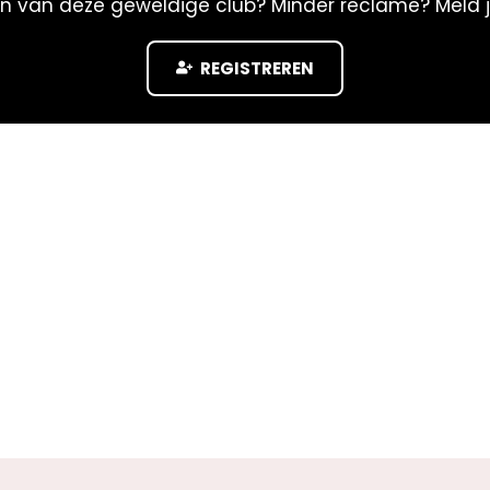
n van deze geweldige club? Minder reclame? Meld 
REGISTREREN